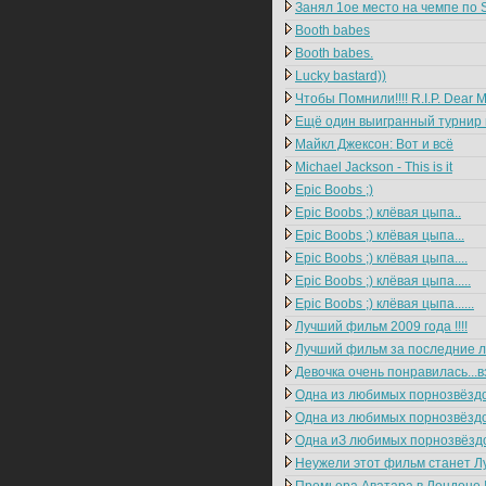
Занял 1ое место на чемпе по S
Booth babes
Booth babes.
Lucky bastard))
Чтобы Помнили!!!! R.I.P. Dear Mi
Ещё один выигранный турнир по
Майкл Джексон: Вот и всё
Michael Jackson - This is it
Epic Boobs ;)
Epic Boobs ;) клёвая цыпа..
Epic Boobs ;) клёвая цыпа...
Epic Boobs ;) клёвая цыпа....
Epic Boobs ;) клёвая цыпа.....
Epic Boobs ;) клёвая цыпа......
Лучший фильм 2009 года !!!!
Лучший фильм за последние ле
Девочка очень понравилась...в
Одна из любимых порнозвёздоч
Одна из любимых порнозвёздоч
Одна иЗ любимых порнозвёздо
Неужели этот фильм станет Лу