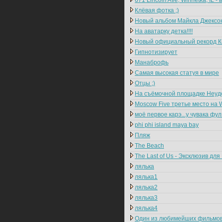
671 Lincoln Ave, Winnetka, IL 
Клёвая фотка ;)
Новый альбом Майкла Джексона 
На аватарку детка!!!!
Новый официальный рекорд Кн
Гипнотизирует
Манаброфь
Самая высокая статуя в мире
Отцы ;)
На съёмочной площадке Неуд
Moscow Five третье место на 
моё первое карэ...у чувака фул
phi phi island maya bay
Пляж
The Beach
The Last of Us - Эксклюзив для 
лялька
лялька1
лялька2
лялька3
лялька4
Один из любимейших фильмо