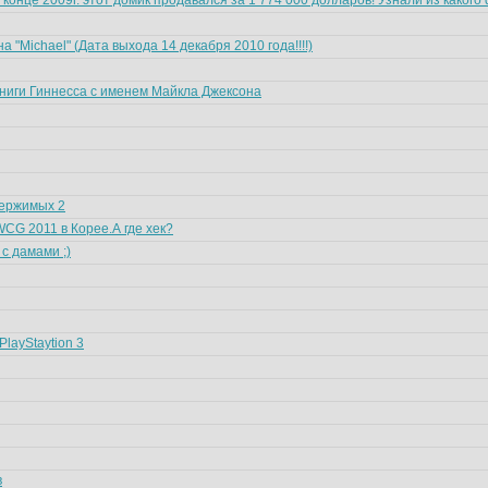
- в конце 2009г. этот домик продавался за 1 774 000 долларов! Узнали из какого
"Michael" (Дата выхода 14 декабря 2010 года!!!!)
иги Гиннесса с именем Майкла Джексона
ержимых 2
WCG 2011 в Корее.А где хек?
 с дамами ;)
PlayStaytion 3
в