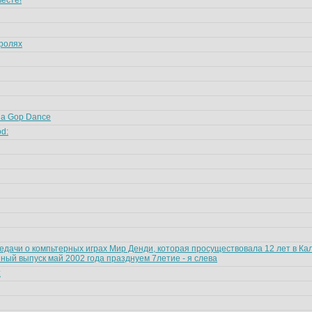
есте!
тролях
n da Gop Dance
od:
едачи о компьтерных играх Мир Денди, которая просуществовала 12 лет в Ка
ный выпуск май 2002 года празднуем 7летие - я слева
: