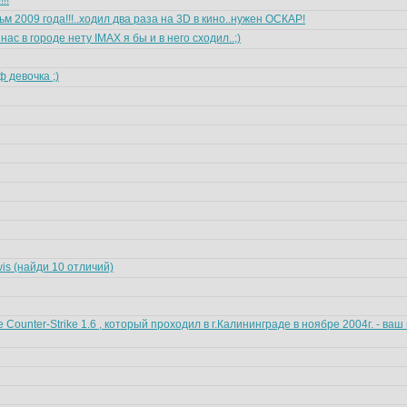
!!
 2009 года!!!..ходил два раза на 3D в кино..нужен ОСКАР!
нас в городе нету IMAX я бы и в него сходил..;)
 девочка ;)
is (найди 10 отличий)
 Counter-Strike 1.6 , который проходил в г.Калининграде в ноябре 2004г. - ва