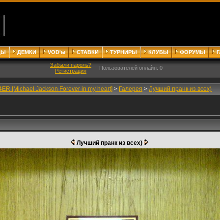
ДЫ
ДЕМКИ
VOD'ы
СТАВКИ
ТУРНИРЫ
КЛУБЫ
ФОРУМЫ
Забыли пароль?
Пользователей онлайн: 0
Регистрация
ER [Michael Jackson Forever in my heart]
>
Галерея
>
Лучший пранк из всех)
Лучший пранк из всех)