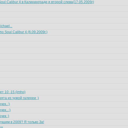
oul Calibur 4 в Калининграде,я второй слева(17.05.2009г)
chael...
 Soul Calibur 4 (6.09.2009г.)
т 10 -15 (imho)
зята из чужой галереи ;)
ек..;)
ек...;)
чек ;)
чшим в 2009? Я только За!