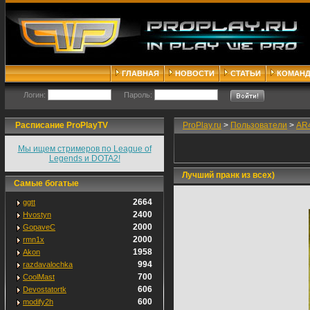
ГЛАВНАЯ
НОВОСТИ
СТАТЬИ
КОМАН
Логин:
Пароль:
Расписание ProPlayTV
ProPlay.ru
>
Пользователи
>
AR4
Мы ищем стримеров по League of
Legends и DOTA2!
Лучший пранк из всех)
Самые богатые
2664
ggtt
2400
Hvostyn
2000
GopaveC
2000
rmn1x
1958
Akon
994
razdavalochka
700
CoolMast
606
Devostatortk
600
modify2h