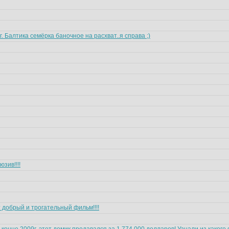
г. Балтика семёрка баночное на расхват..я справа ;)
зив!!!!
 добрый и трогательный фильм!!!!