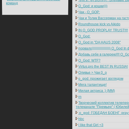
ЧАК И ЧА БОЯРА - Впервые Вм
команд
O_God: и кошки)))
Чак - O_GOP:
Чак и Толик Вассерман на гас
Roundhouse kick vs Aikido
IN O_GOD PROPLAY TRUST!!!!
O_God:
O_God in "DA HAUS 2008"
порвало)))))))))))))))) O_God I
Добавь себе в галерею!!!! O_G
O_God: WTF?
Virtus.pro the BEST IN RUSSIA!
Оливье > Чак 0_o
o_god: прожигает взглядом
Мега талантище!
Милая актриса :) (ММ)
rn
Творческий коллектив телепер
телеканале "Премьер" ( Юбилей
:o_god: ГОБЕДАН БОЕНГ :pray
hbc
I like that Girl <3