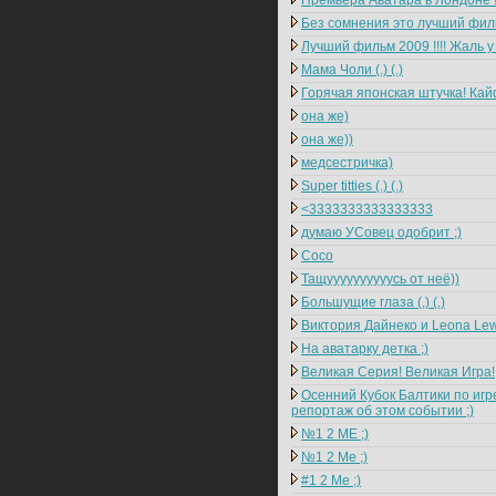
Премьера Аватара в Лондоне !!
Без сомнения это лучший фильм
Лучший фильм 2009 !!!! Жаль у 
Мама Чоли (.) (.)
Горячая японская штучка! Кайф
она же)
она же))
медсестричка)
Super titties (.) (.)
<3333333333333333
думаю УСовец одобрит ;)
Coco
Тащуууууууууусь от неё))
Большущие глаза (,) (,)
Виктория Дайнеко и Leona Lew
На аватарку детка ;)
Великая Серия! Великая Игра!
Осенний Кубок Балтики по игре
репортаж об этом событии ;)
№1 2 ME ;)
№1 2 Me ;)
#1 2 Me ;)