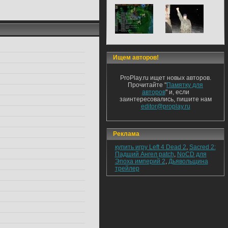
Ищем авторов!
ProPlay.ru ищет новых авторов.
Прочитайте "
Памятку для
авторов
" и, если
заинтересовались, пишите нам
editor@proplay.ru
Реклама
купить игру Left 4 Dead 2
,
Sacred 2:
Падший Ангел patch
,
NoCD для
Эпоха империй 2
,
Дьявольщина
трейлер