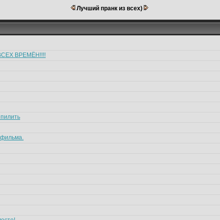
Лучший пранк из всех)
СЕХ ВРЕМЁН!!!!
шпилить
 фильма.