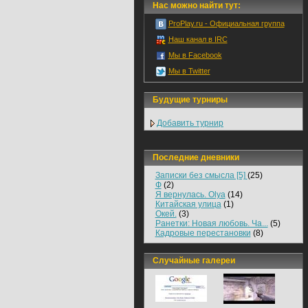
Нас можно найти тут:
ProPlay.ru - Официальная группа
Наш канал в IRC
Мы в Facebook
Мы в Twitter
Будущие турниры
Добавить турнир
Последние дневники
Записки без смысла [5]
(25)
Ф
(2)
Я вернулась. Olya
(14)
Китайская улица
(1)
Окей.
(3)
Ранетки: Новая любовь. Ча...
(5)
Кадровые перестановки
(8)
Случайные галереи