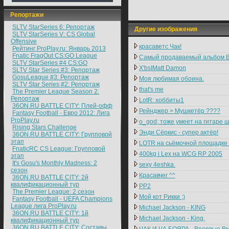
Репортажи
SLTV StarSeries 6: Репортаж
Другие изображения
SLTV StarSeries V: CS Global
Offensive
красаветс Чак!
Рейтинг ProPlay.ru: Январь 2013
Fnatic FragOut CS:GO League
Самый продаваемый альбом В
SLTV StarSeries #4 CS:GO
X'bsIMatt Damon
SLTV Star Series #3: Репортаж
GosuLeague #3: Репортаж
Моя любимая обоина.
SLTV Star Series #2: Репортаж
that's me
The Premier League Season 2:
Репортаж
LotR: хоббиты1
36ON.RU BATTLE CITY: Плей-офф
Рейнджер > Мушкетёр ????
Fantasy Football - Евро 2012: Лига
ProPlay.ru
о_god; тоже умеет на гитаре 
Rising Stars Challenge
Энди Сёркис - супер актёр!
36ON.RU BATTLE CITY: Групповой
этап
LOTR на сьёмочной площадке
FnaticRC CS League: Групповой
400kg i Lex на WCG RP 2005
этап
It's Gosu's Monthly Madness: 2
sexy 4eshka.
сезон
Красавчег ^^
36ON.RU BATTLE CITY: 2й
квалификационный тур
PP2
The Premier League: 2 cезон
Мой кот Рикки ;)
Fantasy Football - UEFA Champions
League лига ProPlay.ru
Michael Jackson - KING
36ON.RU BATTLE CITY: 1й
Michael Jackson - King.
квалификационный тур
36ON.RU BATTLE CITY: Составы