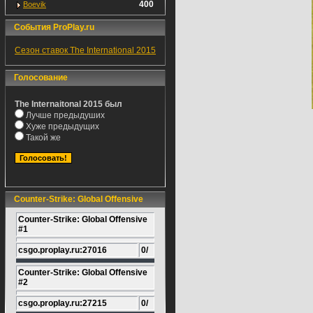
400
Boevik
События ProPlay.ru
Сезон ставок The International 2015
Голосование
The Internaitonal 2015 был
Лучше предыдуших
Хуже предыдущих
Такой же
Counter-Strike: Global Offensive
Counter-Strike: Global Offensive
#1
csgo.proplay.ru:27016
0/
Counter-Strike: Global Offensive
#2
csgo.proplay.ru:27215
0/