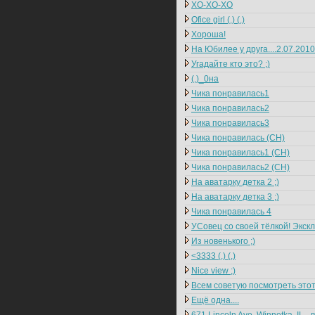
ХО-ХО-ХО
Ofice girl (.) (.)
Хороша!
На Юбилее у друга....2.07.2010
Угадайте кто это? ;)
(.)_0на
Чика понравилась1
Чика понравилась2
Чика понравилась3
Чика понравилась (CH)
Чика понравилась1 (CH)
Чика понравилась2 (CH)
На аватарку детка 2 ;)
На аватарку детка 3 ;)
Чика понравилась 4
УСовец со своей тёлкой! Эксклю
Из новенького ;)
<3333 (.) (.)
Nice view ;)
Всем советую посмотреть этот
Ещё одна....