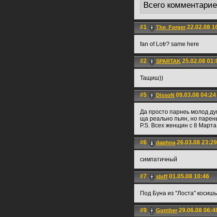
Всего комментари
#1
22.02.08 1
The_Forger
fan of Lotr? same here
#2
25.02.08 01:
SPARTAK
Тащиш))
#5
09.03.08 04:24
DissoN
Да просто парнеь молод душ
ща реально пьян, но парень 
P.S. Всех женщин с 8 Марта!
#6
26.03.08 23:29
daphna
симпатичный
#7
01.05.08 10:46
sluff
Под Буна из "Лоста" косишь
#9
29.06.08 06:4
Gunther