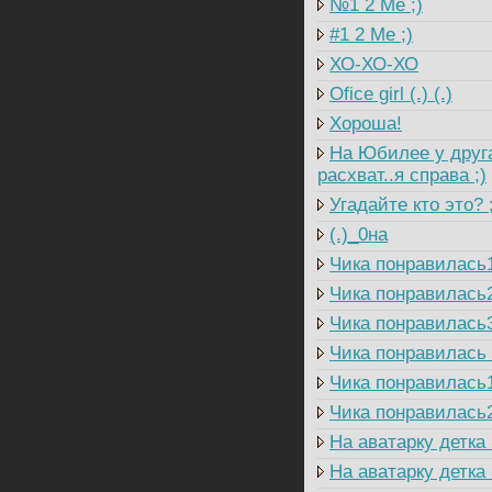
№1 2 Me ;)
#1 2 Me ;)
ХО-ХО-ХО
Ofice girl (.) (.)
Хороша!
На Юбилее у друга
расхват..я справа ;)
Угадайте кто это? 
(.)_0на
Чика понравилась
Чика понравилась
Чика понравилась
Чика понравилась
Чика понравилась
Чика понравилась
На аватарку детка 
На аватарку детка 