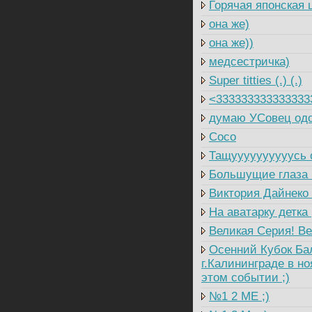
Горячая японская 
она же)
она же))
медсестричка)
Super titties (.) (.)
<333333333333333
думаю УСовец одо
Coco
Тащуууууууууусь о
Большущие глаза (,
Виктория Дайнеко 
На аватарку детка 
Великая Серия! Ве
Осенний Кубок Балт
г.Калининграде в но
этом событии ;)
№1 2 ME ;)