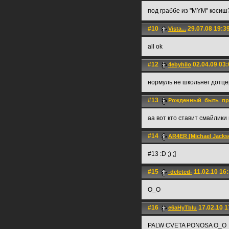
под граббе из "MYM" косиш
#10
29.07.08 19:3
Vista...
all ok
#12
02.04.09 03:
4ebyhilo
нормуль не школьнег дотце
#13
Рожденный_быть_пр
аа вот кто ставит смайлики 
#14
AR4ER [Michael Jackso
#13 :D ;) ;]
#15
11.02.10 16
-deleted-
О_О
#16
17.02.10 1
e6aHyTbIu
PALW CVETA PONOSA O_O