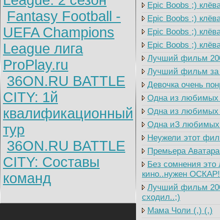
League: 2 cезон
Epic Boobs ;) клёв
Fantasy Football -
Epic Boobs ;) клёва
UEFA Champions
Epic Boobs ;) клёва
Epic Boobs ;) клёва
League лига
Лучший фильм 2009
ProPlay.ru
Лучший фильм за п
36ON.RU BATTLE
Девочка очень пон
CITY: 1й
Одна из любимых п
квалификационный
Одна из любимых п
Одна иЗ любимых 
тур
Неужели этот филь
36ON.RU BATTLE
Премьера Аватара 
CITY: Составы
Без сомнения это 
кино..нужен ОСКАР!
команд
Лучший фильм 2009
сходил..;)
Мама Чоли (.) (.)