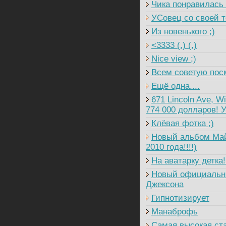
Чика понравилась
УСовец со своей т
Из новенького ;)
<3333 (.) (.)
Nice view ;)
Всем советую посм
Ещё одна....
671 Lincoln Ave, W
774 000 долларов! У
Клёвая фотка ;)
Новый альбом Майк
2010 года!!!!)
На аватарку детка!!
Новый официальны
Джексона
Гипнотизирует
Манаброфь
Самая высокая ст