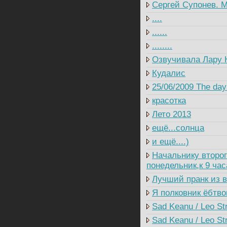
Сергей Супонев. М
....
......
........
Озвучивала Лару 
Кудалис
25/06/2009 The day 
красотка
Лето 2013
ещё...солнца
и ещё....)
Начальнику второг
понедельник,к 9 ча
Лучший пранк из в
Я полковник ёбтво
Sad Keanu / Leo St
Sad Keanu / Leo Str