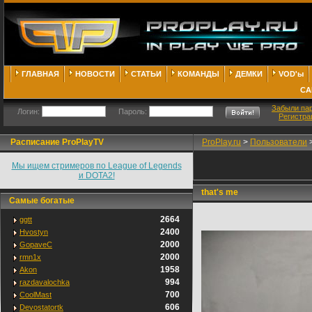
ГЛАВНАЯ
НОВОСТИ
СТАТЬИ
КОМАНДЫ
ДЕМКИ
VOD'ы
СА
Забыли па
Логин:
Пароль:
Регистра
Расписание ProPlayTV
ProPlay.ru
>
Пользователи
Мы ищем стримеров по League of Legends
и DOTA2!
that's me
Самые богатые
2664
ggtt
2400
Hvostyn
2000
GopaveC
2000
rmn1x
1958
Akon
994
razdavalochka
700
CoolMast
606
Devostatortk