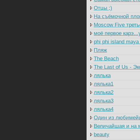
Отцы ;)
На съёмочной пл
Moscow Five треть
моё первое карэ...
phi phi island maya
Пляж
The Beach
The Last of Us - Э
лялька
лялька1
лялька2
лялька3
лялька4
Один из любимей
Величайшая и на 
beauty