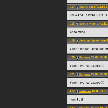
#17
17.02.10 1
e6aHyTbIu
PALW CVETA PONOSA O_O
#18
22.
Svistni_v_hyi s7ka
4e za mdaq
#19
2
Amazing Spider-Man
У нас в городе, когда подн
#20
27.07.10 10
Будочка
У меня куртка такаяжэ )))
#21
27.07.10 10
Будочка
У меня куртка такаяжэ )))
#22
01.03.11 16
niktoinoy
norm tip (8