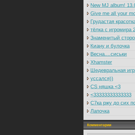
New MJ album! 13.
Give me all your m
Грудастая красотк
тёлка с игромира 
Знаменитый сторож
Киану и булочка
Весна....сиськи
Xhamster
Шедевральная игр
уссался))
CS няшка <3
<33333333333333
C7ка ржу до сих п
Лапочка
Комментарии