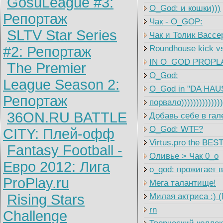
GosuLeague #3:
O_God: и кошки)))
Репортаж
Чак - O_GOP:
SLTV Star Series
Чак и Толик Вассе
#2: Репортаж
Roundhouse kick vs
IN O_GOD PROPLA
The Premier
O_God:
League Season 2:
O_God in "DA HAU
Репортаж
порвало))))))))))))
36ON.RU BATTLE
Добавь себе в гал
O_God: WTF?
CITY: Плей-офф
Virtus.pro the BES
Fantasy Football -
Оливье > Чак 0_o
Евро 2012: Лига
o_god: прожигает 
ProPlay.ru
Мега талантище!
Rising Stars
Милая актриса :) 
rn
Challenge