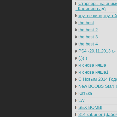
Старпёры на аним
г.Калининград)
крутое кино,круто
the best
the best 2
the best 3
the best 4
PS4 -29.11.2013 г.
(.)(.)
и снова няша
и снова няша1
C Новым 2014 Годо
New BOOBS Star!!!
Катька
LW
SEX BOMB!
314 кабинет (Забо