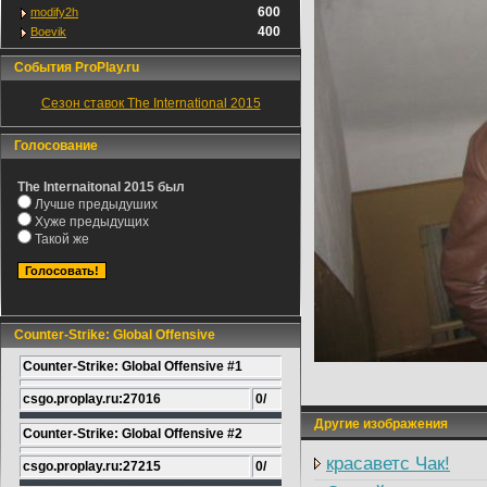
600
modify2h
400
Boevik
События ProPlay.ru
Сезон ставок The International 2015
Голосование
The Internaitonal 2015 был
Лучше предыдуших
Хуже предыдущих
Такой же
Counter-Strike: Global Offensive
Counter-Strike: Global Offensive #1
csgo.proplay.ru:27016
0/
Другие изображения
Counter-Strike: Global Offensive #2
красаветс Чак!
csgo.proplay.ru:27215
0/