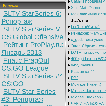
Самый продаваем
Репортажи
X'bsIMatt Damon
SLTV StarSeries 6:
Моя любимая обо
Репортаж
that's me
LotR: хоббиты1
SLTV StarSeries V:
Рейнджер > Мушке
CS Global Offensive
о_god; тоже умеет
Рейтинг ProPlay.ru:
Энди Сёркис - суп
Январь 2013
LOTR на сьёмочно
Fnatic FragOut
400kg i Lex на WC
sexy 4eshka.
CS:GO League
Красавчег ^^
SLTV StarSeries #4
PP2
CS:GO
Мой кот Рикки ;)
SLTV Star Series
Michael Jackson -
Michael Jackson - 
#3: Репортаж
ЧАК И ЧА БОЯРА -