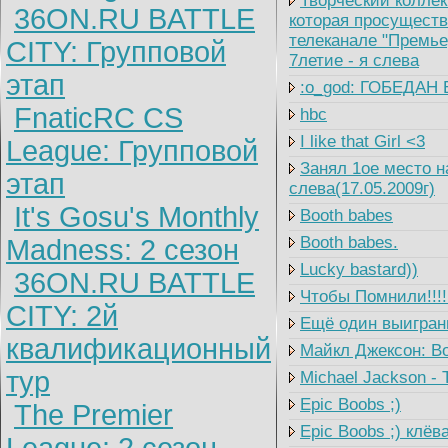
Творческий коллек
36ON.RU BATTLE
которая просуществ
телеканале "Премье
CITY: Групповой
7летие - я слева
этап
:o_god: ГОБЕДАН 
FnaticRC CS
hbc
I like that Girl <3
League: Групповой
Занял 1ое место на
этап
слева(17.05.2009г)
It's Gosu's Monthly
Booth babes
Booth babes.
Madness: 2 сезон
Lucky bastard))
36ON.RU BATTLE
Чтобы Помнили!!!! 
CITY: 2й
Ещё один выигранны
квалификационный
Майкл Джексон: Во
тур
Michael Jackson - Th
Epic Boobs ;)
The Premier
Epic Boobs ;) клёв