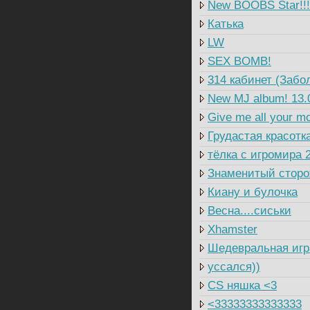
New BOOBS Star!!!
Катька
LW
SEX BOMB!
314 кабинет (Забо
New MJ album! 13.
Give me all your m
Грудастая красотк
тёлка с игромира 
Знаменитый сторож
Киану и булочка
Весна....сиськи
Xhamster
Шедевральная игр
уссался))
CS няшка <3
<33333333333333