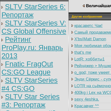
SLTV StarSeries 6:
Величайшая 
Репортаж
Другие изображения
SLTV StarSeries V:
красаветс Чак!
CS Global Offensive
Самый продаваем
Рейтинг
X'bsIMatt Damon
Моя любимая обо
ProPlay.ru: Январь
that's me
2013
LotR: хоббиты1
Fnatic FragOut
Рейнджер > Мушке
CS:GO League
о_god; тоже умеет
SLTV StarSeries
Энди Сёркис - суп
LOTR на сьёмочно
#4 CS:GO
400kg i Lex на WC
SLTV Star Series
sexy 4eshka.
#3: Репортаж
Красавчег ^^