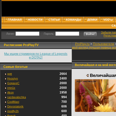
ГЛАВНАЯ
НОВОСТИ
СТАТЬИ
КОМАНДЫ
ДЕМКИ
VOD'ы
СА
Забыли па
Логин:
Пароль:
Регистра
ProPlay.ru
>
Пользователи
Расписание ProPlayTV
мой взгляд лучшая певица вс
Мы ищем стримеров по League of Legends
и DOTA2!
Величайшая и на мой взгл
Самые богатые
2664
ggtt
Величайшая 
2400
Hvostyn
2000
GopaveC
2000
rmn1x
1958
Akon
994
razdavalochka
700
CoolMast
606
Devostatortk
600
modify2h
400
Boevik