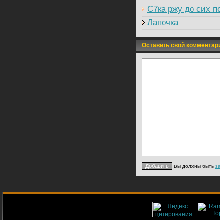
C7ка ржу до сих п
Лапочка
Оставить свой комментар
Вы должны быть
з