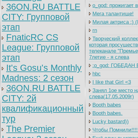
36ON.RU BATTLE
o_god: прожигает 
Мега талантище!
CITY: Групповой
Милая актриса :) 
этап
rn
FnaticRC CS
Творческий коллек
которая просуществ
League: Групповой
телеканале "Премье
этап
7летие - я слева
:o_god: ГОБЕДАН 
It's Gosu's Monthly
hbc
Madness: 2 сезон
I like that Girl <3
36ON.RU BATTLE
Занял 1ое место на
CITY: 2й
слева(17.05.2009г)
Booth babes
квалификационный
Booth babes.
тур
Lucky bastard))
The Premier
Чтобы Помнили!!!! 