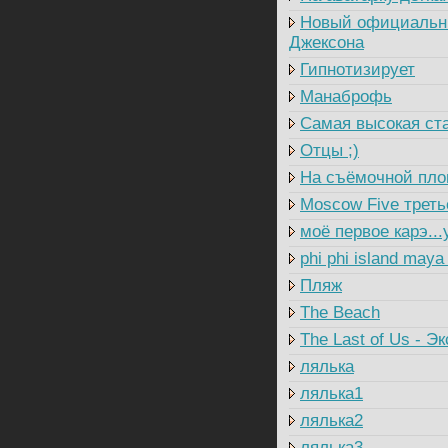
Новый официальны
Джексона
Гипнотизирует
Манаброфь
Самая высокая ст
Отцы ;)
На съёмочной пл
Moscow Five треть
моё первое карэ...
phi phi island maya
Пляж
The Beach
The Last of Us - Э
лялька
лялька1
лялька2
лялька3