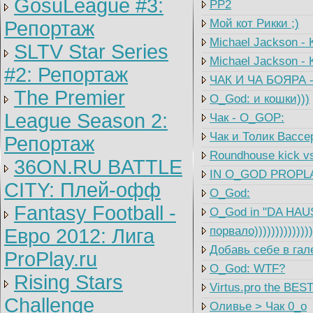
GosuLeague #3:
PP2
Мой кот Рикки ;)
Репортаж
Michael Jackson -
SLTV Star Series
Michael Jackson - 
#2: Репортаж
ЧАК И ЧА БОЯРА -
The Premier
O_God: и кошки)))
League Season 2:
Чак - O_GOP:
Чак и Толик Вассе
Репортаж
Roundhouse kick vs
36ON.RU BATTLE
IN O_GOD PROPLA
CITY: Плей-офф
O_God:
Fantasy Football -
O_God in "DA HAU
порвало))))))))))))
Евро 2012: Лига
Добавь себе в гал
ProPlay.ru
O_God: WTF?
Rising Stars
Virtus.pro the BES
Challenge
Оливье > Чак 0_o