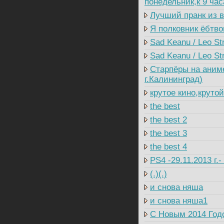
понедельник,к 9 ча
Лучший пранк из в
Я полковник ёбтво
Sad Keanu / Leo St
Sad Keanu / Leo Str
Старпёры на аним
г.Калининград)
крутое кино,круто
the best
the best 2
the best 3
the best 4
PS4 -29.11.2013 г.
(.)(.)
и снова няша
и снова няша1
C Новым 2014 Годо