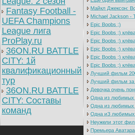
League: 2 cезон
Ещё один выигранны
Майкл Джексон: Во
Fantasy Football -
Michael Jackson - Th
UEFA Champions
Epic Boobs ;)
League лига
Epic Boobs ;) клёв
ProPlay.ru
Epic Boobs ;) клёв
36ON.RU BATTLE
Epic Boobs ;) клёва
Epic Boobs ;) клёва
CITY: 1й
Epic Boobs ;) клёва
квалификационный
Лучший фильм 2009
тур
Лучший фильм за п
36ON.RU BATTLE
Девочка очень пон
Одна из любимых п
CITY: Составы
Одна из любимых п
команд
Одна иЗ любимых 
Неужели этот филь
Премьера Аватара 