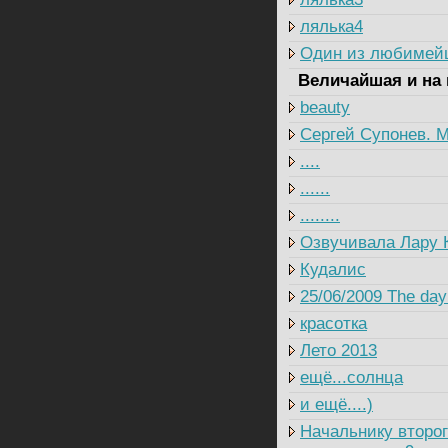
лялька4
Один из любимей
Величайшая и на 
beauty
Сергей Супонев. М
....
......
........
Озвучивала Лару 
Кудалис
25/06/2009 The day 
красотка
Лето 2013
ещё...солнца
и ещё....)
Начальнику второг