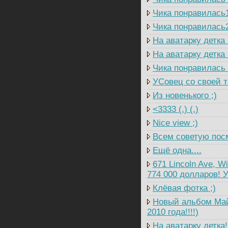
Чика понравилась
Чика понравилась
На аватарку детка 
На аватарку детка 
Чика понравилась
УСовец со своей т
Из новенького ;)
<3333 (.) (.)
Nice view ;)
Всем советую посм
Ещё одна....
671 Lincoln Ave, W
774 000 долларов! У
Клёвая фотка ;)
Новый альбом Майк
2010 года!!!!)
На аватарку детка!!