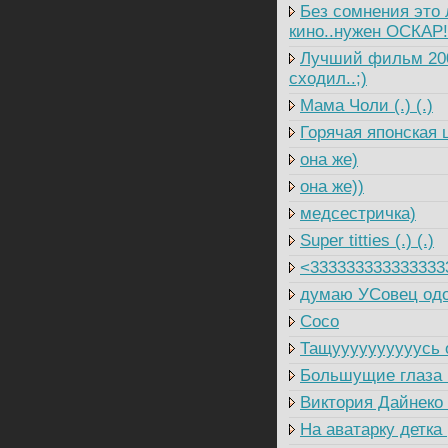
Без сомнения это 
кино..нужен ОСКАР!
Лучший фильм 2009
сходил..;)
Мама Чоли (.) (.)
Горячая японская 
она же)
она же))
медсестричка)
Super titties (.) (.)
<333333333333333
думаю УСовец одо
Coco
Тащуууууууууусь о
Большущие глаза (,
Виктория Дайнеко 
На аватарку детка 