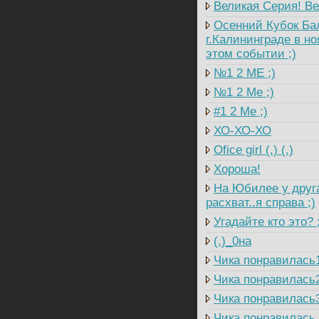
Великая Серия! Ве
Осенний Кубок Балт
г.Калининграде в но
этом событии ;)
№1 2 ME ;)
№1 2 Me ;)
#1 2 Me ;)
ХО-ХО-ХО
Ofice girl (.) (.)
Хороша!
На Юбилее у друга
расхват..я справа ;)
Угадайте кто это? 
(.)_0на
Чика понравилась
Чика понравилась
Чика понравилась
Чика понравилась