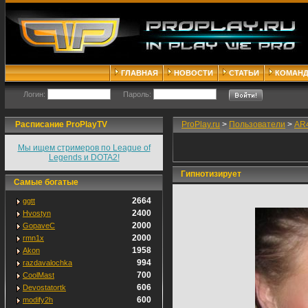
ГЛАВНАЯ
НОВОСТИ
СТАТЬИ
КОМАН
Логин:
Пароль:
Расписание ProPlayTV
ProPlay.ru
>
Пользователи
>
AR4
Мы ищем стримеров по League of
Legends и DOTA2!
Гипнотизирует
Самые богатые
2664
ggtt
2400
Hvostyn
2000
GopaveC
2000
rmn1x
1958
Akon
994
razdavalochka
700
CoolMast
606
Devostatortk
600
modify2h