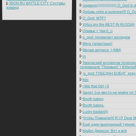
36ON.RU BATTLE CITY: Составы
порвало)))))))))))))))) O_God I
команд
Добавь себе в галерею!!!! O_G
O_God: WTF?
Virtus.pro the BEST IN RUSSIA!
Оливье > Чак 0_o
o_god: прожигает взглядом
Мега талантище!
Милая актриса :) (ММ)
rn
Творческий коллектив телепер
телеканале "Премьер" ( Юбилей
:o_god: ГОБЕДАН БОЕНГ :pray
hbc
I like that Girl <3
Занял 1ое место на чемпе по S
Booth babes
Booth babes.
Lucky bastard))
Чтобы Помнили!!!! R.I.P. Dear Mi
Ещё один выигранный турнир по
Майкл Джексон: Вот и всё