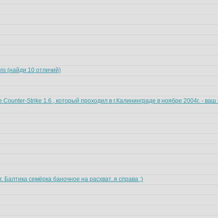
is (найди 10 отличий)
 Counter-Strike 1.6 , который проходил в г.Калининграде в ноябре 2004г. - ва
г. Балтика семёрка баночное на расхват..я справа ;)