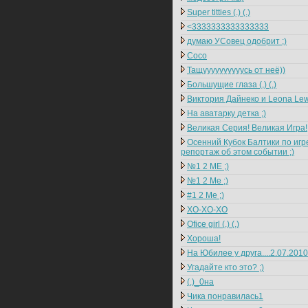
Super titties (.) (.)
<3333333333333333
думаю УСовец одобрит ;)
Coco
Тащуууууууууусь от неё))
Большущие глаза (,) (,)
Виктория Дайнеко и Leona Lew
На аватарку детка ;)
Великая Серия! Великая Игра!
Осенний Кубок Балтики по игре
репортаж об этом событии ;)
№1 2 ME ;)
№1 2 Me ;)
#1 2 Me ;)
ХО-ХО-ХО
Ofice girl (.) (.)
Хороша!
На Юбилее у друга....2.07.2010
Угадайте кто это? ;)
(.)_0на
Чика понравилась1