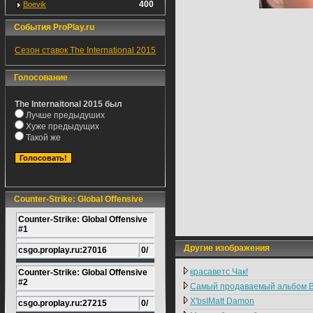
400
Boevik
События ProPlay.ru
Сезон ставок The International 2015
Голосование
The Internaitonal 2015 был
Лучше предыдуших
Хуже предыдущих
Такой же
Counter-Strike: Global Offensive
Counter-Strike: Global Offensive
#1
Другие изображения
csgo.proplay.ru:27016
0/
красаветс Чак!
Counter-Strike: Global Offensive
#2
Самый продаваемый альбом В
X'bsIMatt Damon
csgo.proplay.ru:27215
0/