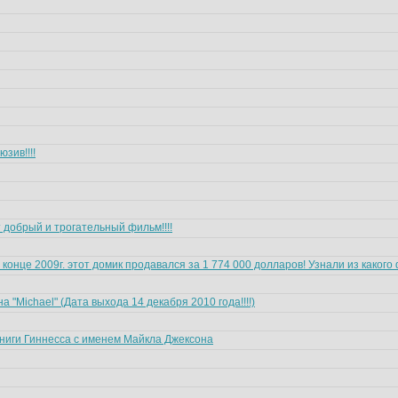
зив!!!!
 добрый и трогательный фильм!!!!
- в конце 2009г. этот домик продавался за 1 774 000 долларов! Узнали из какого
"Michael" (Дата выхода 14 декабря 2010 года!!!!)
иги Гиннесса с именем Майкла Джексона