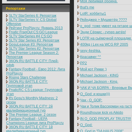
Моя любимая обоина.
that's me
Репортажи
LotR: хоббиты1
SLTV StarSeries 6: Репортаж
SLTV StarSeries V: CS Global
Рейнджер > Мушкетёр ????
Offensive
о_god; тоже умеет на гитаре 
Рейтинг ProPlay.ru: Январь 2013
Fnatic FragOut CS:GO League
Энди Сёркис - супер актёр!
SLTV StarSeries #4 CS:GO
LOTR на сьёмочной площадке
SLTV Star Series #3: Репортаж
GosuLeague #3: Репортаж
400kg i Lex на WCG RP 2005
SLTV Star Series #2: Репортаж
sexy 4eshka.
The Premier League Season 2:
Репортаж
Красавчег ^^
36ON.RU BATTLE CITY: Плей-
PP2
офф
Fantasy Football - Евро 2012: Лига
Мой кот Рикки ;)
ProPlay.ru
Michael Jackson - KING
Rising Stars Challenge
36ON.RU BATTLE CITY:
Michael Jackson - King.
Групповой этап
ЧАК И ЧА БОЯРА - Впервые Вм
FnaticRC CS League: Групповой
этап
O_God: и кошки)))
It's Gosu's Monthly Madness: 2
Чак - O_GOP:
сезон
36ON.RU BATTLE CITY: 2й
Чак и Толик Вассерман на гас
квалификационный тур
Roundhouse kick vs Aikido
The Premier League: 2 cезон
Fantasy Football - UEFA
IN O_GOD PROPLAY TRUST!!!!
Champions League лига ProPlay.ru
O_God:
36ON.RU BATTLE CITY: 1й
квалификационный тур
O_God in "DA HAUS 2008"