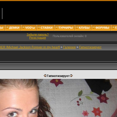
ДЫ
ДЕМКИ
VOD'ы
СТАВКИ
ТУРНИРЫ
КЛУБЫ
ФОРУМЫ
Забыли пароль?
Пользователей онлайн: 0
Регистрация
ER [Michael Jackson Forever in my heart]
>
Галерея
>
Гипнотизирует
Гипнотизирует