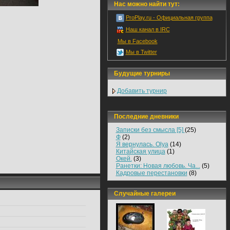
Нас можно найти тут:
ProPlay.ru - Официальная группа
Наш канал в IRC
Мы в Facebook
Мы в Twitter
Будущие турниры
Добавить турнир
Последние дневники
Записки без смысла [5]
(25)
Ф
(2)
Я вернулась. Olya
(14)
Китайская улица
(1)
Окей.
(3)
Ранетки: Новая любовь. Ча...
(5)
Кадровые перестановки
(8)
Случайные галереи