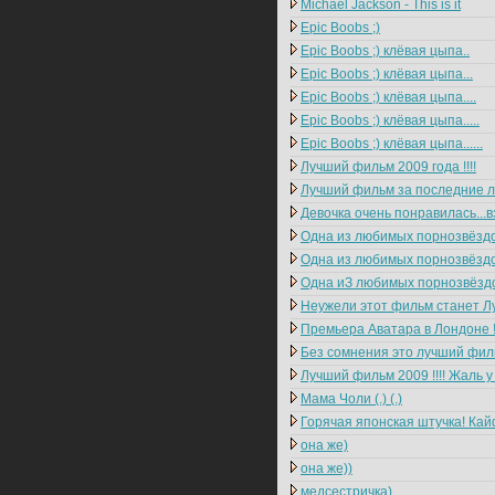
Michael Jackson - This is it
Epic Boobs ;)
Epic Boobs ;) клёвая цыпа..
Epic Boobs ;) клёвая цыпа...
Epic Boobs ;) клёвая цыпа....
Epic Boobs ;) клёвая цыпа.....
Epic Boobs ;) клёвая цыпа......
Лучший фильм 2009 года !!!!
Лучший фильм за последние ле
Девочка очень понравилась...в
Одна из любимых порнозвёздоч
Одна из любимых порнозвёздоч
Одна иЗ любимых порнозвёздо
Неужели этот фильм станет Лу
Премьера Аватара в Лондоне !!
Без сомнения это лучший фильм
Лучший фильм 2009 !!!! Жаль у 
Мама Чоли (.) (.)
Горячая японская штучка! Кайф
она же)
она же))
медсестричка)