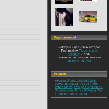
Ищем авторов!
ProPlay.ru ищет новых авторов.
Прочитайте "
Памятку для
авторов
" и, если
заинтересовались, пишите нам
editor@proplay.ru
Реклама
коды на Принц Персии: Пески
времени
,
мод для Juiced 2: Hot
Import Nights
,
патч для Spellforce 2:
Shadow Wars
,
Prince of Persia: The
Forgotten Sands для Wii