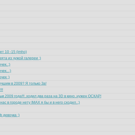
т 10 -15 (imho)
зята из чужой галереи ;)
ек..;)
ек...;)
чек ;)
чшим в 2009? Я только За!
!!
 2009 года!!!..ходил два раза на 3D в кино..нужен ОСКАР!
нас в городе нету IMAX я бы и в него сходил..;)
 девочка ;)