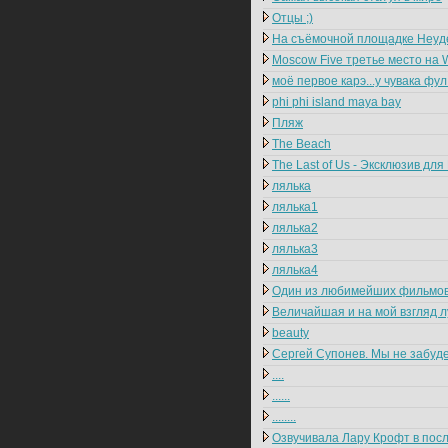
Отцы ;)
На съёмочной площадке Неуд
Moscow Five третье место на 
моё первое карэ...у чувака фул
phi phi island maya bay
Пляж
The Beach
The Last of Us - Эксклюзив для 
лялька
лялька1
лялька2
лялька3
лялька4
Один из любимейших фильмо
Величайшая и на мой взгляд 
beauty
Сергей Супонев. Мы не забуде
....
......
........
Озвучивала Лару Крофт в пос