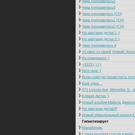
Чика понравилась2
Чика понравилась3
Чика понравилась (CH)
Чика понравилась1 (CH)
Чика понравилась2 (CH)
На аватарку детка 2 ;)
На аватарку детка 3 ;)
Чика понравилась 4
УСовец со своей тёлкой! Эксклю
Из новенького ;)
<3333 (.) (.)
Nice view ;)
Всем советую посмотреть этот
Ещё одна....
671 Lincoln Ave, Winnetka, IL 
Клёвая фотка ;)
Новый альбом Майкла Джексона 
На аватарку детка!!!!
Новый официальный рекорд Кн
Гипнотизирует
Манаброфь
Самая высокая статуя в мире