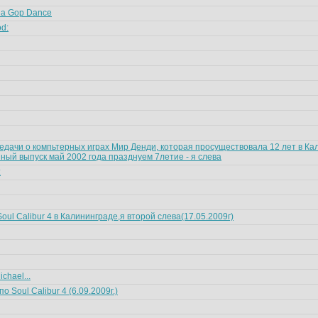
n da Gop Dance
od:
едачи о компьтерных играх Мир Денди, которая просуществовала 12 лет в Ка
ный выпуск май 2002 года празднуем 7летие - я слева
:
oul Calibur 4 в Калининграде,я второй слева(17.05.2009г)
chael...
 Soul Calibur 4 (6.09.2009г.)