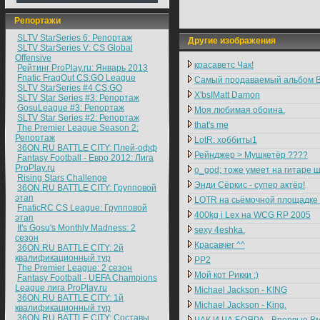
Репортажи
SLTV StarSeries 6: Репортаж
Другие изображения
SLTV StarSeries V: CS Global
Offensive
красаветс Чак!
Рейтинг ProPlay.ru: Январь 2013
Fnatic FragOut CS:GO League
Самый продаваемый альбом В
SLTV StarSeries #4 CS:GO
X'bsIMatt Damon
SLTV Star Series #3: Репортаж
GosuLeague #3: Репортаж
Моя любимая обоина.
SLTV Star Series #2: Репортаж
that's me
The Premier League Season 2:
Репортаж
LotR: хоббиты1
36ON.RU BATTLE CITY: Плей-офф
Рейнджер > Мушкетёр ????
Fantasy Football - Евро 2012: Лига
ProPlay.ru
о_god; тоже умеет на гитаре 
Rising Stars Challenge
Энди Сёркис - супер актёр!
36ON.RU BATTLE CITY: Групповой
этап
LOTR на сьёмочной площадке
FnaticRC CS League: Групповой
400kg i Lex на WCG RP 2005
этап
It's Gosu's Monthly Madness: 2
sexy 4eshka.
сезон
Красавчег ^^
36ON.RU BATTLE CITY: 2й
квалификационный тур
PP2
The Premier League: 2 cезон
Мой кот Рикки ;)
Fantasy Football - UEFA Champions
League лига ProPlay.ru
Michael Jackson - KING
36ON.RU BATTLE CITY: 1й
Michael Jackson - King.
квалификационный тур
36ON.RU BATTLE CITY: Составы