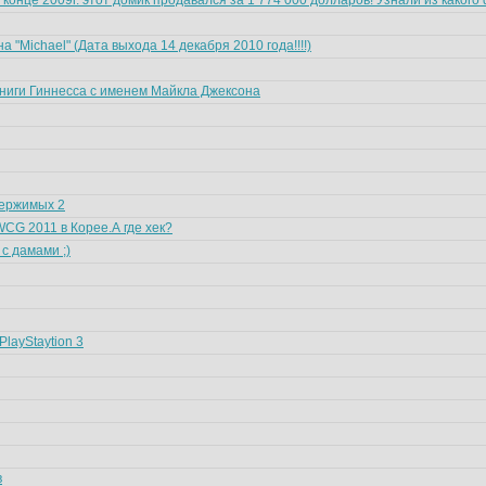
- в конце 2009г. этот домик продавался за 1 774 000 долларов! Узнали из какого
"Michael" (Дата выхода 14 декабря 2010 года!!!!)
иги Гиннесса с именем Майкла Джексона
ержимых 2
WCG 2011 в Корее.А где хек?
 с дамами ;)
PlayStaytion 3
в