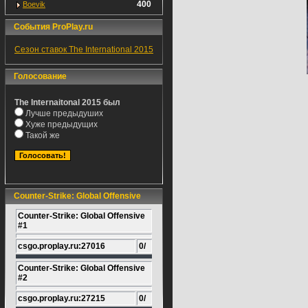
400
Boevik
События ProPlay.ru
Сезон ставок The International 2015
Голосование
The Internaitonal 2015 был
Лучше предыдуших
Хуже предыдущих
Такой же
Counter-Strike: Global Offensive
Counter-Strike: Global Offensive
#1
csgo.proplay.ru:27016
0/
Counter-Strike: Global Offensive
#2
csgo.proplay.ru:27215
0/