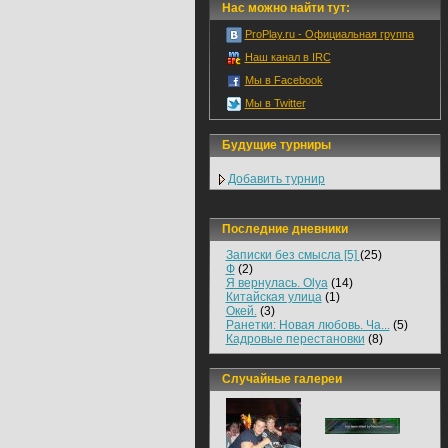
Нас можно найти тут:
ProPlay.ru - Официальная группа
Наш канал в IRC
Мы в Facebook
Мы в Twitter
Будущие турниры
Добавить турнир
Последние дневники
Записки без смысла [5]
(25)
Ф
(2)
Я вернулась. Olya
(14)
Китайская улица
(1)
Окей.
(3)
Ранетки: Новая любовь. Ча...
(5)
Кадровые перестановки
(8)
Случайные галереи