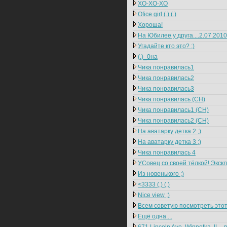
ХО-ХО-ХО
Ofice girl (.) (.)
Хороша!
На Юбилее у друга....2.07.2010
Угадайте кто это? ;)
(.)_0на
Чика понравилась1
Чика понравилась2
Чика понравилась3
Чика понравилась (CH)
Чика понравилась1 (CH)
Чика понравилась2 (CH)
На аватарку детка 2 ;)
На аватарку детка 3 ;)
Чика понравилась 4
УСовец со своей тёлкой! Эксклю
Из новенького ;)
<3333 (.) (.)
Nice view ;)
Всем советую посмотреть этот
Ещё одна....