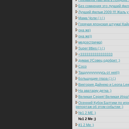
Премьера Аватара в Лондоне !!
Без сомнения это лучший фильм
Лучший фильм 2009 !!!! Жаль у 
Мама Чоли (.) (.)
Горячая японская штучка! Кайф
она же)
она же))
медсестричка)
Super titties (.) (.)
<3333333333333333
думаю УСовец одобрит ;)
Coco
Тащуууууууууусь от неё))
Большущие глаза (,) (,)
Виктория Дайнеко и Leona Lew
На аватарку детка ;)
Великая Серия! Великая Игра!
Осенний Кубок Балтики по игре
репортаж об этом событии ;)
№1 2 ME ;)
№1 2 Me ;)
#1 2 Me ;)