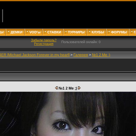
ДЫ
ДЕМКИ
VOD'ы
СТАВКИ
ТУРНИРЫ
КЛУБЫ
ФОРУМЫ
Забыли пароль?
Пользователей онлайн: 0
Регистрация
ER [Michael Jackson Forever in my heart]
>
Галерея
>
№1 2 Me ;)
№1 2 Me ;)