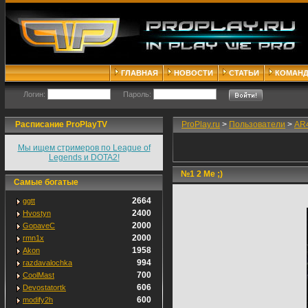
ГЛАВНАЯ
НОВОСТИ
СТАТЬИ
КОМАН
Логин:
Пароль:
Расписание ProPlayTV
ProPlay.ru
>
Пользователи
>
AR4
Мы ищем стримеров по League of
Legends и DOTA2!
№1 2 Me ;)
Самые богатые
2664
ggtt
2400
Hvostyn
2000
GopaveC
2000
rmn1x
1958
Akon
994
razdavalochka
700
CoolMast
606
Devostatortk
600
modify2h