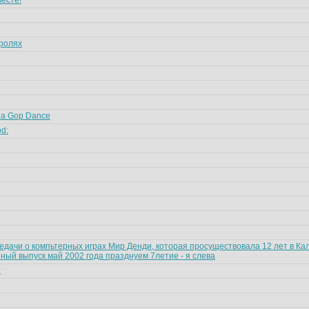
есте!
тролях
n da Gop Dance
od:
едачи о компьтерных играх Мир Денди, которая просуществовала 12 лет в Ка
ный выпуск май 2002 года празднуем 7летие - я слева
: