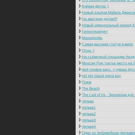
671 Lincoln Ave, Winnetka, IL 
Клёвая фотка ;)
Новый альбом Майкла Джексона 
На аватарку детка!!!!
Новый официальный рекорд Кн
Гипнотизирует
Манаброфь
Самая высокая статуя в мире
Отцы ;)
На съёмочной площадке Неуд
Moscow Five третье место на 
моё первое карэ...у чувака фул
phi phi island maya bay
Пляж
The Beach
The Last of Us - Эксклюзив для 
лялька
лялька1
лялька2
лялька3
лялька4
Один из любимейших фильмо