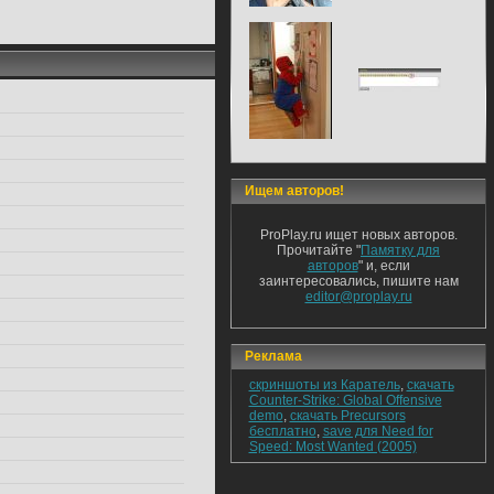
Ищем авторов!
ProPlay.ru ищет новых авторов.
Прочитайте "
Памятку для
авторов
" и, если
заинтересовались, пишите нам
editor@proplay.ru
Реклама
скриншоты из Каратель
,
скачать
Counter-Strike: Global Offensive
demo
,
скачать Precursors
бесплатно
,
save для Need for
Speed: Most Wanted (2005)