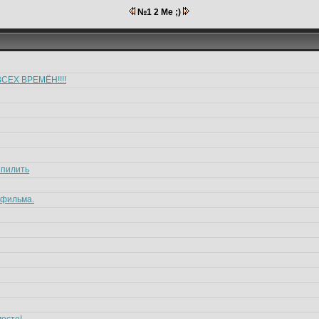
№1 2 Me ;)
СЕХ ВРЕМЁН!!!!
шпилить
 фильма.