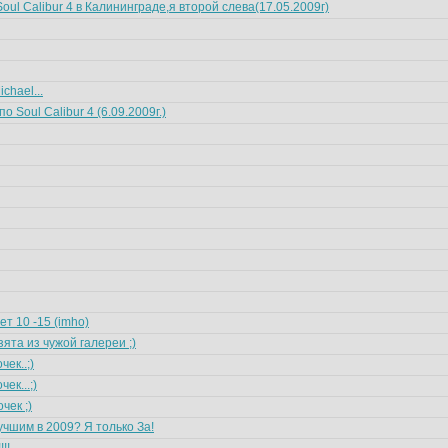
oul Calibur 4 в Калининграде,я второй слева(17.05.2009г)
chael...
 Soul Calibur 4 (6.09.2009г.)
т 10 -15 (imho)
зята из чужой галереи ;)
ек..;)
ек...;)
чек ;)
чшим в 2009? Я только За!