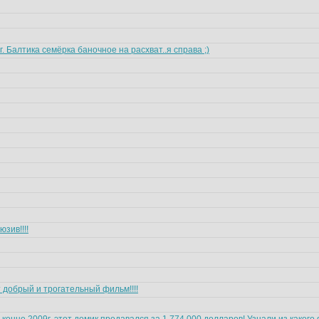
г. Балтика семёрка баночное на расхват..я справа ;)
зив!!!!
 добрый и трогательный фильм!!!!