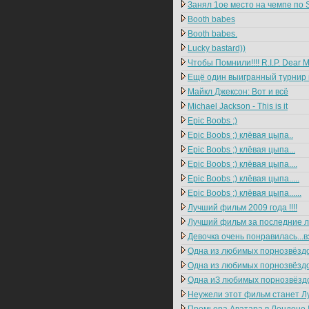
Занял 1ое место на чемпе по S
Booth babes
Booth babes.
Lucky bastard))
Чтобы Помнили!!!! R.I.P. Dear Mi
Ещё один выигранный турнир по
Майкл Джексон: Вот и всё
Michael Jackson - This is it
Epic Boobs ;)
Epic Boobs ;) клёвая цыпа..
Epic Boobs ;) клёвая цыпа...
Epic Boobs ;) клёвая цыпа....
Epic Boobs ;) клёвая цыпа.....
Epic Boobs ;) клёвая цыпа......
Лучший фильм 2009 года !!!!
Лучший фильм за последние ле
Девочка очень понравилась...в
Одна из любимых порнозвёздоч
Одна из любимых порнозвёздоч
Одна иЗ любимых порнозвёздо
Неужели этот фильм станет Лу