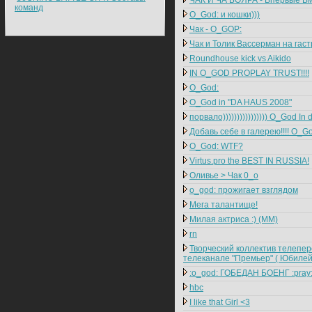
ЧАК И ЧА БОЯРА - Впервые Вм
команд
O_God: и кошки)))
Чак - O_GOP:
Чак и Толик Вассерман на гас
Roundhouse kick vs Aikido
IN O_GOD PROPLAY TRUST!!!!
O_God:
O_God in "DA HAUS 2008"
порвало)))))))))))))))) O_God I
Добавь себе в галерею!!!! O_G
O_God: WTF?
Virtus.pro the BEST IN RUSSIA!
Оливье > Чак 0_o
o_god: прожигает взглядом
Мега талантище!
Милая актриса :) (ММ)
rn
Творческий коллектив телепер
телеканале "Премьер" ( Юбилей
:o_god: ГОБЕДАН БОЕНГ :pray
hbc
I like that Girl <3