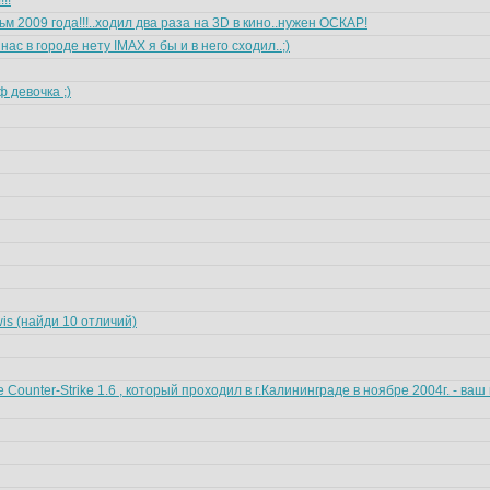
!!
 2009 года!!!..ходил два раза на 3D в кино..нужен ОСКАР!
нас в городе нету IMAX я бы и в него сходил..;)
 девочка ;)
is (найди 10 отличий)
 Counter-Strike 1.6 , который проходил в г.Калининграде в ноябре 2004г. - ва