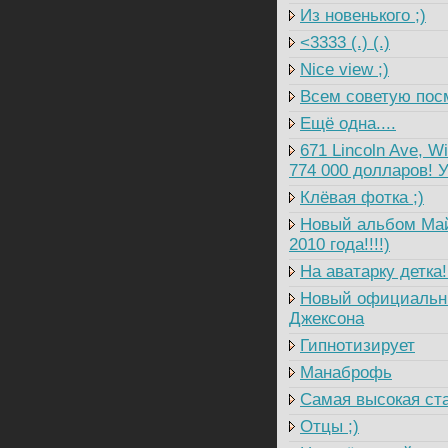
Из новенького ;)
<3333 (.) (.)
Nice view ;)
Всем советую посм
Ещё одна....
671 Lincoln Ave, W
774 000 долларов! У
Клёвая фотка ;)
Новый альбом Майк
2010 года!!!!)
На аватарку детка!!
Новый официальны
Джексона
Гипнотизирует
Манаброфь
Самая высокая ст
Отцы ;)