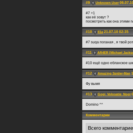
#9
06.07.1
Unknown User
#7 +1
как её зовут ?
посмотреть как она этими 
#10
21.07.10 02:35
Il1a
#7 suqa поганая , я твой р
#11
AR4ER [Michael Jackso
#10 ещё одно ебланское шк
#12
1
Amazing Spider-Man
Фу вымя
#13
0
Gogi_Volosatie_Nogi
Domino ^^
Комментарии
Всего комментари