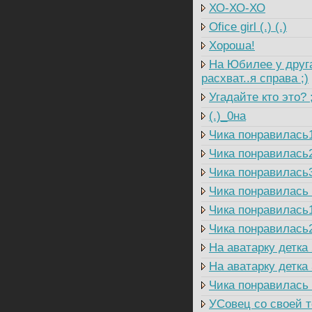
ХО-ХО-ХО
Ofice girl (.) (.)
Хороша!
На Юбилее у друга
расхват..я справа ;)
Угадайте кто это? 
(.)_0на
Чика понравилась
Чика понравилась
Чика понравилась
Чика понравилась
Чика понравилась
Чика понравилась
На аватарку детка 
На аватарку детка 
Чика понравилась
УСовец со своей т