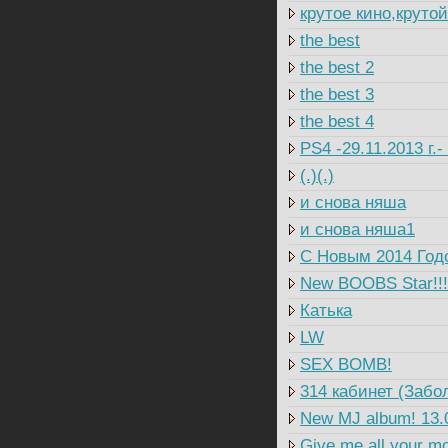
крутое кино,круто
the best
the best 2
the best 3
the best 4
PS4 -29.11.2013 г.
(.)(.)
и снова няша
и снова няша1
C Новым 2014 Годо
New BOOBS Star!!!
Катька
LW
SEX BOMB!
314 кабинет (Забо
New MJ album! 13.
Give me all your m