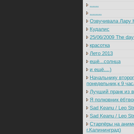
......
........
Озвучивала Лару 
Кудалис
25/06/2009 The day 
красотка
Лето 2013
ещё...солнца
и ещё....)
Начальнику второг
понедельник,к 9 ча
Лучший пранк из в
Я полковник ёбтво
Sad Keanu / Leo St
Sad Keanu / Leo Str
Старпёры на аним
г.Калининград)