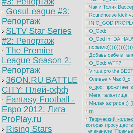
#3: Репортаж
Чак и Толик Вассе
GosuLeague #3:
Roundhouse kick vs
Репортаж
IN O_GOD PROPLA
SLTV Star Series
O_God:
#2: Репортаж
O_God in "DA HAU
порвало))))))))))))
The Premier
Добавь себе в гал
League Season 2:
O_God: WTF?
Репортаж
Virtus.pro the BES
36ON.RU BATTLE
Оливье > Чак 0_o
o_god: прожигает 
CITY: Плей-офф
Мега талантище!
Fantasy Football -
Милая актриса :) 
Евро 2012: Лига
rn
ProPlay.ru
Творческий коллек
которая просуществ
Rising Stars
телеканале "Премье