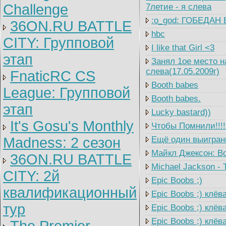
Challenge
7летие - я слева
:o_god: ГОБЕДАН 
36ON.RU BATTLE
hbc
CITY: Групповой
I like that Girl <3
этап
Занял 1ое место на
слева(17.05.2009г)
FnaticRC CS
Booth babes
League: Групповой
Booth babes.
этап
Lucky bastard))
It's Gosu's Monthly
Чтобы Помнили!!!! 
Madness: 2 сезон
Ещё один выигранны
Майкл Джексон: Во
36ON.RU BATTLE
Michael Jackson - Th
CITY: 2й
Epic Boobs ;)
квалификационный
Epic Boobs ;) клёв
тур
Epic Boobs ;) клёв
Epic Boobs ;) клёва