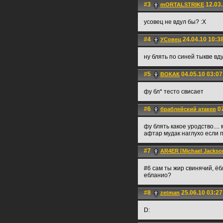
#3
12.03.
mORTALSTRIKE
усовец не вдул бы? :Х
#4
24.04.10 10:3
УСовец
ну блять по синей тыкве вд
#5
04.05.10 03:07
ВОКАК
фу бл* тесто свисает
#6
07
браблейский атакер
фу блять какое уродство....
афтар мудак наглухо если 
#7
AR4ER [Michael Jackson
#6 сам ты жир свинячий, ёб
ебланио?
#8
25.06.10 03:27
zetman
D: