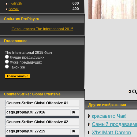
600
modify2h
400
Boevik
События ProPlay.ru
Сезон ставок The International 2015
Голосование
The Internaitonal 2015 был
Лучше предыдуших
Хуже предыдущих
Такой же
Од
Counter-Strike: Global Offensive
Counter-Strike: Global Offensive #1
Другие изображения
csgo.proplay.ru:27016
0/
красаветс Чак!
Counter-Strike: Global Offensive #2
Самый продаваем
csgo.proplay.ru:27215
0/
X'bsIMatt Damon