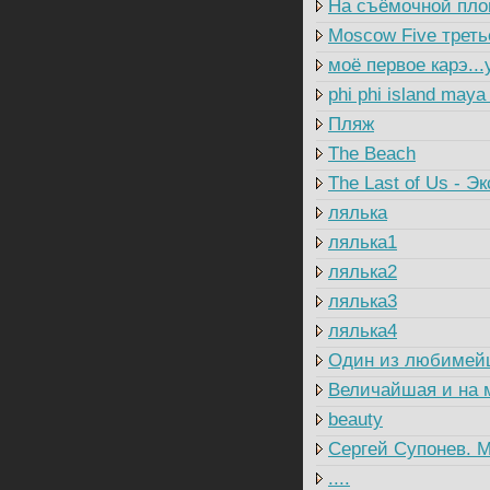
На съёмочной пл
Moscow Five треть
моё первое карэ...
phi phi island maya
Пляж
The Beach
The Last of Us - Э
лялька
лялька1
лялька2
лялька3
лялька4
Один из любимей
Величайшая и на 
beauty
Сергей Супонев. М
....