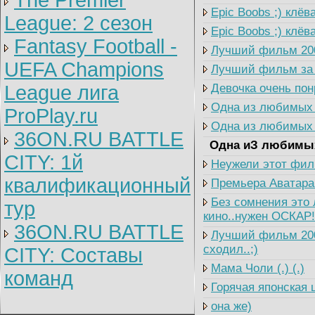
The Premier
Epic Boobs ;) клёва
League: 2 cезон
Epic Boobs ;) клёва
Fantasy Football -
Лучший фильм 2009
UEFA Champions
Лучший фильм за п
League лига
Девочка очень пон
Одна из любимых п
ProPlay.ru
Одна из любимых п
36ON.RU BATTLE
Одна иЗ любимых
CITY: 1й
Неужели этот филь
квалификационный
Премьера Аватара 
Без сомнения это 
тур
кино..нужен ОСКАР!
36ON.RU BATTLE
Лучший фильм 2009
сходил..;)
CITY: Составы
Мама Чоли (.) (.)
команд
Горячая японская 
она же)