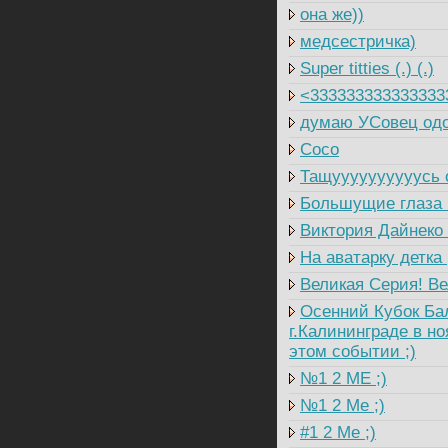
она же))
медсестричка)
Super titties (.) (.)
<333333333333333
думаю УСовец одо
Coco
Тащуууууууууусь о
Большущие глаза (,
Виктория Дайнеко 
На аватарку детка 
Великая Серия! Ве
Осенний Кубок Балт
г.Калининграде в но
этом событии ;)
№1 2 ME ;)
№1 2 Me ;)
#1 2 Me ;)