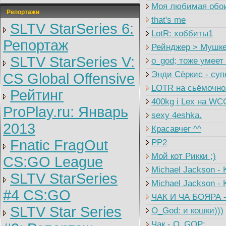
Моя любимая обо
Репортажи
that's me
SLTV StarSeries 6:
LotR: хоббиты1
Репортаж
Рейнджер > Мушке
SLTV StarSeries V:
о_god; тоже умеет
Энди Сёркис - суп
CS Global Offensive
LOTR на сьёмочно
Рейтинг
400kg i Lex на WC
ProPlay.ru: Январь
sexy 4eshka.
2013
Красавчег ^^
Fnatic FragOut
PP2
Мой кот Рикки ;)
CS:GO League
Michael Jackson -
SLTV StarSeries
Michael Jackson - 
#4 CS:GO
ЧАК И ЧА БОЯРА -
SLTV Star Series
O_God: и кошки)))
Чак - O_GOP: