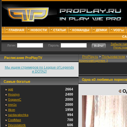
ГЛАВНАЯ
НОВОСТИ
СТАТЬИ
КОМАНДЫ
ДЕМКИ
VOD'ы
СА
Забыли па
Логин:
Пароль:
Регистра
ProPlay.ru
>
Пользователи
Расписание ProPlayTV
порнозвёздочек ;)
Мы ищем стримеров по League of Legends
и DOTA2!
Одна иЗ любимых порнозвё
Самые богатые
2664
ggtt
Од
2400
Hvostyn
2000
GopaveC
2000
rmn1x
1958
Akon
994
razdavalochka
700
CoolMast
606
Devostatortk