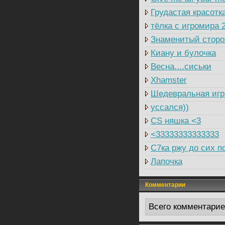
Грудастая красотк
тёлка с игромира 
Знаменитый сторож
Киану и булочка
Весна....сиськи
Xhamster
Шедевральная игр
уссался))
CS няшка <3
<33333333333333
C7ка ржу до сих п
Лапочка
Комментарии
Всего комментари