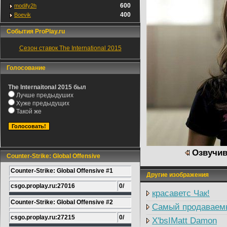
600
modify2h
400
Boevik
События ProPlay.ru
Сезон ставок The International 2015
Голосование
The Internaitonal 2015 был
Лучше предыдуших
Хуже предыдущих
Такой же
Озвучив
Counter-Strike: Global Offensive
Counter-Strike: Global Offensive #1
Другие изображения
csgo.proplay.ru:27016
0/
красаветс Чак!
Counter-Strike: Global Offensive #2
Самый продаваем
csgo.proplay.ru:27215
0/
X'bsIMatt Damon