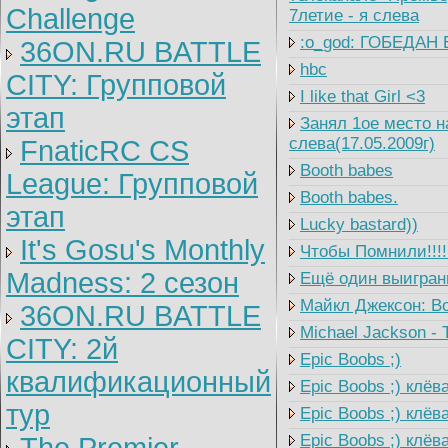
Challenge
7летие - я слева
:o_god: ГОБЕДАН 
36ON.RU BATTLE
hbc
CITY: Групповой
I like that Girl <3
этап
Занял 1ое место на
слева(17.05.2009г)
FnaticRC CS
Booth babes
League: Групповой
Booth babes.
этап
Lucky bastard))
It's Gosu's Monthly
Чтобы Помнили!!!! 
Madness: 2 сезон
Ещё один выигранны
Майкл Джексон: Во
36ON.RU BATTLE
Michael Jackson - Th
CITY: 2й
Epic Boobs ;)
квалификационный
Epic Boobs ;) клёв
тур
Epic Boobs ;) клёв
Epic Boobs ;) клёва