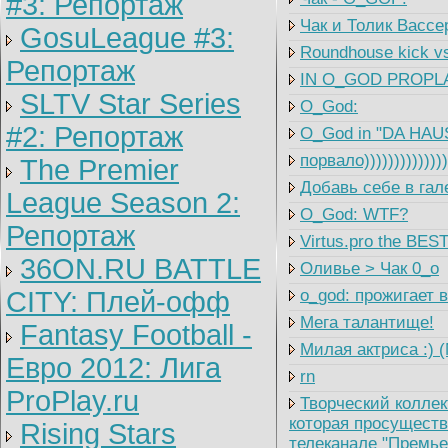
#3: Репортаж
Чак и Толик Вассе
GosuLeague #3:
Roundhouse kick vs
Репортаж
IN O_GOD PROPLA
SLTV Star Series
O_God:
#2: Репортаж
O_God in "DA HAU
порвало))))))))))))
The Premier
Добавь себе в гал
League Season 2:
O_God: WTF?
Репортаж
Virtus.pro the BES
36ON.RU BATTLE
Оливье > Чак 0_o
CITY: Плей-офф
o_god: прожигает 
Мега талантище!
Fantasy Football -
Милая актриса :) 
Евро 2012: Лига
rn
ProPlay.ru
Творческий коллек
которая просуществ
Rising Stars
телеканале "Премье