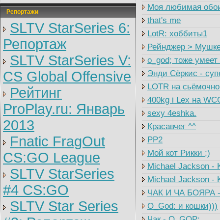
Моя любимая обо
Репортажи
that's me
SLTV StarSeries 6:
LotR: хоббиты1
Репортаж
Рейнджер > Мушке
SLTV StarSeries V:
о_god; тоже умеет
CS Global Offensive
Энди Сёркис - суп
LOTR на сьёмочно
Рейтинг
400kg i Lex на WC
ProPlay.ru: Январь
sexy 4eshka.
2013
Красавчег ^^
Fnatic FragOut
PP2
Мой кот Рикки ;)
CS:GO League
Michael Jackson -
SLTV StarSeries
Michael Jackson - 
#4 CS:GO
ЧАК И ЧА БОЯРА -
SLTV Star Series
O_God: и кошки)))
Чак - O_GOP: