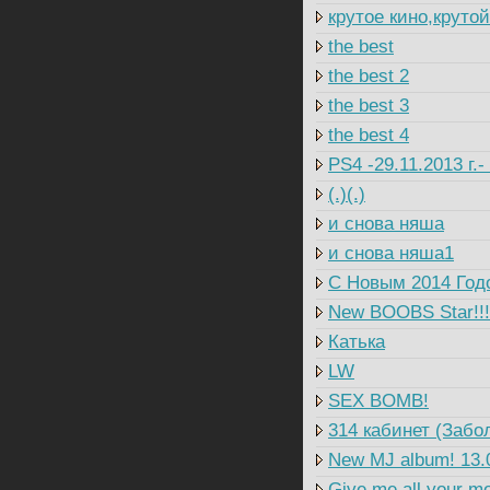
крутое кино,круто
the best
the best 2
the best 3
the best 4
PS4 -29.11.2013 г.
(.)(.)
и снова няша
и снова няша1
C Новым 2014 Годо
New BOOBS Star!!!
Катька
LW
SEX BOMB!
314 кабинет (Забо
New MJ album! 13.
Give me all your m