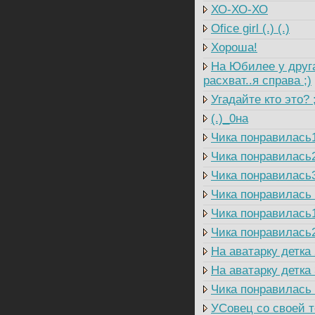
ХО-ХО-ХО
Ofice girl (.) (.)
Хороша!
На Юбилее у друга
расхват..я справа ;)
Угадайте кто это? 
(.)_0на
Чика понравилась
Чика понравилась
Чика понравилась
Чика понравилась
Чика понравилась
Чика понравилась
На аватарку детка 
На аватарку детка 
Чика понравилась
УСовец со своей т