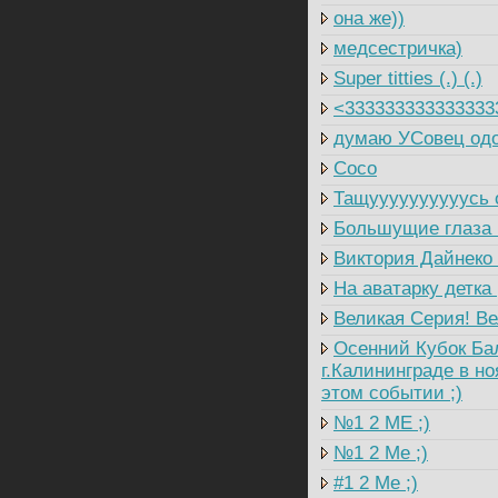
она же))
медсестричка)
Super titties (.) (.)
<333333333333333
думаю УСовец одо
Coco
Тащуууууууууусь о
Большущие глаза (,
Виктория Дайнеко 
На аватарку детка 
Великая Серия! Ве
Осенний Кубок Балт
г.Калининграде в но
этом событии ;)
№1 2 ME ;)
№1 2 Me ;)
#1 2 Me ;)