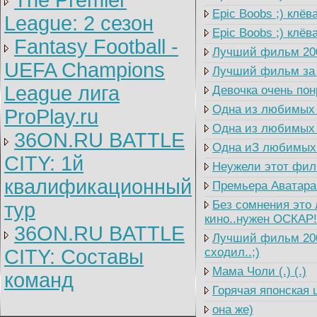
The Premier
Epic Boobs ;) клёва
League: 2 cезон
Epic Boobs ;) клёва
Fantasy Football -
Лучший фильм 2009
UEFA Champions
Лучший фильм за п
League лига
Девочка очень пон
Одна из любимых п
ProPlay.ru
Одна из любимых п
36ON.RU BATTLE
Одна иЗ любимых 
CITY: 1й
Неужели этот филь
квалификационный
Премьера Аватара 
Без сомнения это 
тур
кино..нужен ОСКАР!
36ON.RU BATTLE
Лучший фильм 2009
CITY: Составы
сходил..;)
Мама Чоли (.) (.)
команд
Горячая японская 
она же)