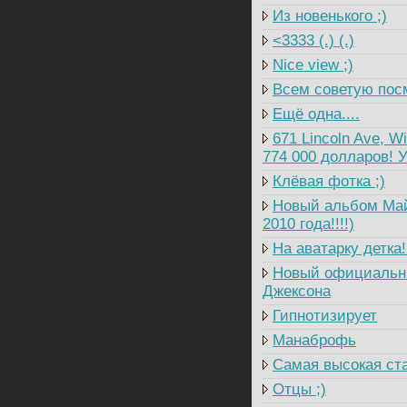
Из новенького ;)
<3333 (.) (.)
Nice view ;)
Всем советую посм
Ещё одна....
671 Lincoln Ave, W
774 000 долларов! У
Клёвая фотка ;)
Новый альбом Майк
2010 года!!!!)
На аватарку детка!!
Новый официальны
Джексона
Гипнотизирует
Манаброфь
Самая высокая ст
Отцы ;)