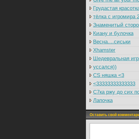
Грудастая красотк
тёлка с игромира 
Знаменитый сторож
Киану и булочка
Весна....сиськи
Xhamster
Шедевральная игр
уссался))
CS няшка <3
<33333333333333
C7ка ржу до сих п
Лапочка
Оставить свой комментар