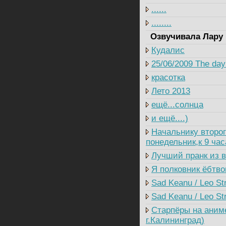
......
........
Озвучивала Лару 
Кудалис
25/06/2009 The day 
красотка
Лето 2013
ещё...солнца
и ещё....)
Начальнику второг
понедельник,к 9 ча
Лучший пранк из в
Я полковник ёбтво
Sad Keanu / Leo St
Sad Keanu / Leo Str
Старпёры на аним
г.Калининград)