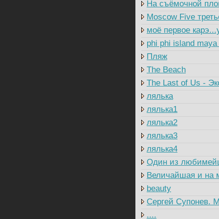
На съёмочной пл
Moscow Five треть
моё первое карэ...
phi phi island maya
Пляж
The Beach
The Last of Us - Э
лялька
лялька1
лялька2
лялька3
лялька4
Один из любимей
Величайшая и на 
beauty
Сергей Супонев. М
....