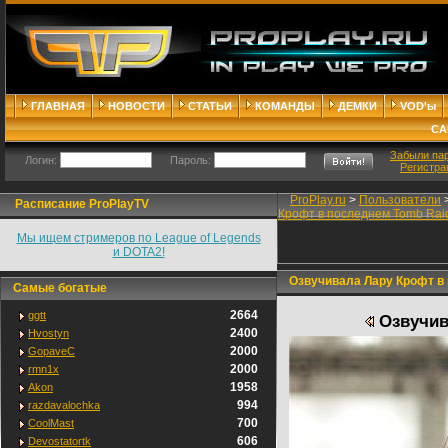
ГЛАВНАЯ
НОВОСТИ
СТАТЬИ
КОМАНДЫ
ДЕМКИ
VOD'ы
СА
Забыли па
Логин:
Пароль:
Регистра
ProPlay.ru
>
Пользователи
Расписание ProPlayTV
Крофт в последнем Tomb Rai
Мы ищем стримеров по League of Legends
и DOTA2!
Озвучивала Лару Крофт в 
Самые богатые
2664
ggtt
Озвучив
2400
Hvostyn
2000
GopaveC
2000
rmn1x
1958
Akon
994
razdavalochka
700
CoolMast
606
Devostatortk