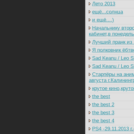
Лето 2013
ещё...солнца
и ещё....)
Начальнику второ
кабинет,в понедель
Лучший пранк из 
Я полковник ёбтв
Sad Keanu / Leo S
Sad Keanu / Leo St
Старпёры на ани
августа г.Калининг
крутое кино,крут
the best
the best 2
the best 3
the best 4
PS4 -29.11.2013 г