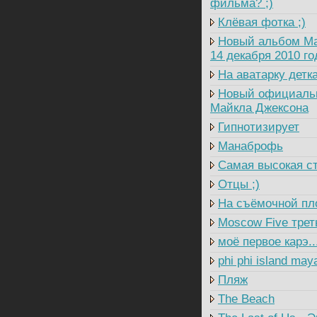
фильма? ;)
Клёвая фотка ;)
Новый альбом Ма
14 декабря 2010 год
На аватарку детка!
Новый официальн
Майкла Джексона
Гипнотизирует
Манаброфь
Самая высокая ст
Отцы ;)
На съёмочной пл
Moscow Five трет
моё первое карэ..
phi phi island may
Пляж
The Beach