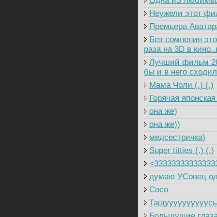
Одна иЗ любимых
Неужели этот фил
Премьера Аватара
Без сомнения это
раза на 3D в кино
Лучший фильм 200
бы и в него сходил.
Мама Чоли (.) (.)
Горячая японская
она же)
она же))
медсестричка)
Super titties (.) (.)
<33333333333333
думаю УСовец од
Coco
Тащуууууууууусь 
Большущие глаза (