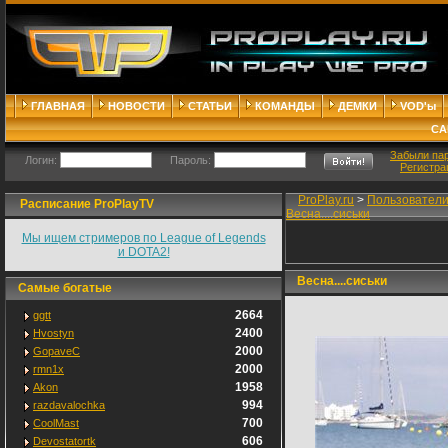
ГЛАВНАЯ
НОВОСТИ
СТАТЬИ
КОМАНДЫ
ДЕМКИ
VOD'ы
СА
Забыли па
Логин:
Пароль:
Регистра
ProPlay.ru
>
Пользовател
Расписание ProPlayTV
Весна....сиськи
Мы ищем стримеров по League of Legends
и DOTA2!
Весна....сиськи
Самые богатые
2664
ggtt
2400
Hvostyn
2000
GopaveC
2000
rmn1x
1958
Akon
994
razdavalochka
700
CoolMast
606
Devostatortk