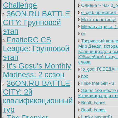
Challenge
Оливье > Чак 0_o
36ON.RU BATTLE
o_god: прожигает
Мега талантище!
CITY: Групповой
Милая актриса :)
этап
rn
FnaticRC CS
Творческий колле
Мир Денди, котора
League: Групповой
Калининграде и вы
этап
Юбилейный выпуск 
слева
It's Gosu's Monthly
:o_god: ГОБЕДАН
Madness: 2 сезон
hbc
36ON.RU BATTLE
I like that Girl <3
CITY: 2й
Занял 1ое место н
Калининграде,я вто
квалификационный
Booth babes
тур
Booth babes.
Lucky bastard))