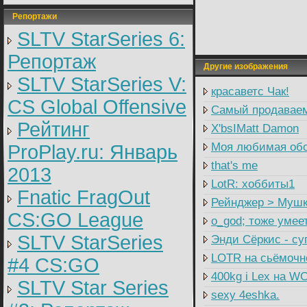
Репортажи
SLTV StarSeries 6:
Репортаж
Другие изображения
SLTV StarSeries V:
красаветс Чак!
CS Global Offensive
Самый продавае
Рейтинг
X'bsIMatt Damon
Моя любимая обо
ProPlay.ru: Январь
that's me
2013
LotR: хоббиты1
Fnatic FragOut
Рейнджер > Мушк
CS:GO League
о_god; тоже умее
SLTV StarSeries
Энди Сёркис - су
LOTR на сьёмочн
#4 CS:GO
400kg i Lex на W
SLTV Star Series
sexy 4eshka.