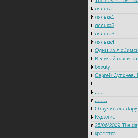
The Last of Us - 
лялька
лялька1
лялька2
лялька3
лялька4
Один из любиме
Величайшая и на
beauty
Сергей Супонев. 
....
......
........
Озвучивала Лару
Кудалис
25/06/2009 The day
красотка