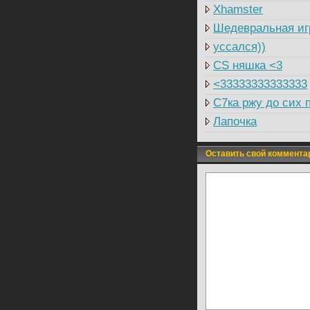
Xhamster
Шедевральная иг
уссался))
CS няшка <3
<33333333333333
C7ка ржу до сих 
Лапочка
Оставить свой коммента