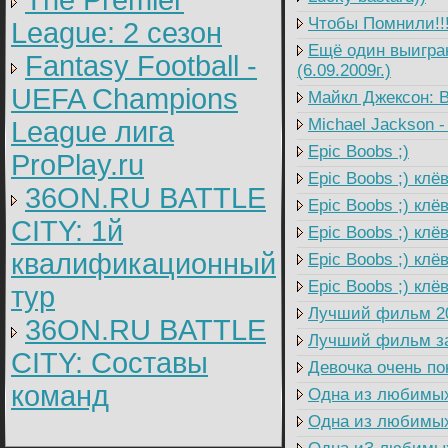
The Premier
Чтобы Помнили!!!!
League: 2 cезон
Ещё один выигран
Fantasy Football -
(6.09.2009г.)
UEFA Champions
Майкл Джексон: В
Michael Jackson - T
League лига
Epic Boobs ;)
ProPlay.ru
Epic Boobs ;) клё
36ON.RU BATTLE
Epic Boobs ;) клё
CITY: 1й
Epic Boobs ;) клёв
квалификационный
Epic Boobs ;) клёв
Epic Boobs ;) клёв
тур
Лучший фильм 200
36ON.RU BATTLE
Лучший фильм за 
CITY: Составы
Девочка очень по
команд
Одна из любимых 
Одна из любимых 