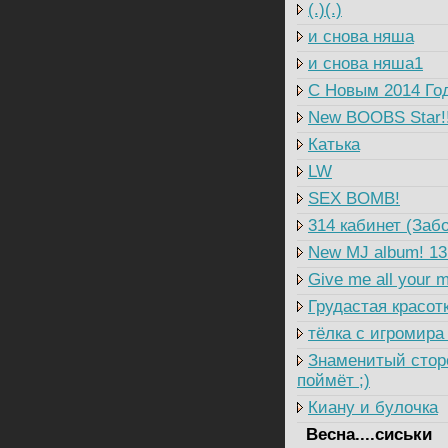
(.)(.)
и снова няша
и снова няша1
C Новым 2014 Год
New BOOBS Star!!
Катька
LW
SEX BOMB!
314 кабинет (Заб
New MJ album! 13
Give me all your 
Грудастая красот
тёлка с игромира
Знаменитый сторо
поймёт ;)
Киану и булочка
Весна....сиськи