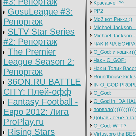
#3: Репортаж
Красавчег ^^
GosuLeague #3:
PP2
Мой кот Рикки ;)
Репортаж
Michael Jackson 
SLTV Star Series
Michael Jackson -
#2: Репортаж
ЧАК И ЧА БОЯРА 
The Premier
O_God: и кошки))
League Season 2:
Чак - O_GOP:
Чак и Толик Васс
Репортаж
Roundhouse kick v
36ON.RU BATTLE
IN O_GOD PROPL
CITY: Плей-офф
O_God:
Fantasy Football -
O_God in "DA HA
порвало)))))))))))
Евро 2012: Лига
Добавь себе в га
ProPlay.ru
O_God: WTF?
Rising Stars
Virtus.pro the BE