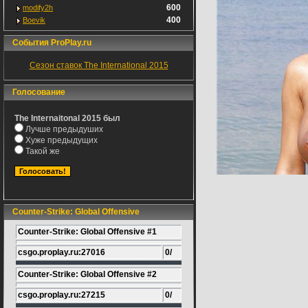
600
modify2h
400
Boevik
События ProPlay.ru
Сезон ставок The International 2015
Голосование
The Internaitonal 2015 был
Лучше предыдуших
Хуже предыдущих
Такой же
Counter-Strike: Global Offensive
Counter-Strike: Global Offensive #1
csgo.proplay.ru:27016
0/
Counter-Strike: Global Offensive #2
csgo.proplay.ru:27215
0/