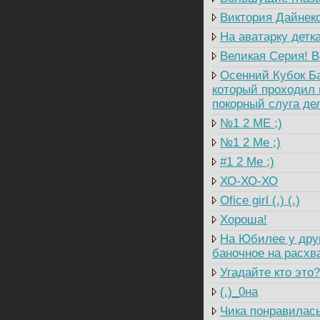
Виктория Дайнеко
На аватарку детка
Великая Серия! В
Осенний Кубок Бал
который проходил в
покорный слуга де
№1 2 ME ;)
№1 2 Me ;)
#1 2 Me ;)
ХО-ХО-ХО
Ofice girl (.) (.)
Хороша!
На Юбилее у друга
баночное на расхва
Угадайте кто это?
(.)_0на
Чика понравилас