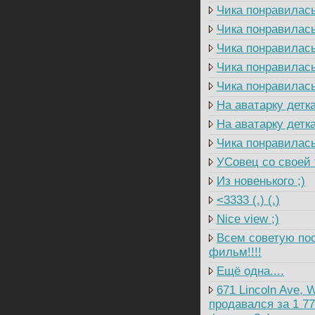
Чика понравилас
Чика понравилас
Чика понравилас
Чика понравилас
Чика понравилас
На аватарку детка
На аватарку детка
Чика понравилась
УСовец со своей 
Из новенького ;)
<3333 (.) (.)
Nice view ;)
Всем советую пос
фильм!!!!
Ещё одна....
671 Lincoln Ave, W
продавался за 1 77