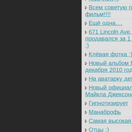
Всем советую п
фильм!!!!
Ещё одна....
671 Lincoln Ave,
продавался за 1
;)
Клёвая фотка ;
Новый альбом М
декабря 2010 года
На аватарку дет
Новый официал
Майкла Джексон
Гипнотизирует
Манаброфь
Самая высокая 
Отцы ;)