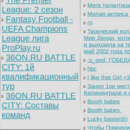
The Premier
Мега талантищ
League: 2 cезон
Милая актриса 
Fantasy Football -
rn
UEFA Champions
Творческий кол
League лига
Мир Денди, кото
и выходила на т
ProPlay.ru
май 2002 года п
36ON.RU BATTLE
:o_god: ГОБЕД
CITY: 1й
hbc
квалификационный
I like that Girl <3
тур
Занял 1ое место
Калининграде,я 
36ON.RU BATTLE
Booth babes
CITY: Составы
Booth babes.
команд
Lucky bastard))
Чтобы Помнили!!!