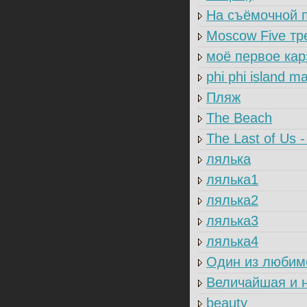
На съёмочной 
Moscow Five тр
моё первое карэ
phi phi island m
Пляж
The Beach
The Last of Us 
лялька
лялька1
лялька2
лялька3
лялька4
Один из люби
Величайшая и н
beauty