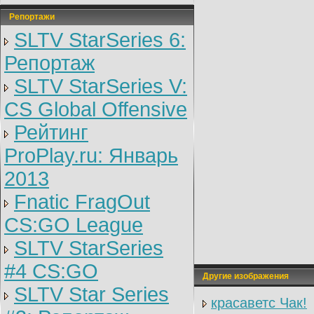
Репортажи
SLTV StarSeries 6:
Репортаж
SLTV StarSeries V:
CS Global Offensive
Рейтинг
ProPlay.ru: Январь
2013
Fnatic FragOut
CS:GO League
SLTV StarSeries
#4 CS:GO
Другие изображения
SLTV Star Series
красаветс Чак!