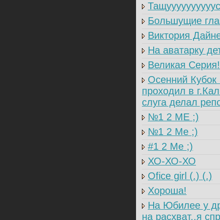
Тащуууууууууус
Большущие глаза
Виктория Дайне
На аватарку дет
Великая Серия!
Осенний Кубок Б
проходил в г.Кал
слуга делал репо
№1 2 ME ;)
№1 2 Me ;)
#1 2 Me ;)
ХО-ХО-ХО
Ofice girl (.) (.)
Хороша!
На Юбилее у др
на расхват..я спр