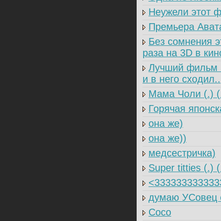
Неужели этот ф
Премьера Авата
Без сомнения э
раза на 3D в ки
Лучший фильм 2
и в него сходил..
Мама Чоли (.) (
Горячая японск
она же)
она же))
медсестричка)
Super titties (.) (
<333333333333
думаю УСовец о
Coco