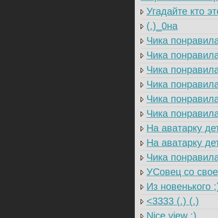
Угадайте кто эт
(.)_0на
Чика понравил
Чика понравил
Чика понравил
Чика понравила
Чика понравила
Чика понравила
На аватарку дет
На аватарку дет
Чика понравила
УСовец со свое
Из новенького ;
<3333 (.) (.)
Nice view ;)