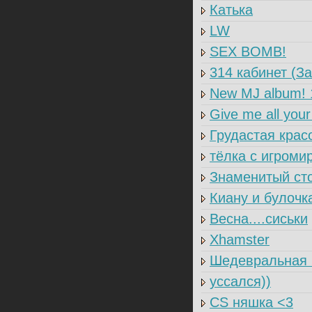
Катька
LW
SEX BOMB!
314 кабинет (З
New MJ album! 
Give me all you
Грудастая крас
тёлка с игроми
Знаменитый сто
Киану и булочк
Весна....сиськи
Xhamster
Шедевральная 
уссался))
CS няшка <3