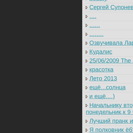
Сергей Супонев
....
......
........
Озвучивала Ла
Кудалис
25/06/2009 The 
красотка
Лето 2013
ещё...солнца
и ещё....)
Начальнику вто
понедельник,к 9
Лучший пранк и
Я полковник ёб