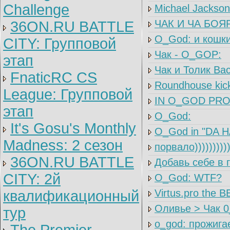
Challenge
Michael Jackson 
ЧАК И ЧА БОЯР
36ON.RU BATTLE
O_God: и кошки
CITY: Групповой
Чак - O_GOP:
этап
Чак и Толик Ва
FnaticRC CS
Roundhouse kick
League: Групповой
IN O_GOD PROP
этап
O_God:
It's Gosu's Monthly
O_God in "DA 
Madness: 2 сезон
порвало))))))))
36ON.RU BATTLE
Добавь себе в 
CITY: 2й
O_God: WTF?
Virtus.pro the 
квалификационный
Оливье > Чак 0
тур
o_god: прожига