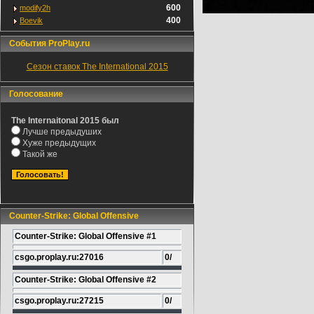
600
modify2h
400
Boevik
События ProPlay.ru
Сезон ставок The International 2015
Голосование
The Internaitonal 2015 был
Лучше предыдуших
Хуже предыдущих
Такой же
Counter-Strike: Global Offensive
Counter-Strike: Global Offensive #1
csgo.proplay.ru:27016
0/
Counter-Strike: Global Offensive #2
csgo.proplay.ru:27215
0/