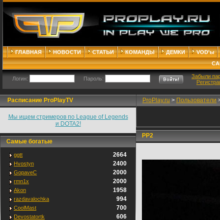
ГЛАВНАЯ
НОВОСТИ
СТАТЬИ
КОМАНДЫ
ДЕМКИ
VOD'ы
СА
Забыли па
Логин:
Пароль:
Регистра
Расписание ProPlayTV
ProPlay.ru
>
Пользователи
Мы ищем стримеров по League of Legends
и DOTA2!
PP2
Самые богатые
2664
ggtt
2400
Hvostyn
2000
GopaveC
2000
rmn1x
1958
Akon
994
razdavalochka
700
CoolMast
606
Devostatortk