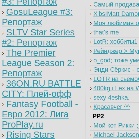
#3: Репортаж
Самый продава
GosuLeague #3:
X'bsIMatt Damo
Репортаж
Моя любимая о
SLTV Star Series
that's me
#2: Репортаж
LotR: хоббиты1
Рейнджер > Му
The Premier
о_god; тоже ум
League Season 2:
Энди Сёркис - 
Репортаж
LOTR на сьёмо
36ON.RU BATTLE
400kg i Lex на
CITY: Плей-офф
sexy 4eshka.
Fantasy Football -
Красавчег ^^
Евро 2012: Лига
PP2
ProPlay.ru
Мой кот Рикки ;
Rising Stars
Michael Jackson