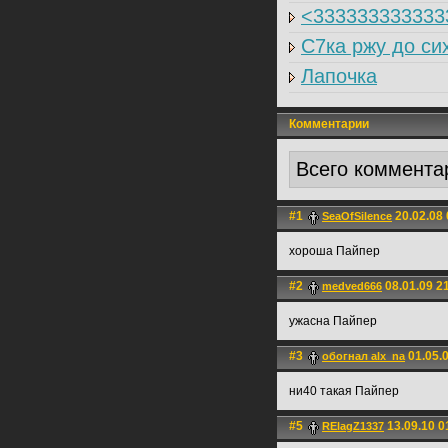
<333333333333
C7ка ржу до сих
Лапочка
Комментарии
Всего коммента
#1
20.02.08 
SeaOfSilence
хороша Пайпер
#2
08.01.09 2
medved666
ужасна Пайпер
#3
01.05.0
обогнал alx_na
ни40 такая Пайпер
#5
13.09.10 0
RElagZ1337