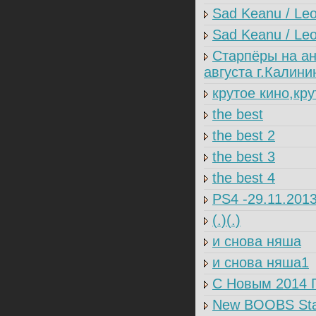
Sad Keanu / Leo
Sad Keanu / Leo 
Старпёры на а
августа г.Калини
крутое кино,кр
the best
the best 2
the best 3
the best 4
PS4 -29.11.2013
(.)(.)
и снова няша
и снова няша1
C Новым 2014 Г
New BOOBS Star