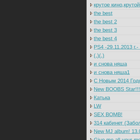
крутое кино,круто
the best
the best 2
the best 3
the best 4
PS4 -29.11.2013 г.
(.)(.)
и снова няша
и снова няша1
C Новым 2014 Годо
New BOOBS Star!!!
Катька
LW
SEX BOMB!
314 кабинет (Забо
New MJ album! 13.
Give me all your m