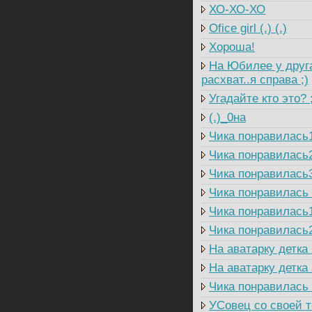
ХО-ХО-ХО
Ofice girl (.) (.)
Хороша!
На Юбилее у друга
расхват..я справа ;)
Угадайте кто это? 
(.)_0на
Чика понравилась
Чика понравилась
Чика понравилась
Чика понравилась
Чика понравилась
Чика понравилась
На аватарку детка 
На аватарку детка 
Чика понравилась
УСовец со своей т