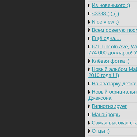
Из новенького ;)
<3333 (.) (.)
Nice view ;)
Всем советую посм
Ещё одна....
671 Lincoln Ave, W
774 000 долларов! У
Клёвая фотка ;)
Новый альбом Майк
2010 года!!!!)
На аватарку детка!!
Новый официальны
Джексона
Гипнотизирует
Манаброфь
Самая высокая ст
Отцы ;)