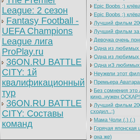
The Premier
Epic Boobs ;) клёва
League: 2 cезон
Epic Boobs ;) клёва
Fantasy Football -
Лучший фильм 2009
UEFA Champions
Лучший фильм за п
League лига
Девочка очень пон
Одна из любимых п
ProPlay.ru
Одна из любимых п
36ON.RU BATTLE
Одна иЗ любимых 
CITY: 1й
Неужели этот филь
квалификационный
Премьера Аватара 
Без сомнения это 
тур
кино..нужен ОСКАР!
36ON.RU BATTLE
Лучший фильм 2009
CITY: Составы
сходил..;)
Мама Чоли (.) (.)
команд
Горячая японская 
она же)