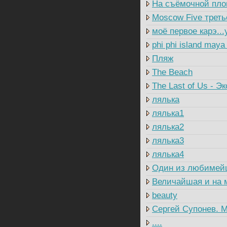
На съёмочной пл
Moscow Five треть
моё первое карэ...
phi phi island maya
Пляж
The Beach
The Last of Us - Э
лялька
лялька1
лялька2
лялька3
лялька4
Один из любимей
Величайшая и на 
beauty
Сергей Супонев. М
....