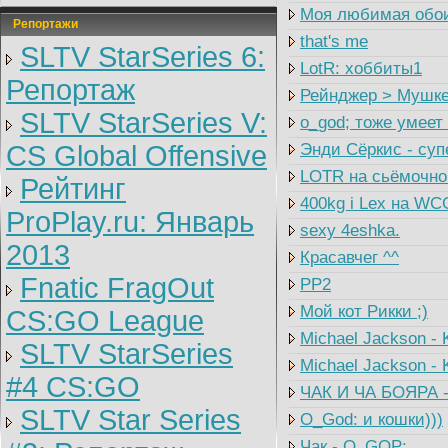
Моя любимая обо
Репортажи
that's me
SLTV StarSeries 6:
LotR: хоббиты1
Репортаж
Рейнджер > Мушке
SLTV StarSeries V:
о_god; тоже умеет
CS Global Offensive
Энди Сёркис - суп
LOTR на сьёмочно
Рейтинг
400kg i Lex на WC
ProPlay.ru: Январь
sexy 4eshka.
2013
Красавчег ^^
Fnatic FragOut
PP2
Мой кот Рикки ;)
CS:GO League
Michael Jackson -
SLTV StarSeries
Michael Jackson - 
#4 CS:GO
ЧАК И ЧА БОЯРА -
SLTV Star Series
O_God: и кошки)))
Чак - O_GOP: