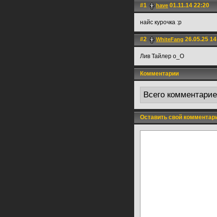
#1
01.11.14 22:20
have
найс курочка :р
#2
26.05.25 14
WhiteFаng
Лив Тайлер о_О
Комментарии
Всего комментари
Оставить свой комментар