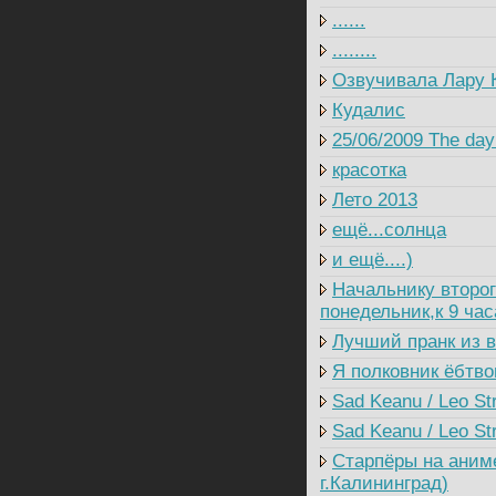
......
........
Озвучивала Лару 
Кудалис
25/06/2009 The day 
красотка
Лето 2013
ещё...солнца
и ещё....)
Начальнику второг
понедельник,к 9 ча
Лучший пранк из в
Я полковник ёбтво
Sad Keanu / Leo St
Sad Keanu / Leo Str
Старпёры на аним
г.Калининград)