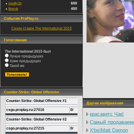
600
modify2h
400
Boevik
События ProPlay.ru
Сезон ставок The International 2015
Голосование
The Internaitonal 2015 был
Лучше предыдуших
Хуже предыдущих
Такой же
Counter-Strike: Global Offensive
Counter-Strike: Global Offensive #1
Другие изображения
csgo.proplay.ru:27016
0/
красаветс Чак!
Counter-Strike: Global Offensive #2
Самый продаваем
csgo.proplay.ru:27215
0/
X'bsIMatt Damon