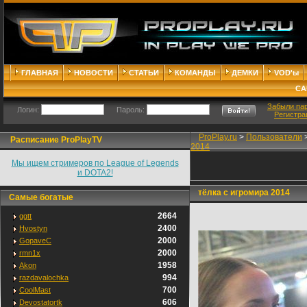
ГЛАВНАЯ
НОВОСТИ
СТАТЬИ
КОМАНДЫ
ДЕМКИ
VOD'ы
СА
Забыли па
Логин:
Пароль:
Регистра
ProPlay.ru
>
Пользователи
Расписание ProPlayTV
2014
Мы ищем стримеров по League of Legends
и DOTA2!
тёлка с игромира 2014
Самые богатые
2664
ggtt
2400
Hvostyn
2000
GopaveC
2000
rmn1x
1958
Akon
994
razdavalochka
700
CoolMast
606
Devostatortk