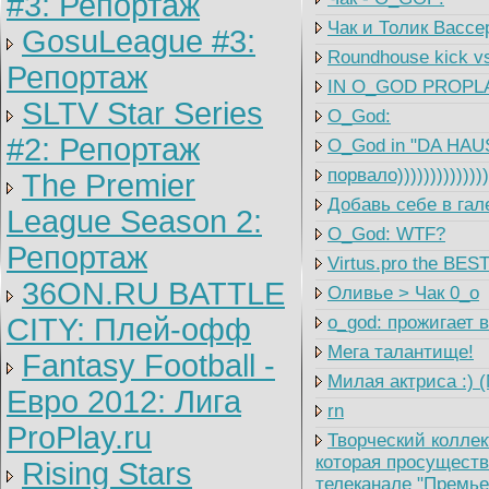
#3: Репортаж
Чак и Толик Вассе
GosuLeague #3:
Roundhouse kick vs
Репортаж
IN O_GOD PROPLA
SLTV Star Series
O_God:
#2: Репортаж
O_God in "DA HAU
порвало))))))))))))
The Premier
Добавь себе в гал
League Season 2:
O_God: WTF?
Репортаж
Virtus.pro the BES
36ON.RU BATTLE
Оливье > Чак 0_o
CITY: Плей-офф
o_god: прожигает 
Мега талантище!
Fantasy Football -
Милая актриса :) 
Евро 2012: Лига
rn
ProPlay.ru
Творческий коллек
которая просуществ
Rising Stars
телеканале "Премье