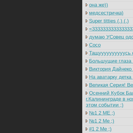
она же))
медсестричка)
Super titties (.) (.)
<333333333333333
думаю УСовец одо
Coco
Тащуууууууууусь о
Большущие глаза (,
Виктория Дайнеко 
На аватарку детка 
Великая Серия! Ве
Осенний Кубок Балт
г.Калининграде в но
этом событии ;)
№1 2 ME ;)
№1 2 Me ;)
#1 2 Me ;)