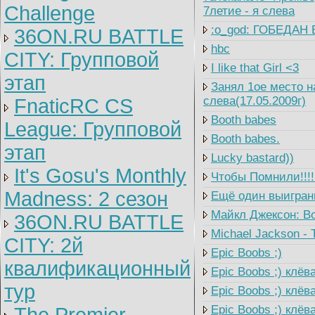
Challenge
7летие - я слева
:o_god: ГОБЕДАН 
36ON.RU BATTLE
hbc
CITY: Групповой
I like that Girl <3
этап
Занял 1ое место на
слева(17.05.2009г)
FnaticRC CS
Booth babes
League: Групповой
Booth babes.
этап
Lucky bastard))
It's Gosu's Monthly
Чтобы Помнили!!!! 
Madness: 2 сезон
Ещё один выигранны
Майкл Джексон: Во
36ON.RU BATTLE
Michael Jackson - Th
CITY: 2й
Epic Boobs ;)
квалификационный
Epic Boobs ;) клёв
тур
Epic Boobs ;) клёв
Epic Boobs ;) клёва