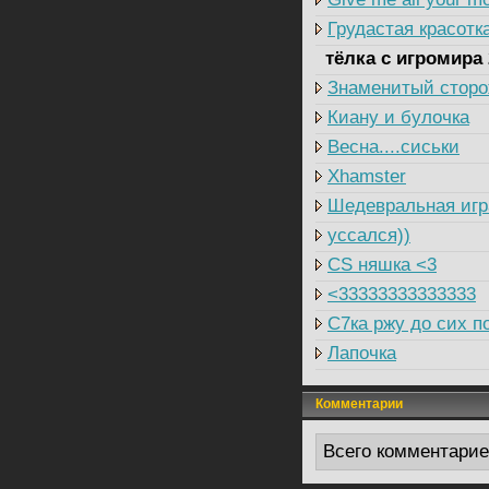
Грудастая красотк
тёлка с игромира 
Знаменитый сторож
Киану и булочка
Весна....сиськи
Xhamster
Шедевральная игр
уссался))
CS няшка <3
<33333333333333
C7ка ржу до сих п
Лапочка
Комментарии
Всего комментари