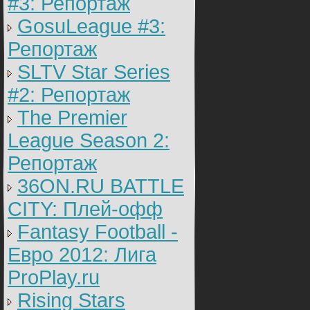
#3: Репортаж
GosuLeague #3:
Репортаж
SLTV Star Series
#2: Репортаж
The Premier
League Season 2:
Репортаж
36ON.RU BATTLE
CITY: Плей-офф
Fantasy Football -
Евро 2012: Лига
ProPlay.ru
Rising Stars