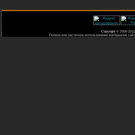
Copyright
© 2006-2011
Полное или частичное использование материалов сайт