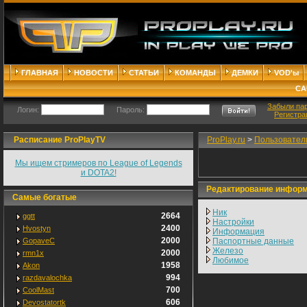
ГЛАВНАЯ
НОВОСТИ
СТАТЬИ
КОМАНДЫ
ДЕМКИ
VOD'ы
СА
Забыли па
Логин:
Пароль:
Регистра
Расписание ProPlayTV
ProPlay.ru
>
Пользовател
Мы ищем стримеров по League of Legends
и DOTA2!
Редактирование информ
Самые богатые
Ник
2664
ggtt
Настройки
2400
Hvostyn
Информация
2000
GopaveC
Паспортные данные
Железо
2000
rmn1x
Любимое
1958
Akon
994
razdavalochka
700
CoolMast
606
Devostatortk