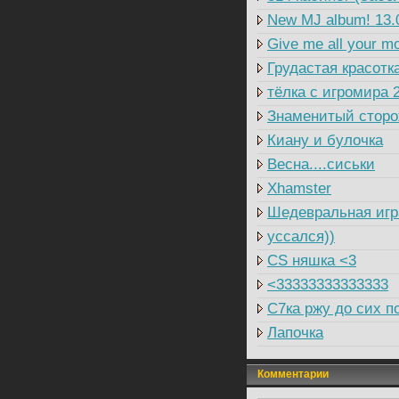
New MJ album! 13.
Give me all your m
Грудастая красотк
тёлка с игромира 
Знаменитый сторож
Киану и булочка
Весна....сиськи
Xhamster
Шедевральная игр
уссался))
CS няшка <3
<33333333333333
C7ка ржу до сих п
Лапочка
Комментарии