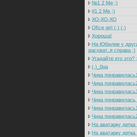
№1 2 Me ;)
#1 2 Me ;)
ХО-ХО-ХО
Ofice girl (.) (.)
Хороша!
На Юбилее у друга
расхват..я справа ;)
Угадайте кто это? 
(.)_0на
Чика понравилась
Чика понравилась
Чика понравилась
Чика понравилась
Чика понравилась
Чика понравилась
На аватарку детка 
На аватарку детка 