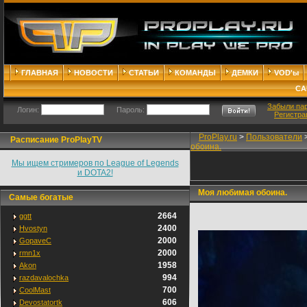
ГЛАВНАЯ
НОВОСТИ
СТАТЬИ
КОМАНДЫ
ДЕМКИ
VOD'ы
СА
Забыли па
Логин:
Пароль:
Регистра
ProPlay.ru
>
Пользователи
Расписание ProPlayTV
обоина.
Мы ищем стримеров по League of Legends
и DOTA2!
Моя любимая обоина.
Самые богатые
2664
ggtt
2400
Hvostyn
2000
GopaveC
2000
rmn1x
1958
Akon
994
razdavalochka
700
CoolMast
606
Devostatortk