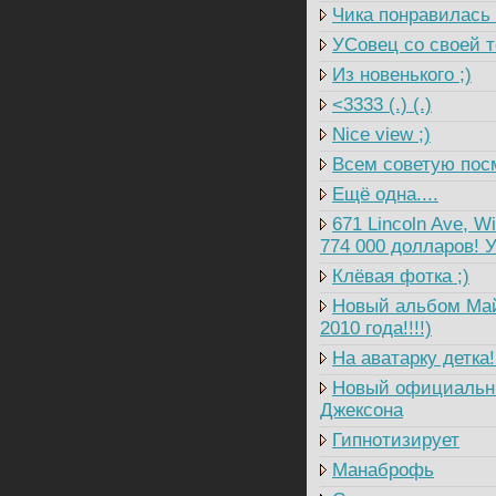
Чика понравилась
УСовец со своей т
Из новенького ;)
<3333 (.) (.)
Nice view ;)
Всем советую посм
Ещё одна....
671 Lincoln Ave, W
774 000 долларов! У
Клёвая фотка ;)
Новый альбом Майк
2010 года!!!!)
На аватарку детка!!
Новый официальны
Джексона
Гипнотизирует
Манаброфь