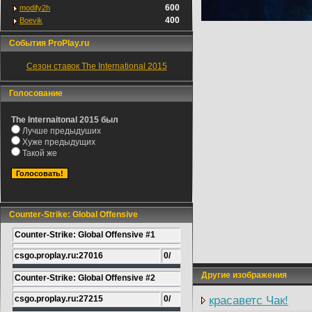
600
modify2h
400
Boevik
События ProPlay.ru
Сезон ставок The International 2015
Голосование
The Internaitonal 2015 был
Лучше предыдуших
Хуже предыдущих
Такой же
Counter-Strike: Global Offensive
Counter-Strike: Global Offensive #1
csgo.proplay.ru:27016
0/
Другие изображения
Counter-Strike: Global Offensive #2
csgo.proplay.ru:27215
0/
красаветс Чак!