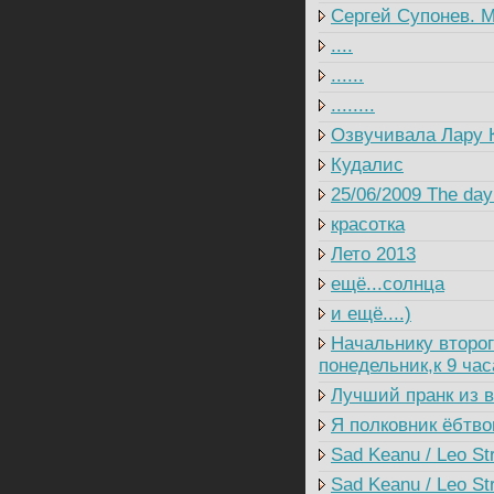
Сергей Супонев. М
....
......
........
Озвучивала Лару 
Кудалис
25/06/2009 The day 
красотка
Лето 2013
ещё...солнца
и ещё....)
Начальнику второг
понедельник,к 9 ча
Лучший пранк из в
Я полковник ёбтво
Sad Keanu / Leo St
Sad Keanu / Leo Str