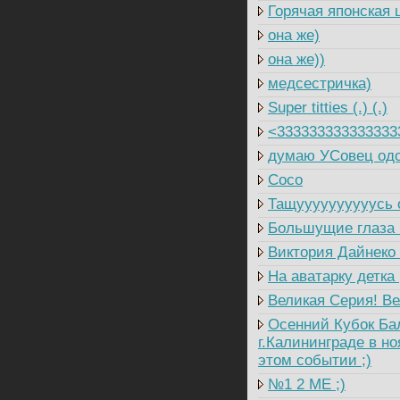
Горячая японская 
она же)
она же))
медсестричка)
Super titties (.) (.)
<333333333333333
думаю УСовец одо
Coco
Тащуууууууууусь о
Большущие глаза (,
Виктория Дайнеко 
На аватарку детка 
Великая Серия! Ве
Осенний Кубок Балт
г.Калининграде в но
этом событии ;)
№1 2 ME ;)