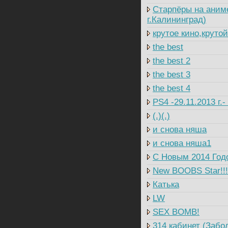
Старпёры на аним
г.Калининград)
крутое кино,круто
the best
the best 2
the best 3
the best 4
PS4 -29.11.2013 г.
(.)(.)
и снова няша
и снова няша1
C Новым 2014 Годо
New BOOBS Star!!!
Катька
LW
SEX BOMB!
314 кабинет (Забо