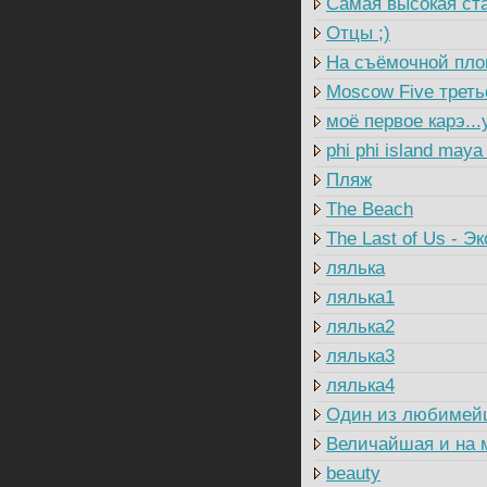
Самая высокая ст
Отцы ;)
На съёмочной пл
Moscow Five треть
моё первое карэ...
phi phi island maya
Пляж
The Beach
The Last of Us - Э
лялька
лялька1
лялька2
лялька3
лялька4
Один из любимей
Величайшая и на 
beauty