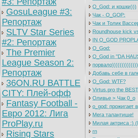
#3: Репортаж
O_God: и кошки)))
GosuLeague #3:
Чак - O_GOP:
Репортаж
Чак и Толик Вассе
SLTV Star Series
Roundhouse kick vs
IN O_GOD PROPLA
#2: Репортаж
O_God:
The Premier
O_God in "DA HAU
League Season 2:
порвало))))))))))))
Репортаж
Добавь себе в гал
36ON.RU BATTLE
O_God: WTF?
Virtus.pro the BES
CITY: Плей-офф
Оливье > Чак 0_o
Fantasy Football -
o_god: прожигает 
Евро 2012: Лига
Мега талантище!
ProPlay.ru
Милая актриса :) 
rn
Rising Stars