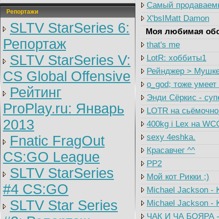
Самый продаваем
Репортажи
X'bsIMatt Damon
SLTV StarSeries 6:
Моя любимая обо
Репортаж
that's me
SLTV StarSeries V:
LotR: хоббиты1
Рейнджер > Мушке
CS Global Offensive
о_god; тоже умеет
Рейтинг
Энди Сёркис - суп
ProPlay.ru: Январь
LOTR на сьёмочно
2013
400kg i Lex на WC
sexy 4eshka.
Fnatic FragOut
Красавчег ^^
CS:GO League
PP2
SLTV StarSeries
Мой кот Рикки ;)
#4 CS:GO
Michael Jackson -
SLTV Star Series
Michael Jackson - 
ЧАК И ЧА БОЯРА -