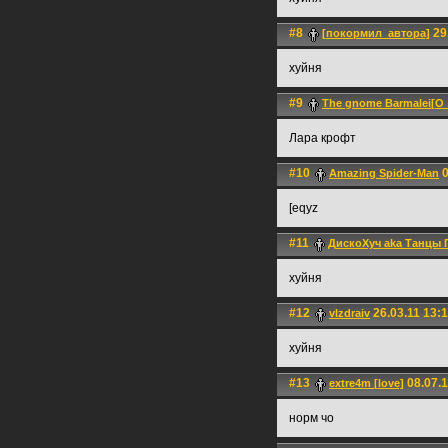
#8
29
[покормил_автора]
хуйня
#9
The gnome Barmalei[O
Лара крофт
#10
0
Amazing Spider-Man
[eqyz
#11
ДискоХуч aka Танцы 
хуйня
#12
26.03.11 13:
vlzdraiv
хуйня
#13
08.07.1
extre4m [love]
норм чо