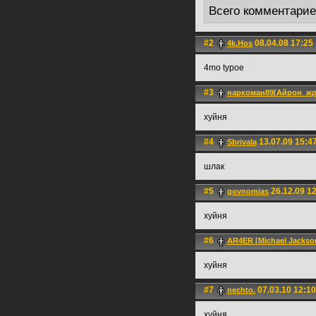
Всего комментари
#2
08.04.08 17:25
4k.Hos
4mo typoe
#3
наркоман89[Айрон_жр
хуйня
#4
13.07.09 15:4
Sbrivala
шлак
#5
26.12.09 1
govnomias
хуйня
#6
AR4ER [Michael Jackson
хуйня
#7
07.03.10 12:10
nechto.
хуйня