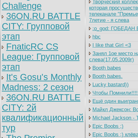
Творческий коллек
Challenge
которая просуществ
36ON.RU BATTLE
телеканале "Премье
7летие - я слева
CITY: Групповой
:o_god: ГОБЕДАН 
этап
hbc
FnaticRC CS
I like that Girl <3
Занял 1ое место на
League: Групповой
слева(17.05.2009г)
этап
Booth babes
It's Gosu's Monthly
Booth babes.
Lucky bastard))
Madness: 2 сезон
Чтобы Помнили!!!! 
36ON.RU BATTLE
Ещё один выигранны
CITY: 2й
Майкл Джексон: Во
квалификационный
Michael Jackson - Th
тур
Epic Boobs ;)
Epic Boobs ;) клёв