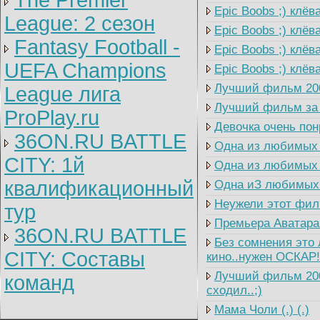
The Premier
Epic Boobs ;) клёв
League: 2 cезон
Epic Boobs ;) клёва
Fantasy Football -
Epic Boobs ;) клёва
UEFA Champions
Epic Boobs ;) клёва
Лучший фильм 2009
League лига
Лучший фильм за п
ProPlay.ru
Девочка очень пон
36ON.RU BATTLE
Одна из любимых п
CITY: 1й
Одна из любимых п
квалификационный
Одна иЗ любимых 
Неужели этот филь
тур
Премьера Аватара 
36ON.RU BATTLE
Без сомнения это 
CITY: Составы
кино..нужен ОСКАР!
Лучший фильм 2009
команд
сходил..;)
Мама Чоли (.) (.)