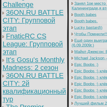
Challenge
Занял 1ое место н
Калининграде,я вт
36ON.RU BATTLE
Booth babes
CITY: Групповой
Booth babes.
этап
Lucky bastard))
Чтобы Помнили!!!!
FnaticRC CS
Ещё один выигран
League: Групповой
(6.09.2009г.)
этап
Майкл Джексон: 
It's Gosu's Monthly
Michael Jackson - 
Epic Boobs ;)
Madness: 2 сезон
Epic Boobs ;) клё
36ON.RU BATTLE
Epic Boobs ;) клё
CITY: 2й
Epic Boobs ;) клё
квалификационный
Epic Boobs ;) клё
Epic Boobs ;) клёв
тур
Лучший фильм 200