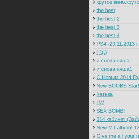
крутое кино,крут
the best
the best 2
the best 3
the best 4
PS4 -29.11.2013 г
(.)(.)
и снова няша
и снова няша1
C Новым 2014 Год
New BOOBS Star!!
Катька
LW
SEX BOMB!
314 кабинет (За
New MJ album! 13
Give me all your 