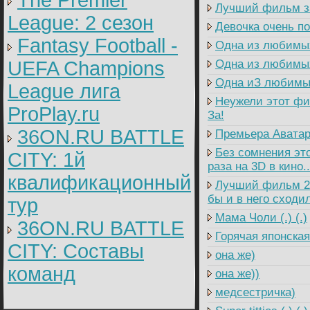
The Premier
Лучший фильм за
League: 2 cезон
Девочка очень по
Fantasy Football -
Одна из любимых
UEFA Champions
Одна из любимых 
Одна иЗ любимых
League лига
Неужели этот фи
ProPlay.ru
За!
36ON.RU BATTLE
Премьера Аватара
Без сомнения это
CITY: 1й
раза на 3D в кино
квалификационный
Лучший фильм 200
бы и в него сходил
тур
Мама Чоли (.) (.)
36ON.RU BATTLE
Горячая японская
CITY: Составы
она же)
команд
она же))
медсестричка)