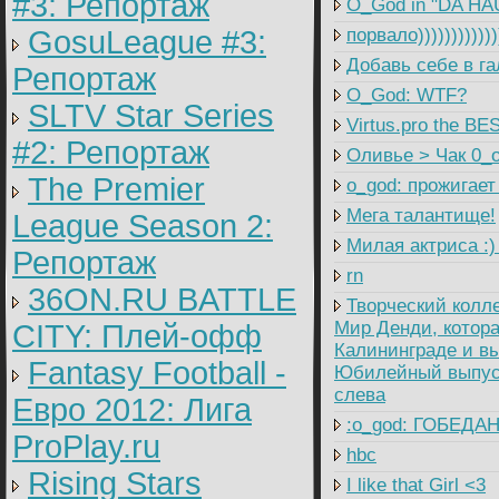
#3: Репортаж
O_God in "DA HA
GosuLeague #3:
порвало))))))))))
Добавь себе в га
Репортаж
O_God: WTF?
SLTV Star Series
Virtus.pro the B
#2: Репортаж
Оливье > Чак 0_
The Premier
o_god: прожигает
Мега талантище!
League Season 2:
Милая актриса :)
Репортаж
rn
36ON.RU BATTLE
Творческий колл
Мир Денди, котора
CITY: Плей-офф
Калининграде и вы
Fantasy Football -
Юбилейный выпуск
слева
Евро 2012: Лига
:o_god: ГОБЕДАН
ProPlay.ru
hbc
Rising Stars
I like that Girl <3