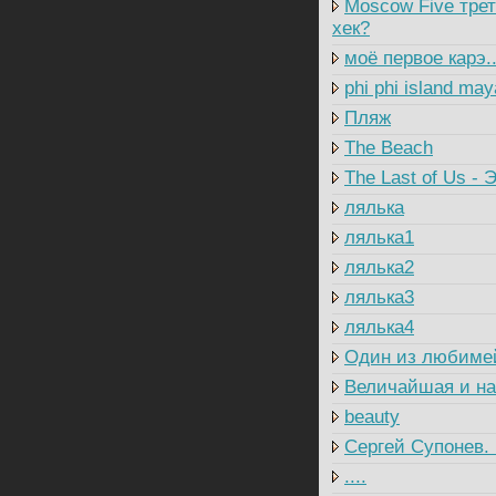
Moscow Five трет
хек?
моё первое карэ.
phi phi island ma
Пляж
The Beach
The Last of Us - 
лялька
лялька1
лялька2
лялька3
лялька4
Один из любим
Величайшая и на
beauty
Сергей Супонев. 
....