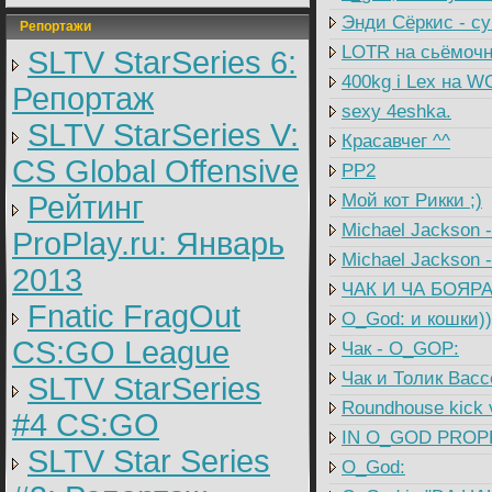
Энди Сёркис - су
Репортажи
LOTR на сьёмоч
SLTV StarSeries 6:
400kg i Lex на 
Репортаж
sexy 4eshka.
SLTV StarSeries V:
Красавчег ^^
CS Global Offensive
PP2
Рейтинг
Мой кот Рикки ;)
Michael Jackson 
ProPlay.ru: Январь
Michael Jackson -
2013
ЧАК И ЧА БОЯРА 
Fnatic FragOut
O_God: и кошки))
CS:GO League
Чак - O_GOP:
Чак и Толик Васс
SLTV StarSeries
Roundhouse kick 
#4 CS:GO
IN O_GOD PROPL
SLTV Star Series
O_God: