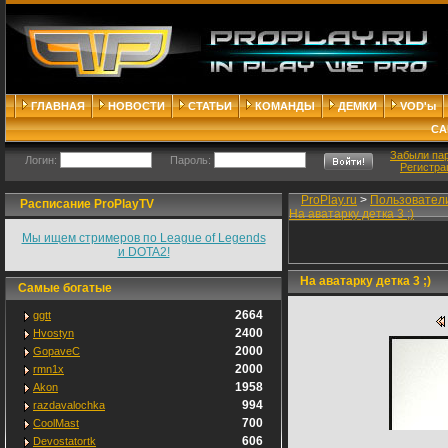
ГЛАВНАЯ
НОВОСТИ
СТАТЬИ
КОМАНДЫ
ДЕМКИ
VOD'ы
СА
Забыли па
Логин:
Пароль:
Регистра
ProPlay.ru
>
Пользовател
Расписание ProPlayTV
На аватарку детка 3 ;)
Мы ищем стримеров по League of Legends
и DOTA2!
На аватарку детка 3 ;)
Самые богатые
2664
ggtt
2400
Hvostyn
2000
GopaveC
2000
rmn1x
1958
Akon
994
razdavalochka
700
CoolMast
606
Devostatortk