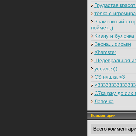
Грудастая красот
тёлка с игромира
Знаменитый стор
поймёт ;)
Киану и булочка
Весна....сиськи
Xhamster
Шедевральная иг
уссался))
CS няшка <3
<33333333333333
C7ка ржу до сих 
Лапочка
Комментарии
Всего комментар