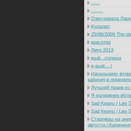
......
........
Озвучивала Лару
Кудалис
25/06/2009 The da
красотка
Лето 2013
ещё...солнца
и ещё....)
Начальнику втор
кабинет,в понедель
Лучший пранк из
Я полковник ёбтв
Sad Keanu / Leo S
Sad Keanu / Leo St
Старпёры на ани
августа г.Калининг