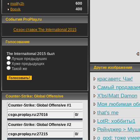
600
modify2h
400
Boevik
События ProPlay.ru
Сезон ставок The International 2015
Голосование
The Internaitonal 2015 был
Лучше предыдуших
Хуже предыдущих
Другие изображения
Такой же
красаветс Чак!
Самый продавае
X'bsIMatt Damon
Counter-Strike: Global Offensive
Моя любимая об
Counter-Strike: Global Offensive #1
that's me
csgo.proplay.ru:27016
0/
LotR: хоббиты1
Counter-Strike: Global Offensive #2
Рейнджер > Мушк
csgo.proplay.ru:27215
0/
о_god; тоже умее