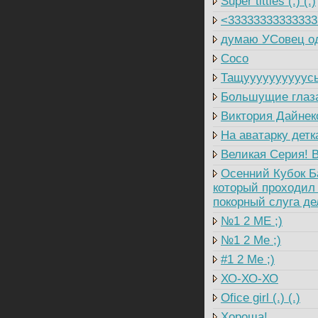
Super titties (.) (.)
<33333333333333
думаю УСовец од
Coco
Тащуууууууууусь
Большущие глаза 
Виктория Дайнеко
На аватарку детка
Великая Серия! В
Осенний Кубок Ба
который проходил 
покорный слуга де
№1 2 ME ;)
№1 2 Me ;)
#1 2 Me ;)
ХО-ХО-ХО
Ofice girl (.) (.)
Хороша!