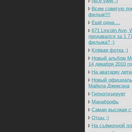
Nice view ;)
Всем советую по
фильм!!!!
Ещё одна....
671 Lincoln Ave, 
продавался за 1 7
фильма? ;)
Клёвая фотка ;)
Новый альбом Ма
14 декабря 2010 год
На аватарку детка
Новый официальн
Майкла Джексона
Гипнотизирует
Манаброфь
Самая высокая с
Отцы ;)
На съёмочной п