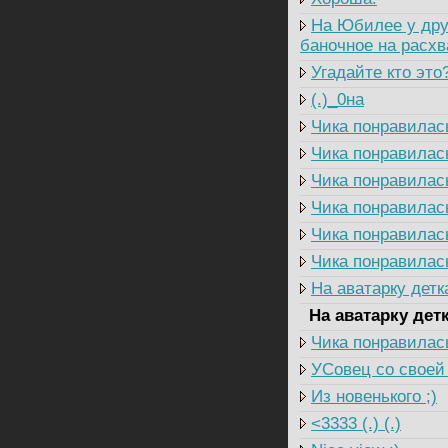
На Юбилее у друг
баночное на расхва
Угадайте кто это?
(.)_0на
Чика понравилас
Чика понравилас
Чика понравилас
Чика понравилас
Чика понравилас
Чика понравилас
На аватарку детка
На аватарку детк
Чика понравилас
УСовец со своей 
Из новенького ;)
<3333 (.) (.)