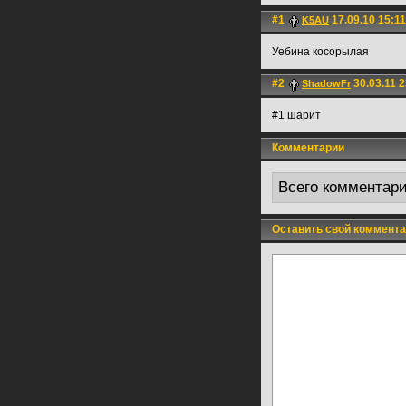
#1
17.09.10 15:11
K5AU
Уебина косорылая
#2
30.03.11 2
ShadowFr
#1 шарит
Комментарии
Всего комментар
Оставить свой коммента