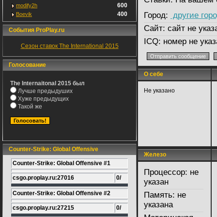
600
modify2h
400
Город:
другие гор
Boevik
Сайт:
сайт не указ
События ProPlay.ru
ICQ:
номер не указ
Сезон ставок The International 2015
Голосование
О себе
Д
The Internaitonal 2015 был
Не указано
Лучше предыдуших
Хуже предыдущих
Такой же
Counter-Strike: Global Offensive
Железо
Л
Counter-Strike: Global Offensive #1
Процессор:
не
csgo.proplay.ru:27016
0/
указан
Counter-Strike: Global Offensive #2
Память:
не
указана
csgo.proplay.ru:27215
0/