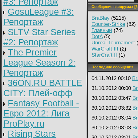
#3: Репортаж
Сообщения в форумах [5
GosuLeague #3:
BraBlay
(5215)
Репортаж
Counter-Strike
(82)
SLTV Star Series
Главный
(74)
DotA
(5)
#2: Репортаж
Unreal Tournament
(
WarCraft III
(2)
The Premier
StarCraft II
(1)
League Season 2:
Последние сообщения
Репортаж
04.11.2012 00:10
Br
36ON.RU BATTLE
31.10.2012 00:00
Br
CITY: Плей-офф
30.10.2012 03:47
Br
Fantasy Football -
30.10.2012 03:32
Br
Евро 2012: Лига
30.10.2012 03:04
Br
ProPlay.ru
30.10.2012 03:03
Br
Rising Stars
30.10.2012 03:01
Br