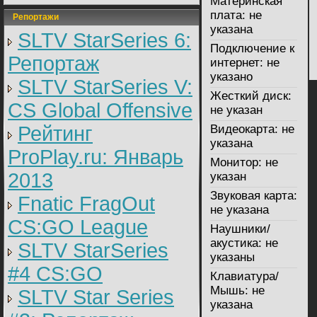
Материнская
плата:
не
Репортажи
указана
SLTV StarSeries 6:
Подключение к
Репортаж
интернет:
не
указано
SLTV StarSeries V:
Жесткий диск:
CS Global Offensive
не указан
Рейтинг
Видеокарта:
не
указана
ProPlay.ru: Январь
Монитор:
не
2013
указан
Звуковая карта:
Fnatic FragOut
не указана
CS:GO League
Наушники/
акустика:
не
SLTV StarSeries
указаны
#4 CS:GO
Клавиатура/
Мышь:
не
SLTV Star Series
указана