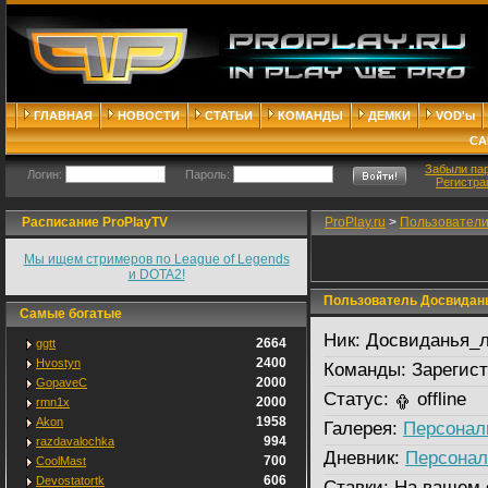
ГЛАВНАЯ
НОВОСТИ
СТАТЬИ
КОМАНДЫ
ДЕМКИ
VOD'ы
СА
Забыли па
Логин:
Пароль:
Регистра
Расписание ProPlayTV
ProPlay.ru
>
Пользовател
Мы ищем стримеров по League of Legends
и DOTA2!
Пользователь Досвидан
Самые богатые
Ник:
Досвиданья_
2664
ggtt
2400
Hvostyn
Команды:
Зарегист
2000
GopaveC
Статус:
offline
2000
rmn1x
1958
Akon
Галерея:
Персонал
994
razdavalochka
Дневник:
Персонал
700
CoolMast
606
Devostatortk
Ставки:
На вашем 