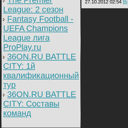
The Premier
27.10.2012 02:54
Br
League: 2 cезон
Fantasy Football -
UEFA Champions
League лига
ProPlay.ru
36ON.RU BATTLE
CITY: 1й
квалификационный
тур
36ON.RU BATTLE
CITY: Составы
команд