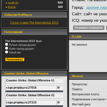
600
modify2h
400
Город:
другие гор
Boevik
Сайт:
сайт не указ
События ProPlay.ru
ICQ:
номер не ука
Сезон ставок The International 2015
Голосование
О себе
The Internaitonal 2015 был
Не указано
Лучше предыдуших
Хуже предыдущих
Такой же
Counter-Strike: Global Offensive
Железо
Counter-Strike: Global Offensive #1
Процессор:
csgo.proplay.ru:27016
0/
Память:
Материнская плата:
Counter-Strike: Global Offensive #2
Подключение к интернет:
csgo.proplay.ru:27215
0/
Жесткий диск: