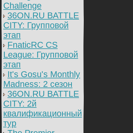
Challenge
36ON.RU BATTLE
CITY: Групповой
этап
FnaticRC CS
League: Групповой
этап
It's Gosu's Monthly
Madness: 2 сезон
36ON.RU BATTLE
CITY: 2й
квалификационный
тур