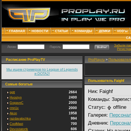
ГЛАВНАЯ
НОВОСТИ
СТАТЬИ
КОМАНДЫ
ДЕМКИ
VOD'ы
СА
Забыли па
Логин:
Пароль:
Регистра
Расписание ProPlayTV
ProPlay.ru
>
Пользовател
Мы ищем стримеров по League of Legends
и DOTA2!
Пользователь Faighf
Самые богатые
Ник:
Faighf
2664
ggtt
2400
Hvostyn
Команды:
Зарегис
2000
GopaveC
Статус:
offline
2000
rmn1x
1958
Akon
Галерея:
Персонал
994
razdavalochka
Дневник:
Персона
700
CoolMast
606
Devostatortk
Ставки:
На вашем