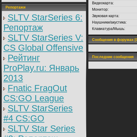
Видеокарта:
Репортажи
Монитор:
SLTV StarSeries 6:
Звуковая карта:
Наушники/акустика:
Репортаж
Клавиатура/Мышь:
SLTV StarSeries V:
Сообщения в форумах [0
CS Global Offensive
Рейтинг
Последние сообщения
ProPlay.ru: Январь
2013
Fnatic FragOut
CS:GO League
SLTV StarSeries
#4 CS:GO
SLTV Star Series