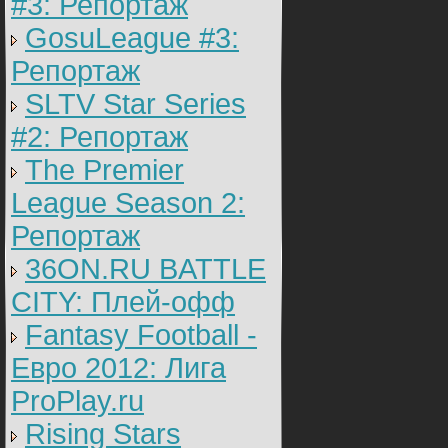
#3: Репортаж
GosuLeague #3:
Репортаж
SLTV Star Series
#2: Репортаж
The Premier
League Season 2:
Репортаж
36ON.RU BATTLE
CITY: Плей-офф
Fantasy Football -
Евро 2012: Лига
ProPlay.ru
Rising Stars