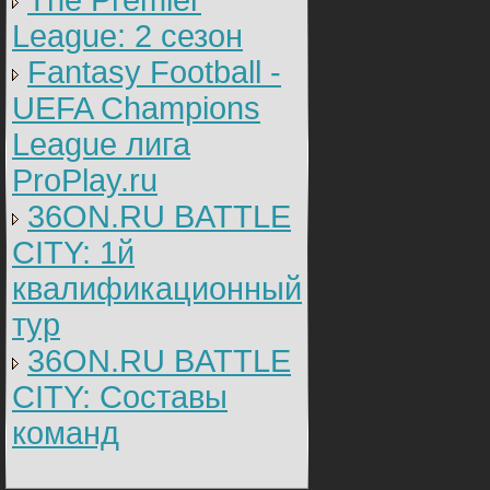
The Premier
League: 2 cезон
Fantasy Football -
UEFA Champions
League лига
ProPlay.ru
36ON.RU BATTLE
CITY: 1й
квалификационный
тур
36ON.RU BATTLE
CITY: Составы
команд