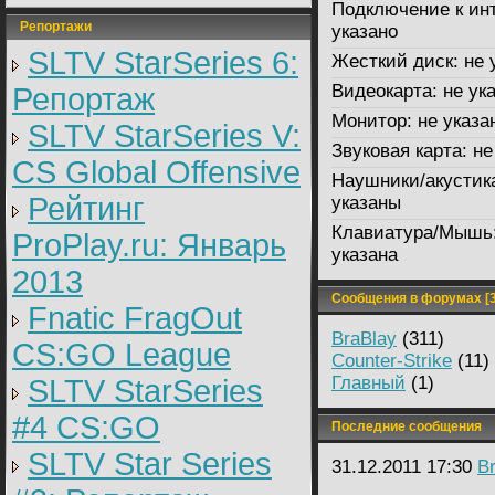
Подключение к инт
Репортажи
указано
SLTV StarSeries 6:
Жесткий диск:
не 
Видеокарта:
не ук
Репортаж
Монитор:
не указа
SLTV StarSeries V:
Звуковая карта:
не
CS Global Offensive
Наушники/акустик
Рейтинг
указаны
Клавиатура/Мышь
ProPlay.ru: Январь
указана
2013
Сообщения в форумах [3
Fnatic FragOut
BraBlay
(311)
CS:GO League
Counter-Strike
(11)
Главный
(1)
SLTV StarSeries
#4 CS:GO
Последние сообщения
SLTV Star Series
31.12.2011 17:30
B