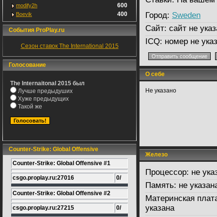
600
modify2h
400
Город:
Sweden
Boevik
Сайт:
сайт не указ
События ProPlay.ru
ICQ:
номер не ука
Сезон ставок The International 2015
Голосование
О себе
The Internaitonal 2015 был
Не указано
Лучше предыдуших
Хуже предыдущих
Такой же
Counter-Strike: Global Offensive
Железо
Counter-Strike: Global Offensive #1
Процессор:
не ука
csgo.proplay.ru:27016
0/
Память:
не указан
Counter-Strike: Global Offensive #2
Материнская плат
указана
csgo.proplay.ru:27215
0/