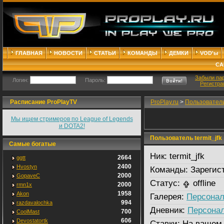
ГЛАВНАЯ
НОВОСТИ
СТАТЬИ
КОМАНДЫ
ДЕМКИ
VOD'ы
СА
Забыли па
Логин:
Пароль:
Регистра
Расписание ProPlayTV
ProPlay.ru
>
Пользовател
Мы ищем стримеров по League of Legends
и DOTA2!
Пользователь termit_jfk
Самые богатые
Ник:
termit_jfk
2664
ggtt
2400
Hvostyn
Команды:
Зарегис
2000
GopaveC
Статус:
offline
2000
rmn1x
1958
Akon
Галерея:
Персонал
994
razdavalochka
Дневник:
Персона
700
CoolMast
606
Devostatortk
Ставки:
На вашем