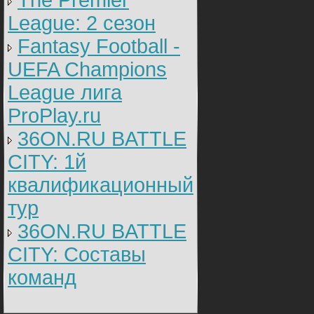
The Premier
League: 2 cезон
Fantasy Football -
UEFA Champions
League лига
ProPlay.ru
36ON.RU BATTLE
CITY: 1й
квалификационный
тур
36ON.RU BATTLE
CITY: Составы
команд