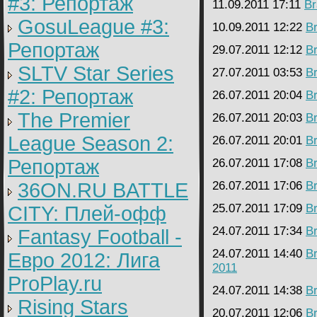
#3: Репортаж
11.09.2011 17:11
Br
GosuLeague #3:
10.09.2011 12:22
B
Репортаж
29.07.2011 12:12
B
SLTV Star Series
27.07.2011 03:53
B
#2: Репортаж
26.07.2011 20:04
B
The Premier
26.07.2011 20:03
B
League Season 2:
26.07.2011 20:01
B
Репортаж
26.07.2011 17:08
B
36ON.RU BATTLE
26.07.2011 17:06
B
25.07.2011 17:09
B
CITY: Плей-офф
24.07.2011 17:34
B
Fantasy Football -
24.07.2011 14:40
B
Евро 2012: Лига
2011
ProPlay.ru
24.07.2011 14:38
B
Rising Stars
20.07.2011 12:06
B