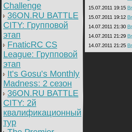
Challenge
15.07.2011 19:15
B
36ON.RU BATTLE
15.07.2011 19:12
B
CITY: Групповой
14.07.2011 21:30
B
этап
14.07.2011 21:29
B
FnaticRC CS
14.07.2011 21:25
B
League: Групповой
этап
It's Gosu's Monthly
Madness: 2 сезон
36ON.RU BATTLE
CITY: 2й
квалификационный
тур