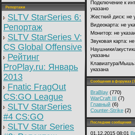
Подключение к инт
Репортажи
указано
SLTV StarSeries 6:
Жесткий диск:
не 
Видеокарта:
не ук
Репортаж
Монитор:
не указа
SLTV StarSeries V:
Звуковая карта:
не
CS Global Offensive
Наушники/акустик
Рейтинг
указаны
Клавиатура/Мышь
ProPlay.ru: Январь
указана
2013
Сообщения в форумах [7
Fnatic FragOut
BraBlay
(770)
CS:GO League
WarCraft III
(7)
Главный
(6)
SLTV StarSeries
Counter-Strike
(2)
#4 CS:GO
Последние сообщения
SLTV Star Series
01.12.2015 08:01
B