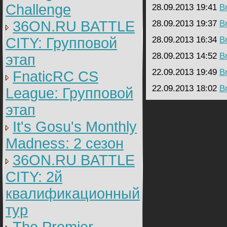
Challenge
28.09.2013 19:41
B
36ON.RU BATTLE
28.09.2013 19:37
B
CITY: Групповой
28.09.2013 16:34
B
28.09.2013 14:52
B
этап
22.09.2013 19:49
B
FnaticRC CS
22.09.2013 18:02
B
League: Групповой
этап
It's Gosu's Monthly
Madness: 2 сезон
36ON.RU BATTLE
CITY: 2й
квалификационный
тур