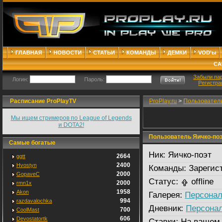
ГЛАВНАЯ
НОВОСТИ
СТАТЬИ
КОМАНДЫ
ДЕМКИ
VOD'ы
СА
Забыли па
Логин:
Пароль:
Регистра
Расписание ProPlayTV
ProPlay.ru
>
Пользовател
Мы ищем стримеров по League of Legends
и DOTA2!
Пользователь Яичко-по
Самые богатые
Ник:
Яичко-поэт
2664
ggtt
2400
Hvostyn
Команды:
Зарегис
2000
GopaveC
Статус:
offline
2000
rmn1x
1958
Akon
Галерея:
Персонал
994
razdavalochka
Дневник:
Персона
700
CoolMast
606
Devostatortk
Ставки:
На вашем