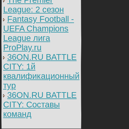
The Premier
League: 2 cезон
Fantasy Football -
UEFA Champions
League лига
ProPlay.ru
36ON.RU BATTLE
CITY: 1й
квалификационный
тур
36ON.RU BATTLE
CITY: Составы
команд