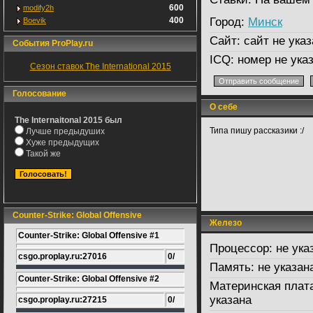
600
modify2h
400
Город:
Минск
Boevik
Сайт:
сайт не указ
События ProPlay.ru
ICQ:
номер не ука
Сезон ставок The International 2015
Голосование
О себе
The Internaitonal 2015 был
Типа пишу рассказики :/
Лучше предыдуших
Хуже предыдущих
Такой же
Counter-Strike: Global Offensive
Железо
Counter-Strike: Global Offensive #1
Процессор:
не ука
csgo.proplay.ru:27016
0/
Память:
не указан
Counter-Strike: Global Offensive #2
Материнская плат
указана
csgo.proplay.ru:27215
0/