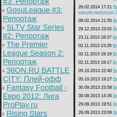
#3: Репортаж
26.02.2014 17:21
B
GosuLeague #3:
заходи,ньюскулл 
Репортаж
08.02.2014 21:55
B
SLTV Star Series
29.12.2013 23:02
B
#2: Репортаж
23.11.2013 18:37
B
The Premier
02.11.2013 23:26
B
League Season 2:
02.11.2013 19:19
B
Репортаж
02.11.2013 19:17
B
36ON.RU BATTLE
05.10.2013 22:40
B
CITY: Плей-офф
05.10.2013 19:27
B
Fantasy Football -
30.09.2013 23:58
B
Евро 2012: Лига
30.09.2013 14:35
B
ProPlay.ru
29.09.2013 19:51
B
Rising Stars
28.09.2013 23:09
B