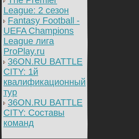
The Premier
League: 2 cезон
Fantasy Football -
UEFA Champions
League лига
ProPlay.ru
36ON.RU BATTLE
CITY: 1й
квалификационный
тур
36ON.RU BATTLE
CITY: Составы
команд