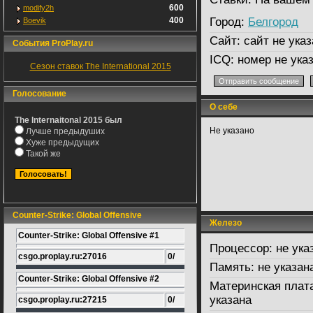
600
modify2h
400
Город:
Белгород
Boevik
Сайт:
сайт не указ
События ProPlay.ru
ICQ:
номер не ука
Сезон ставок The International 2015
Голосование
О себе
The Internaitonal 2015 был
Не указано
Лучше предыдуших
Хуже предыдущих
Такой же
Counter-Strike: Global Offensive
Железо
Counter-Strike: Global Offensive #1
Процессор:
не ука
csgo.proplay.ru:27016
0/
Память:
не указан
Counter-Strike: Global Offensive #2
Материнская плат
указана
csgo.proplay.ru:27215
0/