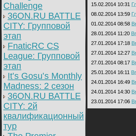
Challenge
15.02.2014 10:31
Г
36ON.RU BATTLE
08.02.2014 13:59
Г
CITY: Групповой
01.02.2014 08:58
B
28.01.2014 11:20
B
этап
27.01.2014 17:18
B
FnaticRC CS
27.01.2014 12:27
B
League: Групповой
27.01.2014 08:17
B
этап
25.01.2014 16:11
B
It's Gosu's Monthly
24.01.2014 16:49
B
Madness: 2 сезон
24.01.2014 14:30
B
36ON.RU BATTLE
23.01.2014 17:06
B
CITY: 2й
квалификационный
тур