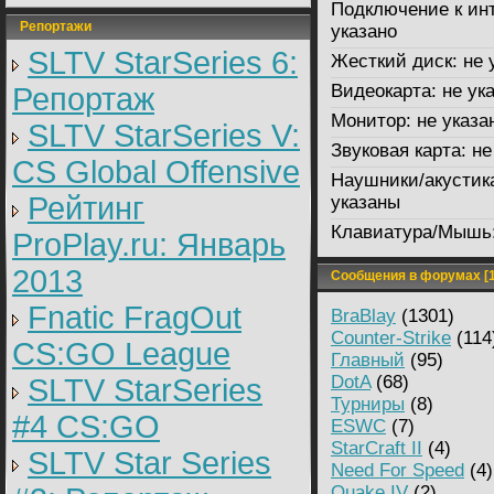
Подключение к инт
Репортажи
указано
SLTV StarSeries 6:
Жесткий диск:
не 
Видеокарта:
не ук
Репортаж
Монитор:
не указа
SLTV StarSeries V:
Звуковая карта:
не
CS Global Offensive
Наушники/акустик
Рейтинг
указаны
Клавиатура/Мышь
ProPlay.ru: Январь
2013
Сообщения в форумах [1
Fnatic FragOut
BraBlay
(1301)
Counter-Strike
(114
CS:GO League
Главный
(95)
DotA
(68)
SLTV StarSeries
Турниры
(8)
#4 CS:GO
ESWC
(7)
StarCraft II
(4)
SLTV Star Series
Need For Speed
(4)
Quake IV
(2)