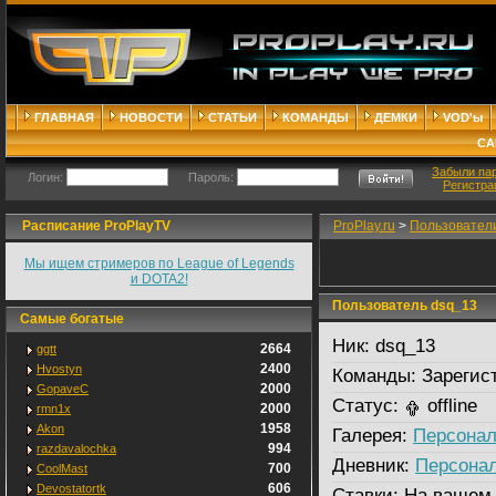
ГЛАВНАЯ
НОВОСТИ
СТАТЬИ
КОМАНДЫ
ДЕМКИ
VOD'ы
СА
Забыли па
Логин:
Пароль:
Регистра
Расписание ProPlayTV
ProPlay.ru
>
Пользовател
Мы ищем стримеров по League of Legends
и DOTA2!
Пользователь dsq_13
Самые богатые
Ник:
dsq_13
2664
ggtt
2400
Hvostyn
Команды:
Зарегис
2000
GopaveC
Статус:
offline
2000
rmn1x
1958
Akon
Галерея:
Персонал
994
razdavalochka
Дневник:
Персона
700
CoolMast
606
Devostatortk
Ставки:
На вашем