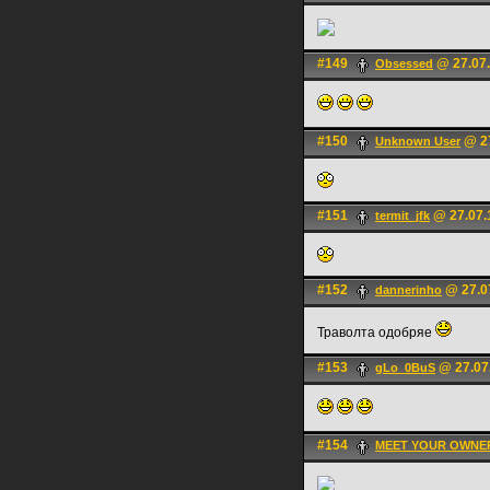
#149
@ 27.07.
Obsessed
#150
@ 27
Unknown User
#151
@ 27.07.
termit_jfk
#152
@ 27.0
dannerinho
Траволта одобряе
#153
@ 27.07
gLo_0BuS
#154
MEET YOUR OWNE