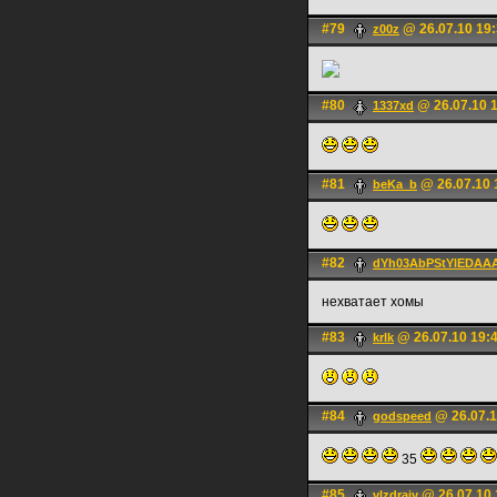
#79
@ 26.07.10 19
z00z
#80
@ 26.07.10 
1337xd
#81
@ 26.07.10 
beKa_b
#82
dYh03AbPStYlEDAAA[
нехватает хомы
#83
@ 26.07.10 19:
krlk
#84
@ 26.07.1
godspeed
35
#85
@ 26.07.10 
vlzdraiv