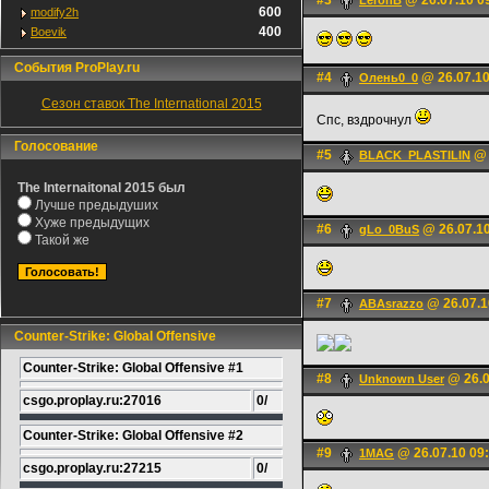
#3
@ 26.07.10 0
LerоnB
600
modify2h
400
Boevik
События ProPlay.ru
#4
@ 26.07.10
Олень0_0
Сезон ставок The International 2015
Спс, вздрочнул
Голосование
#5
@ 
BLACK_PLASTILIN
The Internaitonal 2015 был
Лучше предыдуших
Хуже предыдущих
#6
@ 26.07.10
gLo_0BuS
Такой же
#7
@ 26.07.1
ABAsrazzo
Counter-Strike: Global Offensive
Counter-Strike: Global Offensive #1
#8
@ 26.0
Unknown User
csgo.proplay.ru:27016
0/
Counter-Strike: Global Offensive #2
#9
@ 26.07.10 09
1MAG
csgo.proplay.ru:27215
0/