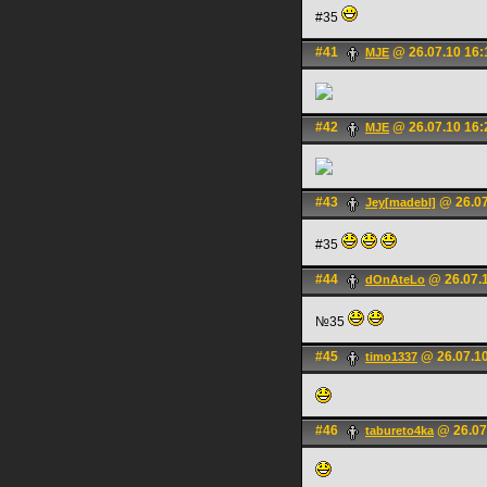
#35
#41
@ 26.07.10 16:
MJE
#42
@ 26.07.10 16:
MJE
#43
@ 26.07
Jey[madebl]
#35
#44
@ 26.07.1
dOnAteLo
№35
#45
@ 26.07.10
timo1337
#46
@ 26.07
tabureto4ka