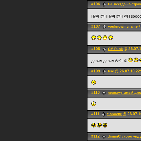
#106
Gl [всегда на стра
H@H@HH@H@H@H soooo
#107
@
youknowmyname
#108
@ 26.07.1
CM Punk
давим давим бл9 ! ©
#109
@ 26.07.10 22
bse
#110
невозмутимый дж
#111
@ 26.07.1
t-shocke
#112
dimanC[скоро уйду