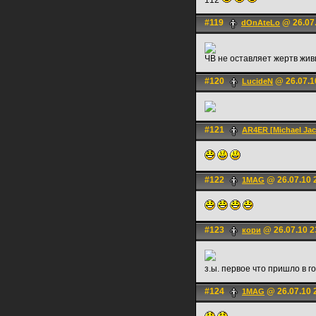
112
#119
@ 26.07.
dOnAteLo
ЧВ не оставляет жертв жив
#120
@ 26.07.1
LucideN
#121
AR4ER [Michael Jac
#122
@ 26.07.10 
1MAG
#123
@ 26.07.10 2
кори
з.ы. первое что пришло в г
#124
@ 26.07.10 
1MAG