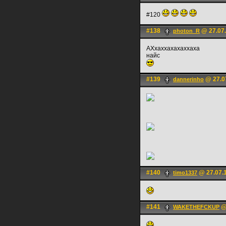
#120
#138
@ 27.07.
photon_R
АХхаххахахаххаха
найс
#139
@ 27.0
dannerinho
#140
@ 27.07.1
timo1337
#141
@ 
WAKETHEFCKUP