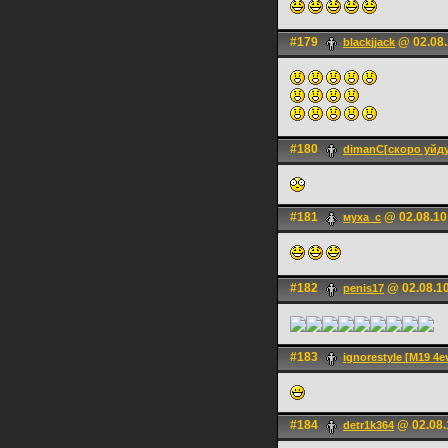
#179
@ 02.08.
blackjjack
#180
dimanC[скоро уйду
#181
@ 02.08.10
муха_с
#182
@ 02.08.10
penis17
#183
ignorestyle [M19 4e
#184
@ 02.08.
detr1k364