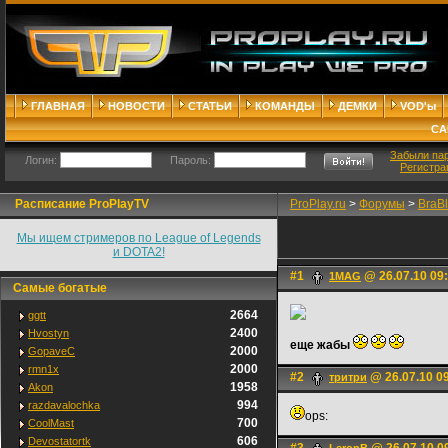
ГЛАВНАЯ
НОВОСТИ
СТАТЬИ
КОМАНДЫ
ДЕМКИ
VOD'ы
СА
Забыли па
Логин:
Пароль:
Регистра
Расписание ProPlayTV
ProPlay.ru
>
Форумы
>
BraB
Мы ищем стримеров по League of Legends
и DOTA2!
#1
@ 26.07.10 09
1MAG
Самые богатые
2664
ggtt
2400
Hvostyn
еще жабы
2000
GopaveC
2000
rmn1x
#2
@ 26.07.10 0
тритри
1958
Akon
994
razdavalochka
ops:
700
CoolMast
606
Devostatortk