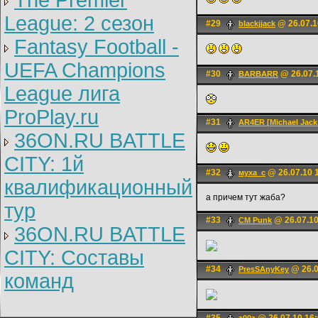
The Premier
League: 2 cезон
#29
@ 26.07.1
blackjjack
Fantasy Football -
UEFA Champions
#30
@ 26.07.
BARBARR
League лига
ProPlay.ru
#31
AR4ER [Michael Jacks
36ON.RU BATTLE
CITY: 1й
#32
@ 26.07.10 
муха_с
квалификационный
а причем тут жаба?
тур
#33
@ 26.07.10
CM Punk
36ON.RU BATTLE
CITY: Составы
#34
@ 26.0
PresSAnyKey
команд