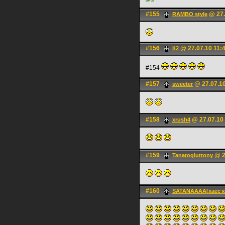
#155
@ 27.
RAMBO style
#156
@ 27.07.10 11:
К2
#154
#157
@ 27.07.10
sweeter
#158
@ 27.07.10 
xrush4
#159
@ 2
Tanatogluttony
#160
SATANAAAA[хаес к