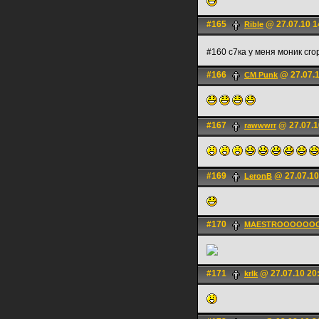
#165
@ 27.07.10 1
Rible
#160 с7ка у меня моник сг
#166
@ 27.07.1
CM Punk
#167
@ 27.07.1
rawwwrr
#169
@ 27.07.10
LerоnB
#170
MAESTROOOOOO
#171
@ 27.07.10 20
krlk