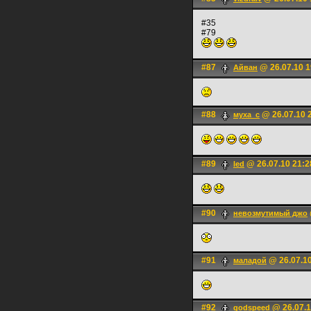
#35
#79
#87
@ 26.07.10 1
Айван
#88
@ 26.07.10 
муха_с
#89
@ 26.07.10 21:2
led
#90
невозмутимый джо
#91
@ 26.07.10
маладой
#92
@ 26.07.1
godspeed