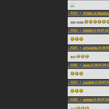
#113
[T]Skill_of_Barathr
#86 40t0k
#114
@ 26.07.10
CRU5H
#115
@ 26.07
crYs1sw0w
#42
#116
@ 26.07.10 2
ignоr
#117
@ 26.07.1
LucideN
#118
@ 26.07.10
redojke