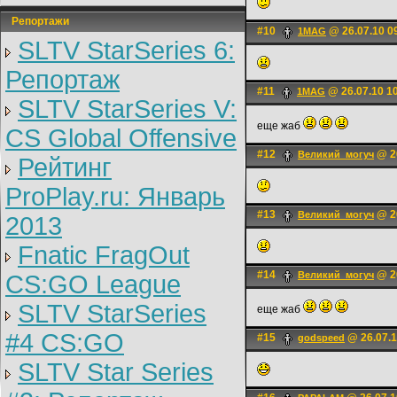
Репортажи
#10
@ 26.07.10 0
1MAG
SLTV StarSeries 6:
Репортаж
#11
@ 26.07.10 1
1MAG
SLTV StarSeries V:
еще жаб
CS Global Offensive
#12
@ 26
Великий_могуч
Рейтинг
ProPlay.ru: Январь
#13
@ 26
Великий_могуч
2013
Fnatic FragOut
#14
@ 26
Великий_могуч
CS:GO League
SLTV StarSeries
еще жаб
#4 CS:GO
#15
@ 26.07.1
godspeed
SLTV Star Series