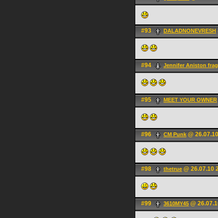
#93
DALADNONEVRESH
#94
Jennifer Aniston frag
#95
MEET YOUR OWNER
#96
@ 26.07.10
CM Punk
#98
@ 26.07.10 
thetrue
#99
@ 26.07.1
3610MY45