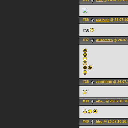
#35
@ 26.07.10 16
z00z
#36
@ 26.07.10
CM Punk
#35
#37
@ 26.07.
ABAsrazzo
#38
@ 26.07.
zbtRRRRR
#39
@ 26.07.10 1
oDa...
#40
@ 26.07.10 16:
hleb