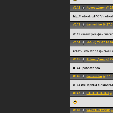
#142
@ 27
RUковоДятел
http://radikal.ru/F/i077.radi
#143
@ 27.0
dannerinho
#142 хватит уже фейлится
#144
@ 27.07.10 0
z00z
кстати, что это за фильм и
#145
@ 27
RUковоДятел
#144 Траволта это
#146
@ 27.0
dannerinho
#144
Из Парижа с любовь
#147
@ 
HAHAHAHAHAH
#148
@ 
WAKETHEFCKUP