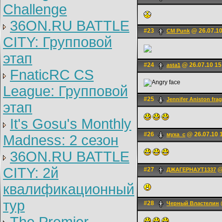
Challenge
36ON.RU BATTLE
#23
@ 26.07.10
CM Punk
CITY: Групповой
этап
#24
@ 26.07.10 15
asta1
FnaticRC CS
League: Групповой
#25
Jennifer Aniston frag
этап
It's Gosu's Monthly
#26
@ 26.07.10 
муха_с
Madness: 2 сезон
36ON.RU BATTLE
CITY: 2й
#27
@
ДЖАГЕРНАУТ1337
квалификационный
тур
#28
Черный Властелин