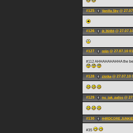
#125
@ 27.07
Vanilla Sky
#126
@ 27.07.1
jk 36484
#127
@ 27.07.10 0
reijn
#112 AHHAHAHAHHA the be
#128
@ 27.07.10 
zlotka
#129
@ 27.
nu_tak_pafos
#130
H4RDCORE JUNKIE
#35