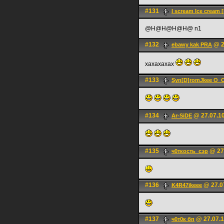
#131
I scream Ice cream 
@H@H@H@H@ n1
#132
@ 2
ebawy kak PRA
хахахахах
#133
Syn[D]romJkee O_
#134
@ 27.07.10
Ar-SiDE
#135
@ 27.
ч0ткость_сэр
#136
@ 27.0
K4R47jkeee
#137
@ 27.07.1
ч0т0к бп