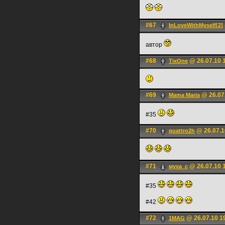
#67
InLoveWithMyself[2]
автор
#68
@ 26.07.10 
TixOne
#69
@ 26.07
Mama Maria
#35
#70
@ 26.07.1
quattro2h
#71
@ 26.07.10 
муха_с
#35
#42
#72
@ 26.07.10 1
1MAG