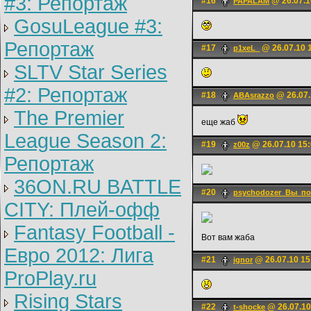
#3: Репортаж
#16
@ 26.07.1
PAPALAM
GosuLeague #3:
Репортаж
#17
@ 26.07.10 
p1xeL_
SLTV Star Series
#2: Репортаж
#18
@ 26.07.
ABAsrazzo
The Premier
еще жаб
League Season 2:
#19
@ 26.07.10 15
z00z
Репортаж
36ON.RU BATTLE
#20
psychodozer_Вы_по
CITY: Плей-офф
Fantasy Football -
Вот вам жаба
Евро 2012: Лига
#21
@ 26.07.10 15
ignоr
ProPlay.ru
Rising Stars
#22
@ 26.07.10
t-shocke