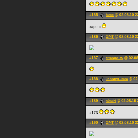
#185
@ 02.08.10 2
fame
харош
#186
@ 02.08.10 2
OPIT
#187
@ 02.08
strangeTW
#188
@ 02.
JohnnyGitara
#189
@ 02.08.10 
n0caH
#173
#190
@ 02.08.10 2
OPIT