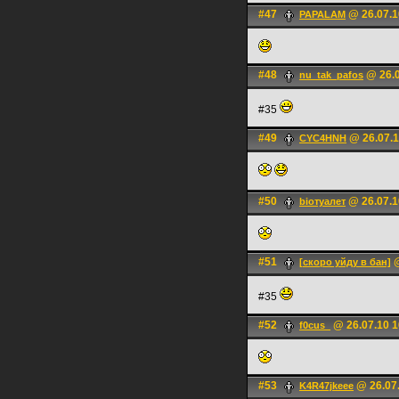
#47
@ 26.07.1
PAPALAM
#48
@ 26.0
nu_tak_pafos
#35
#49
@ 26.07.1
CYC4HNH
#50
@ 26.07.1
bioтуалет
#51
@
[скоро уйду в бан]
#35
#52
@ 26.07.10 1
f0cus_
#53
@ 26.07.
K4R47jkeee