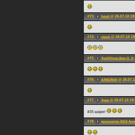
#73
@ 26.07.10 19
hooli
#74
@ 26.07.10 19
vipok
#75
Syn[D]romJkee O_O
#76
@ 26.07.1
jUNIORt0t
#77
@ 26.07.10 19
Syxa
#35 шарит
#78
ignorestyle [M19 4eve