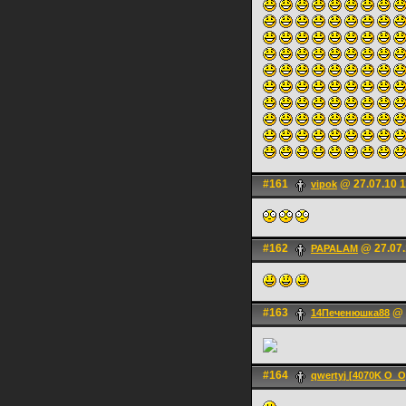
#161
@ 27.07.10 1
vipok
#162
@ 27.07.
PAPALAM
#163
@ 
14Печенюшка88
#164
qwertyj [4070K O_O