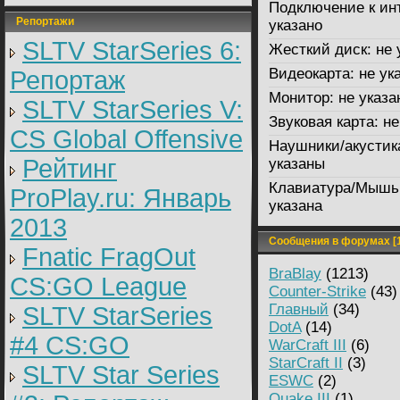
Подключение к ин
Репортажи
указано
SLTV StarSeries 6:
Жесткий диск:
не 
Видеокарта:
не ук
Репортаж
Монитор:
не указа
SLTV StarSeries V:
Звуковая карта:
не
CS Global Offensive
Наушники/акустик
Рейтинг
указаны
Клавиатура/Мышь
ProPlay.ru: Январь
указана
2013
Сообщения в форумах [1
Fnatic FragOut
BraBlay
(1213)
CS:GO League
Counter-Strike
(43)
Главный
(34)
SLTV StarSeries
DotA
(14)
#4 CS:GO
WarCraft III
(6)
StarCraft II
(3)
SLTV Star Series
ESWC
(2)
Quake III
(1)