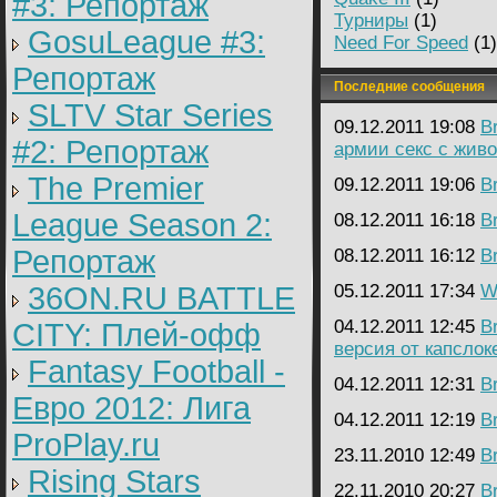
#3: Репортаж
Турниры
(1)
GosuLeague #3:
Need For Speed
(1)
Репортаж
Последние сообщения
SLTV Star Series
09.12.2011 19:08
B
#2: Репортаж
армии секс с жив
The Premier
09.12.2011 19:06
B
League Season 2:
08.12.2011 16:18
B
Репортаж
08.12.2011 16:12
B
36ON.RU BATTLE
05.12.2011 17:34
Wa
04.12.2011 12:45
B
CITY: Плей-офф
версия от капслок
Fantasy Football -
04.12.2011 12:31
B
Евро 2012: Лига
04.12.2011 12:19
B
ProPlay.ru
23.11.2010 12:49
B
Rising Stars
22.11.2010 20:27
B