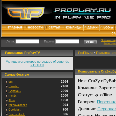
ГЛАВНАЯ
НОВОСТИ
СТАТЬИ
КОМАНДЫ
ДЕМКИ
VOD'ы
СА
Забыли па
Логин:
Пароль:
Регистра
Расписание ProPlayTV
ProPlay.ru
>
Пользовател
Мы ищем стримеров по League of Legends
и DOTA2!
Пользователь CraZy.oD
Самые богатые
Ник:
CraZy.oDyBa
2664
ggtt
2400
Hvostyn
Команды:
Зарегис
2000
GopaveC
Статус:
offline
2000
rmn1x
1958
Akon
Галерея:
Персонал
994
razdavalochka
Дневник:
Персона
700
CoolMast
606
Devostatortk
Ставки:
На вашем