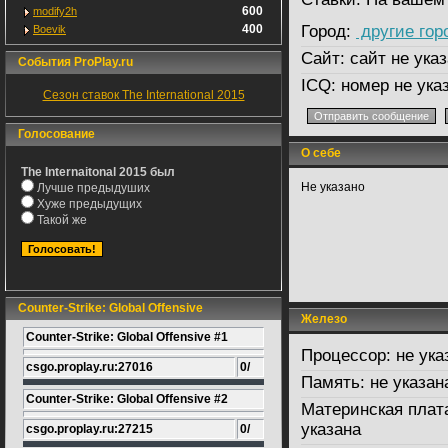
600
modify2h
400
Город:
другие гор
Boevik
Сайт:
сайт не указ
События ProPlay.ru
ICQ:
номер не ука
Сезон ставок The International 2015
Голосование
О себе
The Internaitonal 2015 был
Не указано
Лучше предыдуших
Хуже предыдущих
Такой же
Counter-Strike: Global Offensive
Железо
Counter-Strike: Global Offensive #1
Процессор:
не ука
csgo.proplay.ru:27016
0/
Память:
не указан
Counter-Strike: Global Offensive #2
Материнская плат
указана
csgo.proplay.ru:27215
0/