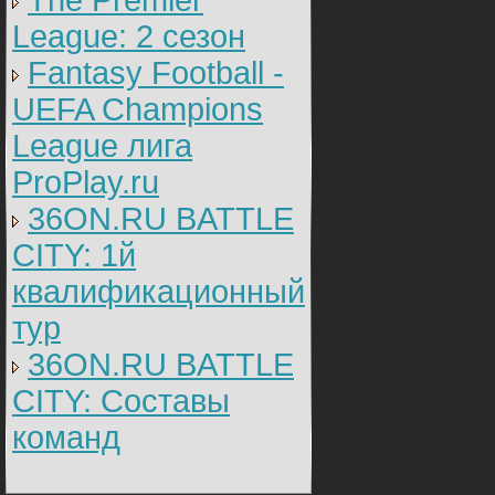
The Premier
League: 2 cезон
Fantasy Football -
UEFA Champions
League лига
ProPlay.ru
36ON.RU BATTLE
CITY: 1й
квалификационный
тур
36ON.RU BATTLE
CITY: Составы
команд