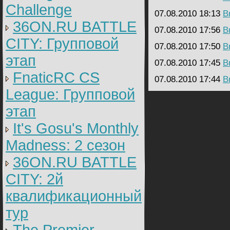
Challenge
07.08.2010 18:13
B
36ON.RU BATTLE
07.08.2010 17:56
B
CITY: Групповой
07.08.2010 17:50
B
этап
07.08.2010 17:45
B
FnaticRC CS
07.08.2010 17:44
B
League: Групповой
этап
It's Gosu's Monthly
Madness: 2 сезон
36ON.RU BATTLE
CITY: 2й
квалификационный
тур