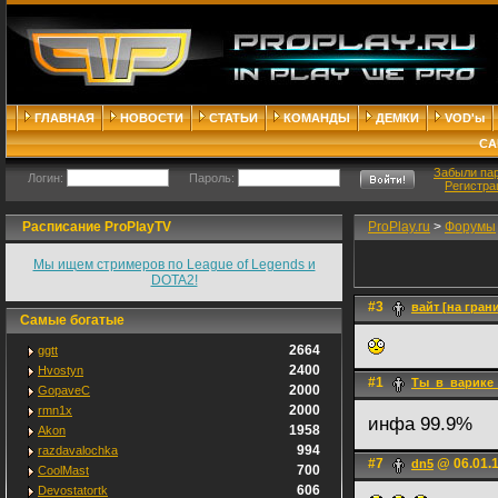
ГЛАВНАЯ
НОВОСТИ
СТАТЬИ
КОМАНДЫ
ДЕМКИ
VOD'ы
СА
Забыли па
Логин:
Пароль:
Регистра
Расписание ProPlayTV
ProPlay.ru
>
Форумы
Мы ищем стримеров по League of Legends и
DOTA2!
#3
вайт [на гран
Самые богатые
2664
ggtt
2400
Hvostyn
#1
Ты_в_варике
2000
GopaveC
2000
rmn1x
инфа 99.9%
1958
Akon
994
razdavalochka
#7
@ 06.01.1
dn5
700
CoolMast
606
Devostatortk