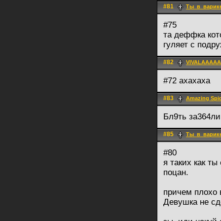
#81
Ты_в_варик
#75
та деффка кот
гуляет с подр
#82
VIVALAAAAA
#72 ахахаха
#83
Amazing Spi
Бл9ть за364ли
#85
Ты_в_варик
#80
я таких как ты
поцан.
причем плохо
Девушка не сд