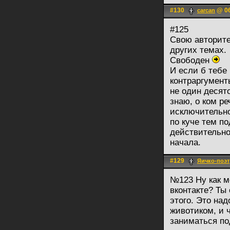
#130
@ 06
carcan
#125
Свою авторите
других темах.
Свободен
И если б тебе
контраргументы
не один десято
знаю, о ком ре
исключительно
по куче тем по
действительно 
начала.
#129
Яичко-поэт
№123 Ну как м
вконтакте? Ты
этого. Это на
животиком, и 
заниматься по