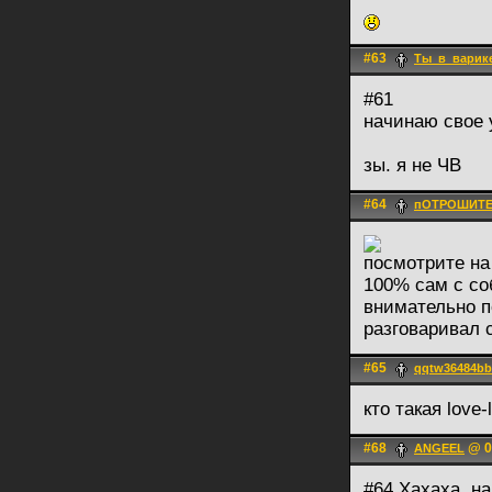
#63
Ты_в_варик
#61
начинаю свое 
зы. я не ЧВ
#64
пОТРОШИТ
посмотрите на
100% сам с со
внимательно п
разговаривал 
#65
qqtw36484bb
кто такая love
#68
@ 0
ANGEEL
#64 Хахаха, н