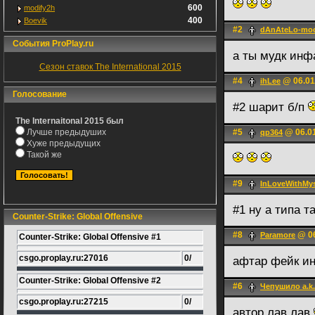
600
modify2h
400
Boevik
#2
dAnAteLo-mo
События ProPlay.ru
а ты мудк инф
Сезон ставок The International 2015
#4
@ 06.01
ihLee
Голосование
#2 шарит б/п
The Internaitonal 2015 был
Лучше предыдуших
#5
@ 06.01
qp364
Хуже предыдущих
Такой же
#9
InLoveWithMys
#1 ну а типа 
Counter-Strike: Global Offensive
#8
@ 06
Paramore
Counter-Strike: Global Offensive #1
csgo.proplay.ru:27016
0/
афтар фейк и
Counter-Strike: Global Offensive #2
#6
Чепушило a.k
csgo.proplay.ru:27215
0/
автор лав лав