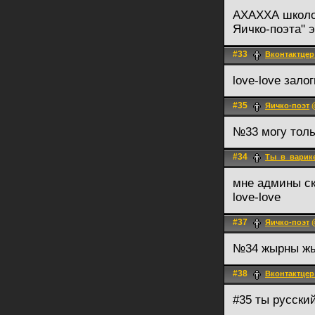
АХАХХА школот
Яичко-поэта" э
#33
Вконтактцер
love-love зало
#35
@
Яичко-поэт
№33 могу толь
#34
Ты_в_варик
мне админы ск
love-love
#37
@
Яичко-поэт
№34 жырны жы
#38
Вконтактцер
#35 ты русски