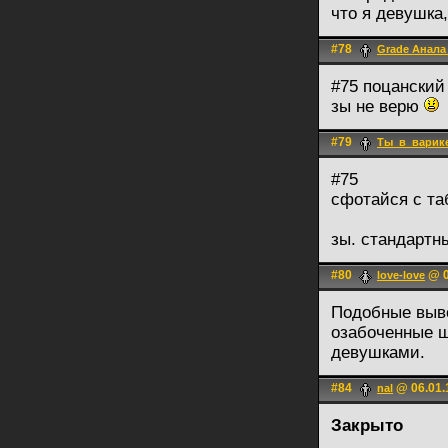
что я девушка,
#78
Grade Анала
#75 поцанский
зы не верю
#79
Ты_в_варик
#75
сфотайся с та
зы. стандартны
#80
@ 0
love-love
Подобные выво
озабоченные ш
девушками.
#84
@ 06.01.
nal
Закрыто