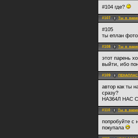
#104 где?
#107
Ты_в_вари
#105
ты еплан фото
#108
Ты_в_вари
этот парень хо
выйти, ибо по
#109
ПЕНАПЛАС
автор как ты 
сразу?
НА364Л НАС 
#110
Ты_в_вари
попробуйте с н
покупала