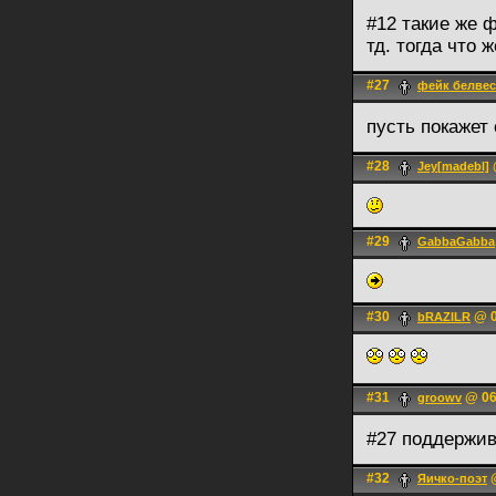
#12 такие же 
тд. тогда что 
#27
фейк белвес
пусть покажет
#28
Jey[madebl]
#29
GabbaGabba
#30
@ 0
bRAZILR
#31
@ 06
groowv
#27 поддержи
#32
@
Яичко-поэт