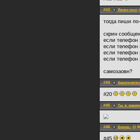
#43
@
Яичко-поэт
тогда пиши по
скрин сообщен
если телефон 
если телефон 
если телефон 
если телефон 
самозаовн?
#44
баратрумтв
#20
#45
Ты_в_варик
#46
@ 06
Боров--
#45