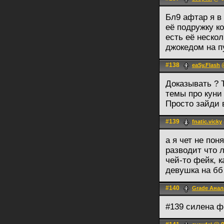
Бл9 афтар я в
её подружку к
есть её неско
джокедом на п
#138
@
eaSy.Flash
Доказывать ? 
темы про куни
Просто зайди 
#139
fnatic.vicky
а я чет не пон
разводит что 
чей-то фейк, к
девушка на бб
#140
Grade Анал
#139 силена ф