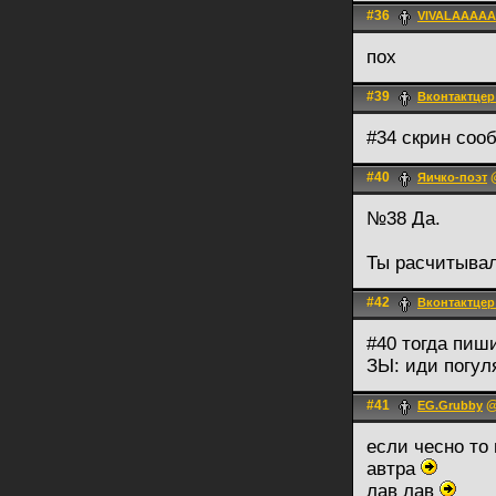
#36
VIVALAAAAA
пох
#39
Вконтактцер
#34 скрин соо
#40
@
Яичко-поэт
№38 Да.
Ты расчитывал
#42
Вконтактцер
#40 тогда пиш
ЗЫ: иди погул
#41
@
EG.Grubby
если чесно то
автра
лав лав