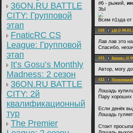
#6 - рыжий,
ин
36ON.RU BATTLE
ЗЫ
CITY: Групповой
Всем п1зда от
этап
#20
@ 06.01.
LM
FnaticRC CS
Лав лав это н
League: Групповой
Спасибо, неза
этап
#21
@ 06
Боров--
It's Gosu's Monthly
Автор, могу до
Madness: 2 сезон
#22
Пoлезняшки
36ON.RU BATTLE
Лошадь купила
CITY: 2й
Пару хороших 
квалификационный
Если денёк вы
тур
Лошадь гуляет
The Premier
Стоит просыпа
Лошадь выход