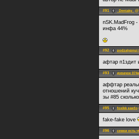
#91
@ 
_Dentaky_
nSK.MadFrog -
инфа 44%
#92
podzalypnui 
афтар п1здит
#93
дурачок 074
аффтар реальн
отношений ку
зы #85 скольк
#95
foxikk какбэ
fake-fake love
#96
семки есть ч