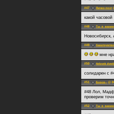
#47
@
Яичко-поэт
какой часовой
#48
Ты_в_варик
Новосибирск, 
#49
баратрумтв
мне нр
#50
4elovek dver
солидарен с #
#51
@ 06
Боров--
#48 Лол, Мадфр
проверим точн
#52
Ты_в_варик