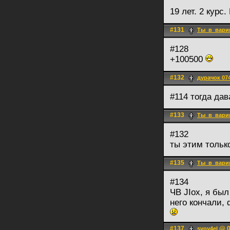
19 лет. 2 курс.
#131
Ты_в_вари
#128
+100500
#132
дурачок 07
#114 тогда да
#133
Ты_в_вари
#132
ты этим тольк
#135
Ты_в_вари
#134
ЧВ JIох, я был
него кончали,
#137
@ 0
svoy4el