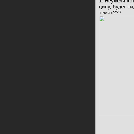
1. Неужели хо
ципу, будет с
темах???