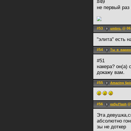
#49
не первый раз
#53
@ 06.
umbro.
"элита" есть 
#54
Ты_в_варик
#51
накера? он(а) 
докажу вам.
#55
Amazing Spi
#56
@ 
eaSy.Flash
Эта девушка,с
абсолютно го
зы не доткер