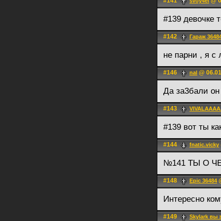
#141
@ 0
svoy4el
#139 девочке 
#142
Гараж 3648
не парни , я с
#146
@ 06.01
nal
Да за3бали он
#143
VIVALAAAA
#139 вот ты ка
#144
fnatic.vicky
№141 ТЫ О Ч
#148
@
Epic 36484
Интересно ком
#149
Skylark вы 