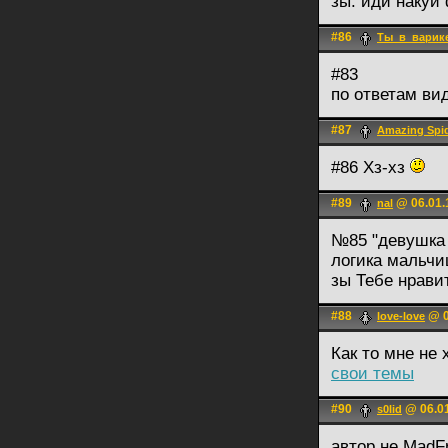
зы. иди накуй
#86
Ты_в_варик
#83
по ответам ви
#87
Amazing Spi
#86 Хз-хз
#89
@ 06.01.
nal
№85 "девушка 
логика мальчи
зы Тебе нрави
#88
@ 0
love-love
Как то мне не 
свои темы
#90
@ 06.01
s0lid
автор не MadF