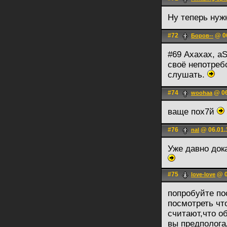
Ну теперь нуж
#72
@ 06
Боров--
#69 Ахахах, a
своё непотреб
слушать.
#74
@ 06
woohaa
ваще пох7й
#76
@ 06.01.
nal
Уже давно док
#75
@ 0
love-love
попробуйте по
посмотреть чт
считают,что о
вы предполога