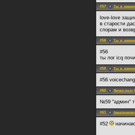
#57
Ты_в_варик
love-love защи
в старости да
спорам и возв
#58
Ты_в_варик
#56
ты лог icq поч
#59
Ты_в_варик
#56 voicechan
#60
@
Яичко-поэт
№59 "админ" 
#61
баратрумтв
#52
начинаю