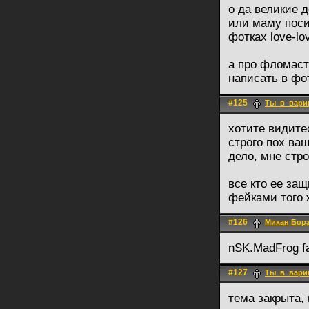
о да великие д
или маму посид
фотках love-lo
а про фломаст
написать в фо
#125
Ты_в_вари
хотите видите
строго пох ва
дело, мне стро
все кто ее за
фейками того ж
#126
Михан Бор
nSK.MadFrog fa
#127
Ты_в_вари
тема закрыта,