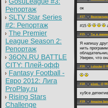
GosuLeague #3:
Репортаж
ок
SLTV Star Series
#17
Вконтактцер
#2: Репортаж
#15
а
The Premier
#15
Ты_в_варик
League Season 2:
Я напишу друг
Репортаж
нить программ
обладательниц
36ON.RU BATTLE
Уверен, что он
CITY: Плей-офф
#16
@ 0
t-shocke
Fantasy Football -
Евро 2012: Лига
#18
@ 06.
p1xeL_
ProPlay.ru
ху9се детекти
Rising Stars
#19
Amazing Spi
Challenge