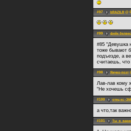
#97
@ 0
bRAZILR
#99
фейк белвес
#85 "Девушка 
тоже бывают б
подъезде, а в
считаешь, что
#98
@
Яичко-поэт
Лав-лав кому х
"Не хочешь сфо
#100
отец кс -Э
а что,так важн
#101
Ты_в_вари