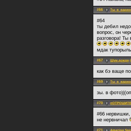
#66
Ты_в_варик
#64
ты дебил недо
вопрос, он че
разговора! Ты
мдак тупорыл
#67
@
Шум дождя
как бэ ваще п
#69
Ты_в_варик
зы. в фото)|(
#70
пОТРОШИТ
#66 нервишки
не нервничал
#71
Amazing Spi