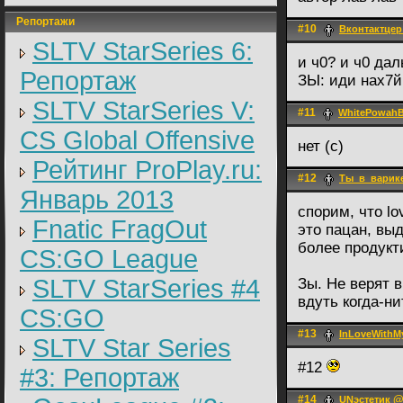
Репортажи
#10
Вконтактцер
SLTV StarSeries 6:
и ч0? и ч0 да
Репортаж
ЗЫ: иди нах7й
SLTV StarSeries V:
#11
WhitePowahB
CS Global Offensive
нет (с)
Рейтинг ProPlay.ru:
#12
Ты_в_варик
Январь 2013
спорим, что lo
Fnatic FragOut
это пацан, выд
более продукт
CS:GO League
SLTV StarSeries #4
Зы. Не верят 
вдуть когда-ни
CS:GO
#13
InLoveWithMy
SLTV Star Series
#12
#3: Репортаж
#14
@ 
UNэстетик