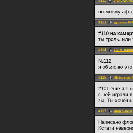
#111
VIVALAAAA
по-моему афто
#113
дурачок 07
#110
на камер
ты троль, или
#114
Ты_в_вари
№112
я объясню это
#115
@
UNэстетик
#101 ещё я с 
с ней играли в
зы. Ты хочешь
#117
Яичко-поэт
Написано флом
Кстати наверн