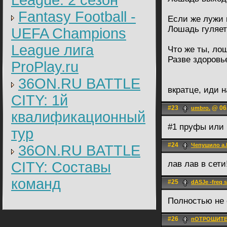
League: 2 cезон
Fantasy Football -
Если же лужи 
Лошадь гуляет
UEFA Champions
League лига
Что же ты, ло
Разве здоровь
ProPlay.ru
36ON.RU BATTLE
вкратце, иди 
CITY: 1й
#23
@ 06.
umbro.
квалификационный
#1 пруфы или
тур
#24
Чепушило a.
36ON.RU BATTLE
CITY: Составы
лав лав в сет
команд
#25
dASJe -freq 
Полностью не 
#26
пОТРОШИТ