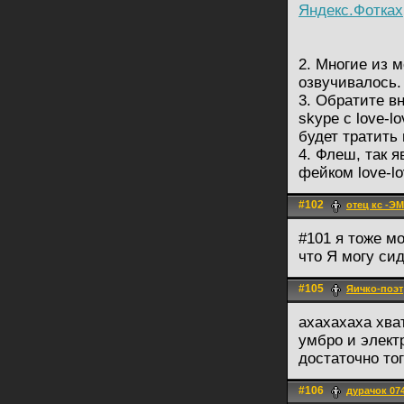
Яндекс.Фотках
2. Многие из м
озвучивалось.
3. Обратите в
skype с love-l
будет тратить
4. Флеш, так я
фейком love-l
#102
отец кс -Э
#101 я тоже м
что Я могу си
#105
Яичко-поэт
ахахахаха хва
умбро и элект
достаточно тог
#106
дурачок 07