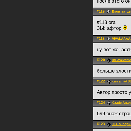
после этого он
#119
Вконтактце
#118 ога
ЗЫ: афтор
#118
VIVALAAAA
ну вот же! аф
#120
InLoveWithM
больше злости
#122
@ 06
carcan
Автор просто 
#124
Grade Анал
бл9 онаж стра
#123
Ты_в_вари