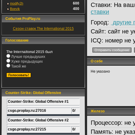
600
modify2h
Ставки:
На ваш
400
Boevik
ставки
События ProPlay.ru
Город:
другие 
Сезон ставок The International 2015
Сайт:
сайт не у
ICQ:
номер не 
Голосование
The Internaitonal 2015 был
Лучше предыдуших
О себе
Хуже предыдущих
Такой же
Не указано
Counter-Strike: Global Offensive
Counter-Strike: Global Offensive #1
csgo.proplay.ru:27016
0/
Железо
Counter-Strike: Global Offensive #2
Процессор:
не 
csgo.proplay.ru:27215
0/
Память:
не ука