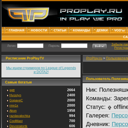
ГЛАВНАЯ
НОВОСТИ
СТАТЬИ
КОМАНДЫ
ДЕМКИ
VOD'ы
СА
Забыли па
Логин:
Пароль:
Регистра
Расписание ProPlayTV
ProPlay.ru
>
Пользовател
Мы ищем стримеров по League of Legends
и DOTA2!
Пользователь Пoлезня
Самые богатые
Ник:
Пoлезняш
2664
ggtt
2400
Hvostyn
Команды:
Зарег
2000
GopaveC
2000
rmn1x
Статус:
offlin
1958
Akon
Галерея:
Персо
994
razdavalochka
700
CoolMast
Дневник:
Персо
606
Devostatortk