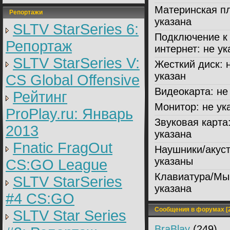
Материнская пл
Репортажи
указана
SLTV StarSeries 6:
Подключение к
Репортаж
интернет:
не ук
SLTV StarSeries V:
Жесткий диск:
н
указан
CS Global Offensive
Видеокарта:
не 
Рейтинг
Монитор:
не ук
ProPlay.ru: Январь
Звуковая карта
2013
указана
Fnatic FragOut
Наушники/акуст
указаны
CS:GO League
Клавиатура/Мы
SLTV StarSeries
указана
#4 CS:GO
Сообщения в форумах [2
SLTV Star Series
BraBlay
(249)