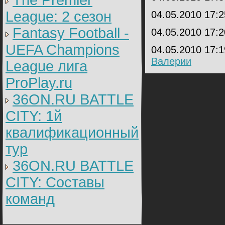
The Premier
League: 2 cезон
04.05.2010 17:
Fantasy Football -
04.05.2010 17:
UEFA Champions
04.05.2010 17:
Валерии
League лига
ProPlay.ru
36ON.RU BATTLE
CITY: 1й
квалификационный
тур
36ON.RU BATTLE
CITY: Составы
команд