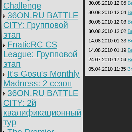
30.08.2010 12:05
B
Challenge
30.08.2010 12:04
B
36ON.RU BATTLE
30.08.2010 12:03
B
CITY: Групповой
30.08.2010 12:02
B
этап
14.08.2010 01:33
B
FnaticRC CS
14.08.2010 01:19
B
League: Групповой
24.07.2010 17:04
B
этап
05.04.2010 11:35
B
It's Gosu's Monthly
Madness: 2 сезон
36ON.RU BATTLE
CITY: 2й
квалификационный
тур