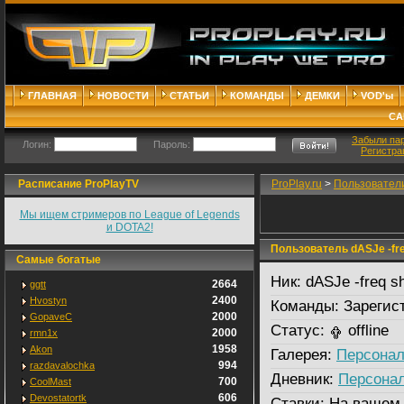
ГЛАВНАЯ
НОВОСТИ
СТАТЬИ
КОМАНДЫ
ДЕМКИ
VOD'ы
СА
Забыли па
Логин:
Пароль:
Регистра
Расписание ProPlayTV
ProPlay.ru
>
Пользовател
Мы ищем стримеров по League of Legends
и DOTA2!
Пользователь dASJe -fre
Самые богатые
Ник:
dASJe -freq s
2664
ggtt
2400
Hvostyn
Команды:
Зарегис
2000
GopaveC
Статус:
offline
2000
rmn1x
1958
Akon
Галерея:
Персонал
994
razdavalochka
Дневник:
Персона
700
CoolMast
606
Devostatortk
Ставки:
На вашем