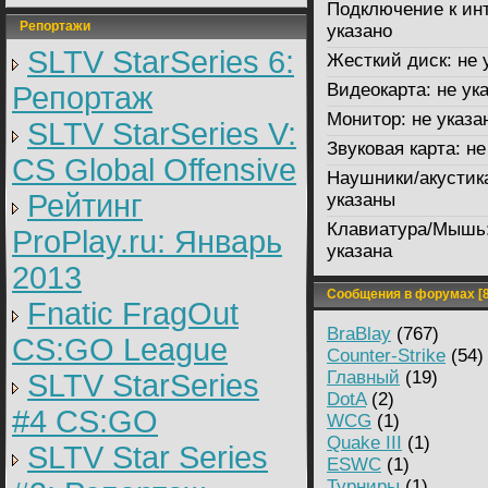
Подключение к инт
Репортажи
указано
SLTV StarSeries 6:
Жесткий диск:
не 
Видеокарта:
не ук
Репортаж
Монитор:
не указа
SLTV StarSeries V:
Звуковая карта:
не
CS Global Offensive
Наушники/акустик
Рейтинг
указаны
Клавиатура/Мышь
ProPlay.ru: Январь
указана
2013
Сообщения в форумах [8
Fnatic FragOut
BraBlay
(767)
CS:GO League
Counter-Strike
(54)
Главный
(19)
SLTV StarSeries
DotA
(2)
#4 CS:GO
WCG
(1)
Quake III
(1)
SLTV Star Series
ESWC
(1)
Турниры
(1)