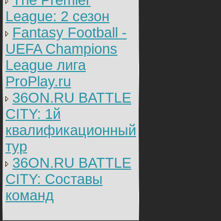
The Premier
League: 2 cезон
Fantasy Football -
UEFA Champions
League лига
ProPlay.ru
36ON.RU BATTLE
CITY: 1й
квалификационный
тур
36ON.RU BATTLE
CITY: Составы
команд