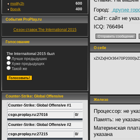
600
modify2h
400
Город:
другие гор
Boevik
Сайт:
сайт не указ
События ProPlay.ru
ICQ:
766494
Сезон ставок The International 2015
Голосование
О себе
The Internaitonal 2015 был
xZXZx[HOr36470P2000]xZX
Лучше предыдуших
Хуже предыдущих
Такой же
Counter-Strike: Global Offensive
Железо
Counter-Strike: Global Offensive #1
Процессор:
не ука
csgo.proplay.ru:27016
0/
Память:
не указан
Counter-Strike: Global Offensive #2
Материнская плат
указана
csgo.proplay.ru:27215
0/