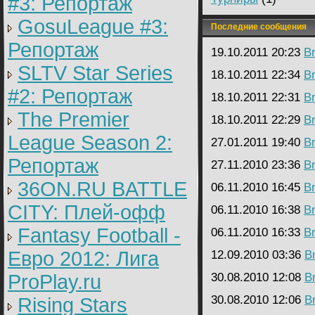
#3: Репортаж
GosuLeague #3:
Последние сообщения
Репортаж
19.10.2011 20:23
B
SLTV Star Series
18.10.2011 22:34
B
#2: Репортаж
18.10.2011 22:31
B
The Premier
18.10.2011 22:29
B
League Season 2:
27.01.2011 19:40
B
Репортаж
27.11.2010 23:36
B
36ON.RU BATTLE
06.11.2010 16:45
B
CITY: Плей-офф
06.11.2010 16:38
B
Fantasy Football -
06.11.2010 16:33
B
Евро 2012: Лига
12.09.2010 03:36
B
ProPlay.ru
30.08.2010 12:08
B
30.08.2010 12:06
B
Rising Stars