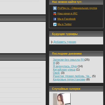
Нас можно найти тут:
ProPlay.ru - Официальная группа
Наш канал в IRC
Мы в Facebook
Мы в Twitter
Будущие турниры
Добавить турнир
Последние дневники
Записки без смысла [5]
(25)
Ф
(2)
Я вернулась. Olya
(14)
Китайская улица
(1)
Окей.
(3)
Ранетки: Новая любовь. Ча...
(5)
Кадровые перестановки
(8)
Случайные галереи