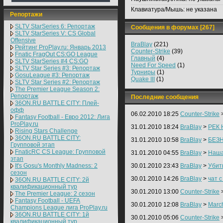
Клавиатура/Мышь:
не указана
Репортажи
SLTV StarSeries 6: Репортаж
Сообщения в форумах [267]
SLTV StarSeries V: CS Global
Offensive
BraBlay
(221)
Рейтинг ProPlay.ru: Январь 2013
Counter-Strike
(39)
Fnatic FragOut CS:GO League
Главный
(4)
SLTV StarSeries #4 CS:GO
Need For Speed
(1)
SLTV Star Series #3: Репортаж
Турниры
(1)
GosuLeague #3: Репортаж
Quake III
(1)
SLTV Star Series #2: Репортаж
The Premier League Season 2:
Репортаж
Последние сообщения
36ON.RU BATTLE CITY: Плей-
офф
06.02.2010 18:25
Counter-Strike
Fantasy Football - Евро 2012: Лига
ProPlay.ru
31.01.2010 18:24
BraBlay
>
РЕК 
Rising Stars Challenge
36ON.RU BATTLE CITY:
31.01.2010 10:58
BraBlay
>
БЕЗ
Групповой этап
FnaticRC CS League: Групповой
31.01.2010 04:55
BraBlay
>
Наш
этап
It's Gosu's Monthly Madness: 2
30.01.2010 23:43
BraBlay
>
Убит
сезон
30.01.2010 14:26
BraBlay
>
чат с
36ON.RU BATTLE CITY: 2й
квалификационный тур
30.01.2010 13:00
Counter-Strike
The Premier League: 2 cезон
Fantasy Football - UEFA
30.01.2010 12:08
BraBlay
>
March
Champions League лига ProPlay.ru
36ON.RU BATTLE CITY: 1й
30.01.2010 05:06
Counter-Strike
квалификационный тур