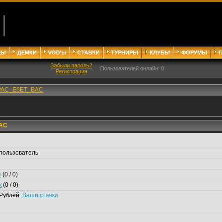
ДЫ
ДЕМКИ
VOD'ы
СТАВКИ
ТУРНИРЫ
КЛУБЫ
ФОРУМЫ
Забыли пароль?
Пользователей онлайн: 0
Регистрация
PAC_E6ET_BAC
AC
пользователь
я
(0 / 0)
к
(0 / 0)
Рублей.
Ваши ставки