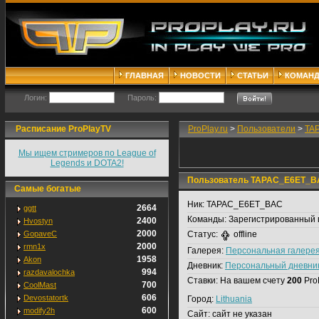
ГЛАВНАЯ
НОВОСТИ
СТАТЬИ
КОМАН
Логин:
Пароль:
Расписание ProPlayTV
ProPlay.ru
>
Пользователи
>
TA
Мы ищем стримеров по League of
Legends и DOTA2!
Пользователь TAPAC_E6ET_B
Самые богатые
Ник:
TAPAC_E6ET_BAC
2664
ggtt
Команды:
Зарегистрированный 
2400
Hvostyn
2000
GopaveC
Статус:
offline
2000
rmn1x
Галерея:
Персональная галере
1958
Akon
Дневник:
Персональный дневни
994
razdavalochka
Ставки:
На вашем счету
200
Pro
700
CoolMast
606
Devostatortk
Город:
Lithuania
600
modify2h
Сайт:
сайт не указан