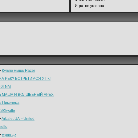
Игра:
не указана
>
Куплю мышь Razer
НА РЕК? ВСТРЕТИМСЯ У ГК!
Н0ГNМ
а МАША И ВОЛШЕБНЫЙ АРЕХ
ь Пикенёра
 SK|walle
>
Arbalet UA > United
ello
>
мувиг дх