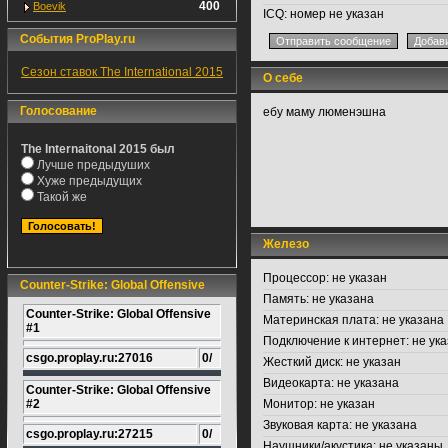
400
Boevik
ICQ:
номер не указан
События ProPlay.ru
Сезон ставок The International 2015
О себе
Голосование
ебу маму люменэшна
The Internaitonal 2015 был
Лучше предыдуших
Хуже предыдущих
Такой же
Железо
Процессор:
не указан
Counter-Strike: Global Offensive
Память:
не указана
Counter-Strike: Global Offensive
Материнская плата:
не указана
#1
Подключение к интернет:
не ука
csgo.proplay.ru:27016
0/
Жесткий диск:
не указан
Видеокарта:
не указана
Counter-Strike: Global Offensive
#2
Монитор:
не указан
Звуковая карта:
не указана
csgo.proplay.ru:27215
0/
Наушники/акустика:
не указаны