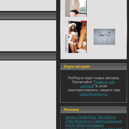
Ищем авторов!
ProPlay.ru ищет новых авторов.
Прочитайте "
Памятку для
авторов
" и, если
заинтересовались, пишите нам
editor@proplay.ru
Реклама
скачать South Park: The Stick of
Truth бесплатно
,
Смерть шпионам
NoCD
,
Brink системные