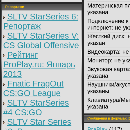
Материнская пл
Репортажи
указана
SLTV StarSeries 6:
Подключение к
Репортаж
интернет:
не ук
SLTV StarSeries V:
Жесткий диск:
н
указан
CS Global Offensive
Видеокарта:
не 
Рейтинг
Монитор:
не ук
ProPlay.ru: Январь
Звуковая карта
2013
указана
Fnatic FragOut
Наушники/акуст
указаны
CS:GO League
Клавиатура/Мы
SLTV StarSeries
указана
#4 CS:GO
Сообщения в форумах [1
SLTV Star Series
BraBlay
(117)