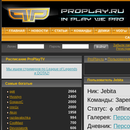
ГЛАВНАЯ
НОВОСТИ
СТАТЬИ
КОМАНДЫ
ДЕМКИ
VOD'ы
СА
Забыли па
Логин:
Пароль:
Регистра
Расписание ProPlayTV
ProPlay.ru
>
Пользовател
Мы ищем стримеров по League of Legends
и DOTA2!
Пользователь Jebita
Самые богатые
Ник:
Jebita
2664
ggtt
2400
Hvostyn
Команды:
Зарег
2000
GopaveC
2000
rmn1x
Статус:
offlin
1958
Akon
Галерея:
Персо
994
razdavalochka
700
CoolMast
Дневник:
Персо
606
Devostatortk