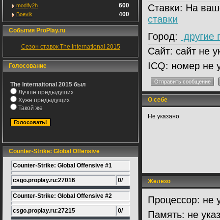
600
modify2h
Ставки:
На ваш
400
Boevik
ставки
События ProPlay.ru
Город:
другие 
Сезон ставок The International 2015
Сайт:
сайт не у
ICQ:
номер не 
Голосование
The Internaitonal 2015 был
Лучше предыдуших
О себе
Хуже предыдущих
Такой же
Не указано
Counter-Strike: Global Offensive
Counter-Strike: Global Offensive #1
csgo.proplay.ru:27016
0/
Железо
Counter-Strike: Global Offensive #2
Процессор:
не 
csgo.proplay.ru:27215
0/
Память:
не ука