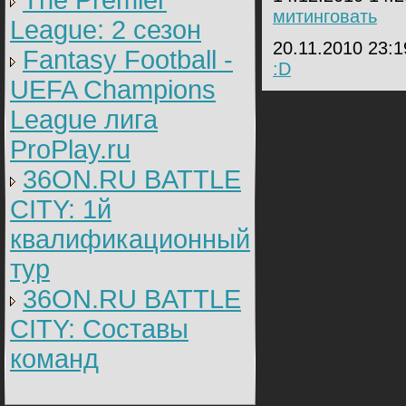
The Premier
митинговать
League: 2 cезон
20.11.2010 23:
Fantasy Football -
:D
UEFA Champions
League лига
ProPlay.ru
36ON.RU BATTLE
CITY: 1й
квалификационный
тур
36ON.RU BATTLE
CITY: Составы
команд