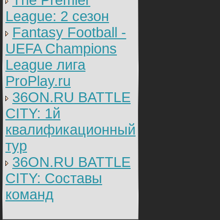
The Premier
League: 2 cезон
Fantasy Football -
UEFA Champions
League лига
ProPlay.ru
36ON.RU BATTLE
CITY: 1й
квалификационный
тур
36ON.RU BATTLE
CITY: Составы
команд