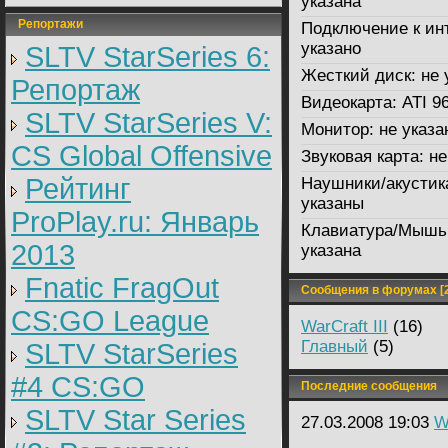
указана
Репортажи
Подключение к ин
указано
SLTV StarSeries 6:
Жесткий диск:
не 
Репортаж
Видеокарта:
ATI 9
SLTV StarSeries V:
Монитор:
не указа
CS Global Offensive
Звуковая карта:
не
Рейтинг
Наушники/акустик
указаны
ProPlay.ru: Январь
Клавиатура/Мышь
2013
указана
Fnatic FragOut
Сообщения в форумах [2
CS:GO League
WarCraft III
(16)
Главный
(5)
SLTV StarSeries
#4 CS:GO
Последние сообщения
SLTV Star Series
27.03.2008 19:03
W