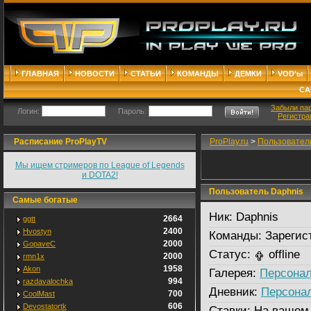
ГЛАВНАЯ
НОВОСТИ
СТАТЬИ
КОМАНДЫ
ДЕМКИ
VOD'ы
СА
Забыли па
Логин:
Пароль:
Регистра
Расписание ProPlayTV
ProPlay.ru
>
Пользовател
Мы ищем стримеров по League of Legends
и DOTA2!
Пользователь Daphnis
Самые богатые
Ник:
Daphnis
2664
ggtt
2400
Hvostyn
Команды:
Зарегис
2000
GopaveC
Статус:
offline
2000
rmn1x
1958
Akon
Галерея:
Персонал
994
razdavalochka
Дневник:
Персона
700
CoolMast
606
Devostatortk
Ставки:
На вашем