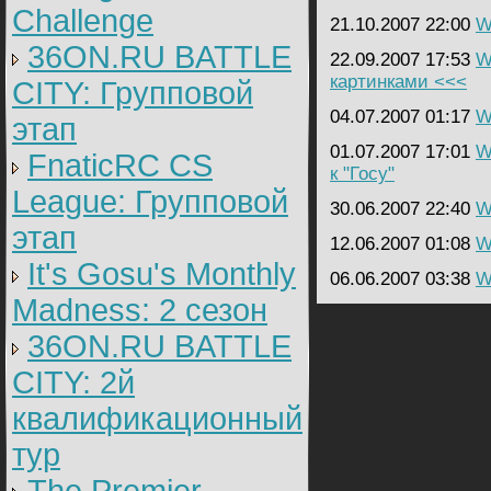
Challenge
21.10.2007 22:00
W
36ON.RU BATTLE
22.09.2007 17:53
W
картинками <<<
CITY: Групповой
04.07.2007 01:17
W
этап
01.07.2007 17:01
W
FnaticRC CS
к "Госу"
League: Групповой
30.06.2007 22:40
W
этап
12.06.2007 01:08
W
It's Gosu's Monthly
06.06.2007 03:38
W
Madness: 2 сезон
36ON.RU BATTLE
CITY: 2й
квалификационный
тур