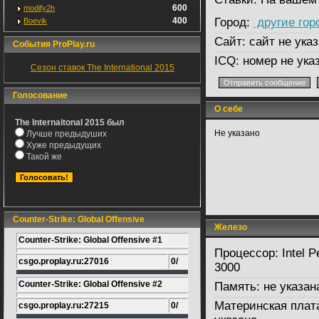
600
modify2h
400
Город:
другие гор
Boevik
Сайт:
сайт не указ
События ProPlay.ru
ICQ:
номер не ука
Сезон ставок The International 2015
Голосование
О себе
The Internaitonal 2015 был
Не указано
Лучше предыдуших
Хуже предыдущих
Такой же
Counter-Strike: Global Offensive
Железо
Counter-Strike: Global Offensive #1
Процессор:
Intel P
csgo.proplay.ru:27016
0/
3000
Counter-Strike: Global Offensive #2
Память:
не указан
Материнская плат
csgo.proplay.ru:27215
0/