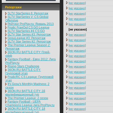
[не указано]
Репортажи
[не указано]
SLTV StarSeries 6: Репортаж
[не указано]
SLTV StarSeries V: CS Global
[не указано]
Offensive
Рейтинг ProPlay.ru: Январь 2013
[не указано]
Fnatic FragOut CS:GO League
[не указано]
SLTV StarSeries #4 CS:GO
SLTV Star Series #3: Репортаж
[не указано]
GosuLeague #3: Репортаж
[не указано]
SLTV Star Series #2: Репортаж
The Premier League Season 2:
[не указано]
Репортаж
[не указано]
36ON.RU BATTLE CITY: Плей-
офф
[не указано]
Fantasy Football - Евро 2012: Лига
[не указано]
ProPlay.ru
Rising Stars Challenge
[не указано]
36ON.RU BATTLE CITY:
[не указано]
Групповой этап
FnaticRC CS League: Групповой
[не указано]
этап
[не указано]
It's Gosu's Monthly Madness: 2
сезон
[не указано]
36ON.RU BATTLE CITY: 2й
[не указано]
квалификационный тур
The Premier League: 2 cезон
[не указано]
Fantasy Football - UEFA
[не указано]
Champions League лига ProPlay.ru
36ON.RU BATTLE CITY: 1й
[не указано]
квалификационный тур