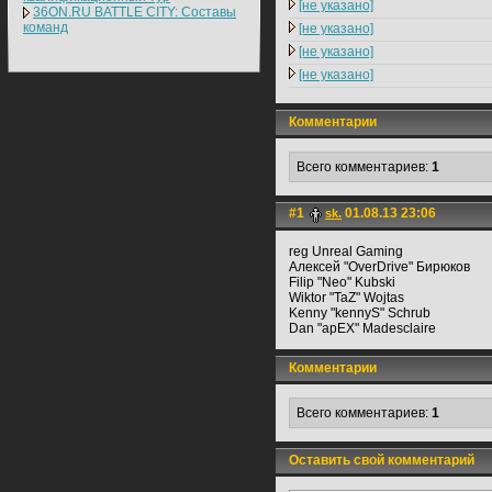
[не указано]
36ON.RU BATTLE CITY: Составы
команд
[не указано]
[не указано]
[не указано]
Комментарии
Всего комментариев:
1
#1
01.08.13 23:06
sk.
reg Unreal Gaming
Алексей "OverDrive" Бирюков
Filip "Neo" Kubski
Wiktor "TaZ" Wojtas
Kenny "kennyS" Schrub
Dan "apEX" Madesclaire
Комментарии
Всего комментариев:
1
Оставить свой комментарий