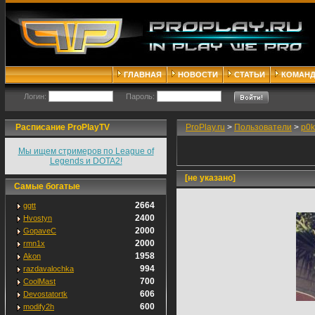
ГЛАВНАЯ
НОВОСТИ
СТАТЬИ
КОМАН
Логин:
Пароль:
Расписание ProPlayTV
ProPlay.ru
>
Пользователи
>
p0k
Мы ищем стримеров по League of
Legends и DOTA2!
[не указано]
Самые богатые
2664
ggtt
2400
Hvostyn
2000
GopaveC
2000
rmn1x
1958
Akon
994
razdavalochka
700
CoolMast
606
Devostatortk
600
modify2h