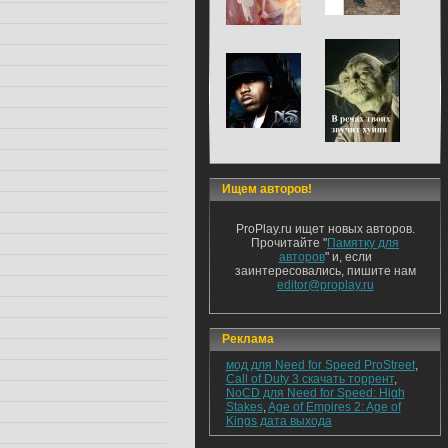
Ищем авторов!
ProPlay.ru ищет новых авторов.
Прочитайте "
Памятку для
авторов
" и, если
заинтересовались, пишите нам
editor@proplay.ru
Реклама
мод для Need for Speed ProStreet
,
Call of Duty 3 скачать торрент
,
NoCD для Need for Speed: High
Stakes
,
Age of Empires 2: Age of
Kings дата выхода