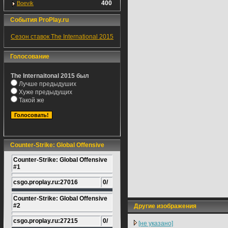
400
Boevik
События ProPlay.ru
Сезон ставок The International 2015
Голосование
The Internaitonal 2015 был
Лучше предыдуших
Хуже предыдущих
Такой же
Counter-Strike: Global Offensive
Counter-Strike: Global Offensive
#1
csgo.proplay.ru:27016
0/
Counter-Strike: Global Offensive
#2
Другие изображения
csgo.proplay.ru:27215
0/
[не указано]