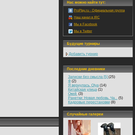
Нас можно найти тут:
ProPlay.ru - Официальная группа
Наш канал в IRC
Мы в Facebook
Мы в Twitter
Будущие турниры
Добавить турнир
Последние дневники
Записки без смысла [5]
(25)
Ф
(2)
Я вернулась. Olya
(14)
Китайская улица
(1)
Окей.
(3)
Ранетки: Новая любовь. Ча...
(5)
Кадровые перестановки
(8)
Случайные галереи