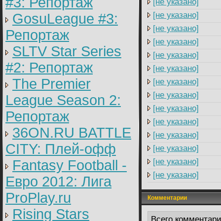
#3: Репортаж
[не указано]
[не указано]
GosuLeague #3:
[не указано]
Репортаж
[не указано]
SLTV Star Series
[не указано]
#2: Репортаж
[не указано]
The Premier
[не указано]
[не указано]
League Season 2:
[не указано]
Репортаж
[не указано]
36ON.RU BATTLE
[не указано]
CITY: Плей-офф
[не указано]
[не указано]
Fantasy Football -
[не указано]
Евро 2012: Лига
ProPlay.ru
Комментарии
Rising Stars
Всего комментар