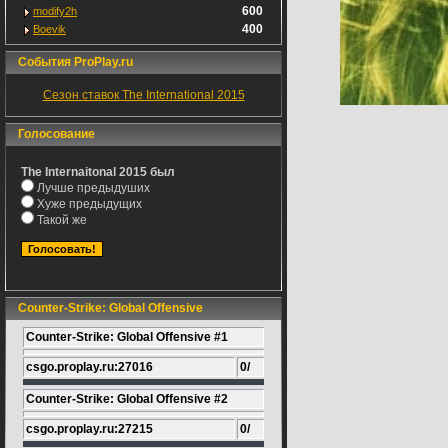
600
modify2h
400
Boevik
События ProPlay.ru
Сезон ставок The International 2015
Голосование
The Internaitonal 2015 был
Лучше предыдуших
Хуже предыдущих
Такой же
Counter-Strike: Global Offensive
Counter-Strike: Global Offensive #1
csgo.proplay.ru:27016
0/
Counter-Strike: Global Offensive #2
csgo.proplay.ru:27215
0/