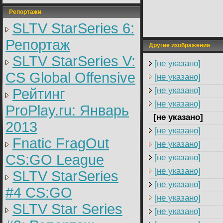
Репортажи
SLTV StarSeries 6:
Репортаж
Другие изображения
SLTV StarSeries V:
[не указано]
CS Global Offensive
[не указано]
[не указано]
Рейтинг
[не указано]
ProPlay.ru: Январь
[не указано]
2013
[не указано]
Fnatic FragOut
[не указано]
CS:GO League
[не указано]
[не указано]
SLTV StarSeries
[не указано]
#4 CS:GO
[не указано]
SLTV Star Series
[не указано]