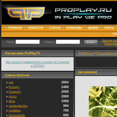
ГЛАВНАЯ
НОВОСТИ
СТАТЬИ
КОМАНДЫ
ДЕМКИ
VOD'ы
СА
Забыли па
Логин:
Пароль:
Регистра
Расписание ProPlayTV
ProPlay.ru
>
Пользовател
Мы ищем стримеров по League of Legends
и DOTA2!
[не указано]
Самые богатые
2664
ggtt
2400
Hvostyn
2000
GopaveC
2000
rmn1x
1958
Akon
994
razdavalochka
700
CoolMast
606
Devostatortk