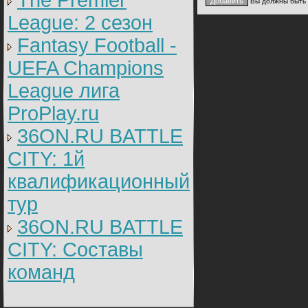
The Premier
Вы должны быть
League: 2 cезон
Fantasy Football -
UEFA Champions
League лига
ProPlay.ru
36ON.RU BATTLE
CITY: 1й
квалификационный
тур
36ON.RU BATTLE
CITY: Составы
команд