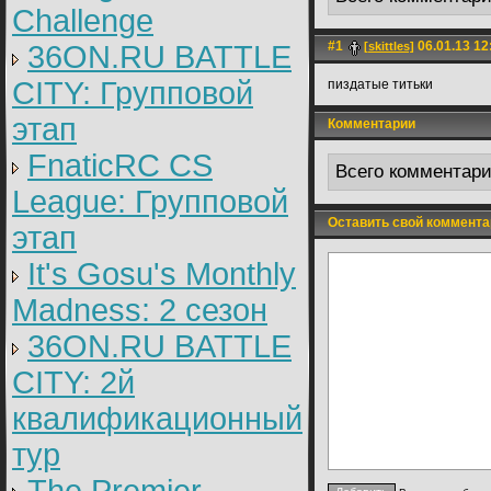
Challenge
#1
06.01.13 12
36ON.RU BATTLE
[skittles]
CITY: Групповой
пиздатые титьки
этап
Комментарии
FnaticRC CS
Всего комментар
League: Групповой
Оставить свой коммента
этап
It's Gosu's Monthly
Madness: 2 сезон
36ON.RU BATTLE
CITY: 2й
квалификационный
тур