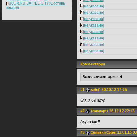
36ON.RU BATTLE CITY: Составы
[не указано]
команд
[не указано]
[не указано]
[не указано]
[не указано]
[не указано]
[не указано]
[не указано]
Комментарии
Всего комментариев:
4
#1
30.10.12 17:25
weird]
бля, я бы вдул
#2
16.12.12 22:13
Teamyopt1
Ахуенная!!!
#3
11.01.15 03
Сильвия Сэйнт