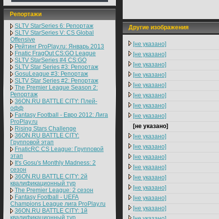
Репортажи
SLTV StarSeries 6: Репортаж
Другие изображения
SLTV StarSeries V: CS Global
Offensive
[не указано]
Рейтинг ProPlay.ru: Январь 2013
Fnatic FragOut CS:GO League
[не указано]
SLTV StarSeries #4 CS:GO
[не указано]
SLTV Star Series #3: Репортаж
GosuLeague #3: Репортаж
[не указано]
SLTV Star Series #2: Репортаж
[не указано]
The Premier League Season 2:
Репортаж
[не указано]
36ON.RU BATTLE CITY: Плей-
[не указано]
офф
Fantasy Football - Евро 2012: Лига
[не указано]
ProPlay.ru
[не указано]
Rising Stars Challenge
36ON.RU BATTLE CITY:
[не указано]
Групповой этап
[не указано]
FnaticRC CS League: Групповой
этап
[не указано]
It's Gosu's Monthly Madness: 2
[не указано]
сезон
36ON.RU BATTLE CITY: 2й
[не указано]
квалификационный тур
[не указано]
The Premier League: 2 cезон
Fantasy Football - UEFA
[не указано]
Champions League лига ProPlay.ru
[не указано]
36ON.RU BATTLE CITY: 1й
квалификационный тур
[не указано]