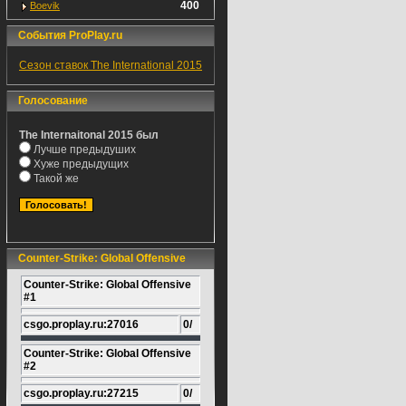
400
Boevik
События ProPlay.ru
Сезон ставок The International 2015
Голосование
The Internaitonal 2015 был
Лучше предыдуших
Хуже предыдущих
Такой же
Counter-Strike: Global Offensive
Counter-Strike: Global Offensive
#1
csgo.proplay.ru:27016
0/
Counter-Strike: Global Offensive
#2
csgo.proplay.ru:27215
0/