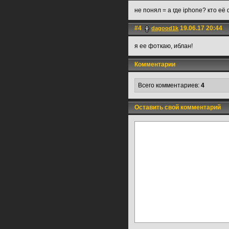
не понял = а где iphone? кто её
#4
19.06.17 20:44
dagood1k
я ее фоткаю, иблан!
Комментарии
Всего комментариев:
4
Оставить свой комментарий