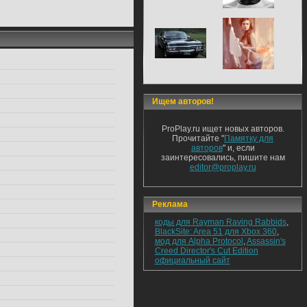
Ищем авторов!
ProPlay.ru ищет новых авторов.
Прочитайте "
Памятку для
авторов
" и, если
заинтересовались, пишите нам
editor@proplay.ru
Реклама
коды для Rayman Raving Rabbids
,
BlackSite: Area 51 для Xbox 360
,
мод для Alpha Protocol
,
Assassin's
Creed Director's Cut Edition
официальный сайт