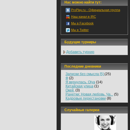
Нас можно найти тут:
ProPlay.ru - Официальная группа
Наш канал в IRC
Мы в Facebook
Мы в Twitter
Будущие турниры
Добавить турнир
Последние дневники
Записки без смысла [5]
(25)
Ф
(2)
Я вернулась. Olya
(14)
Китайская улица
(1)
Окей.
(3)
Ранетки: Новая любовь. Ча...
(5)
Кадровые перестановки
(8)
Случайные галереи