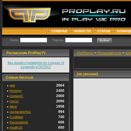
ГЛАВНАЯ
НОВОСТИ
СТАТЬИ
КОМАН
Логин:
Пароль:
Расписание ProPlayTV
ProPlay.ru
>
Пользователи
>
p0k
Мы ищем стримеров по League of
Legends и DOTA2!
[не указано]
Самые богатые
2664
ggtt
2400
Hvostyn
2000
GopaveC
2000
rmn1x
1958
Akon
994
razdavalochka
700
CoolMast
606
Devostatortk
600
modify2h