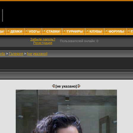
ДЫ
ДЕМКИ
VOD'ы
СТАВКИ
ТУРНИРЫ
КЛУБЫ
ФОРУМЫ
Забыли пароль?
Пользователей онлайн: 0
Регистрация
eta
>
Галерея
>
[не указано]
[не указано]