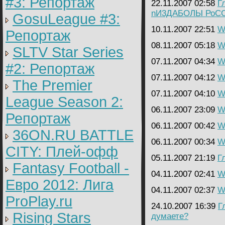
#3: Репортаж
22.11.2007 02:58
Г
nИ3ДАБОЛЫ РоС
GosuLeague #3:
10.11.2007 22:51
Wa
Репортаж
08.11.2007 05:18
Wa
SLTV Star Series
07.11.2007 04:34
Wa
#2: Репортаж
07.11.2007 04:12
Wa
The Premier
07.11.2007 04:10
Wa
League Season 2:
06.11.2007 23:09
Wa
Репортаж
06.11.2007 00:42
Wa
36ON.RU BATTLE
06.11.2007 00:34
Wa
CITY: Плей-офф
05.11.2007 21:19
Г
Fantasy Football -
04.11.2007 02:41
Wa
Евро 2012: Лига
04.11.2007 02:37
Wa
ProPlay.ru
24.10.2007 16:39
Г
Rising Stars
думаете?