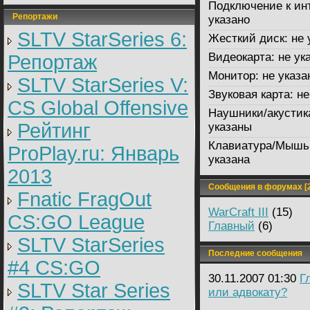
Подключение к ин
Репортажи
указано
SLTV StarSeries 6:
Жесткий диск:
не 
Видеокарта:
не ук
Репортаж
Монитор:
не указа
SLTV StarSeries V:
Звуковая карта:
не
CS Global Offensive
Наушники/акустик
Рейтинг
указаны
Клавиатура/Мышь
ProPlay.ru: Январь
указана
2013
Сообщения в форумах [2
Fnatic FragOut
WarCraft III
(15)
CS:GO League
Главный
(6)
SLTV StarSeries
Последние сообщения
#4 CS:GO
30.11.2007 01:30
Г
SLTV Star Series
или адвокату?