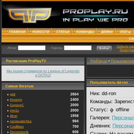
ГЛАВНАЯ
НОВОСТИ
СТАТЬИ
КОМАНДЫ
ДЕМКИ
VOD'ы
СА
Забыли па
Логин:
Пароль:
Регистра
Расписание ProPlayTV
ProPlay.ru
>
Пользовател
Мы ищем стримеров по League of Legends
и DOTA2!
Пользователь dd-ron
Самые богатые
Ник:
dd-ron
2664
ggtt
2400
Hvostyn
Команды:
Зарегис
2000
GopaveC
Статус:
offline
2000
rmn1x
1958
Akon
Галерея:
Персонал
994
razdavalochka
Дневник:
Персона
700
CoolMast
606
Devostatortk
Ставки:
На вашем