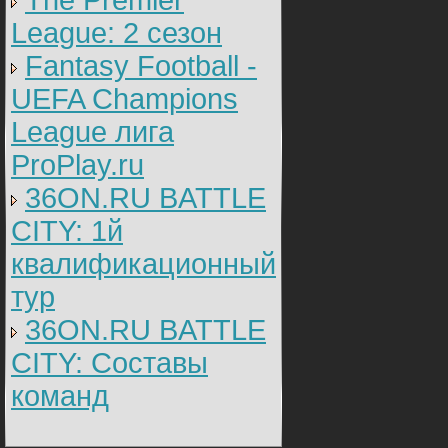
The Premier
League: 2 cезон
Fantasy Football -
UEFA Champions
League лига
ProPlay.ru
36ON.RU BATTLE
CITY: 1й
квалификационный
тур
36ON.RU BATTLE
CITY: Составы
команд