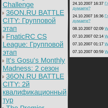
Challenge
24.10.2007 16:37
Г
думаете?
36ON.RU BATTLE
24.10.2007 16:36
Г
CITY: Групповой
думаете?
этап
08.10.2007 02:09
W
FnaticRC CS
07.10.2007 02:14
W
League: Групповой
07.10.2007 01:17
W
этап
07.10.2007 00:59
W
It's Gosu's Monthly
Madness: 2 сезон
36ON.RU BATTLE
CITY: 2й
квалификационный
тур