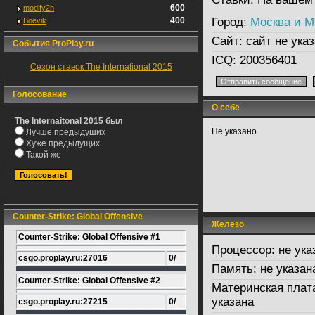
600
modify2h
400
Город:
Москва и 
Boevik
Сайт:
сайт не указ
События ProPlay.ru
ICQ:
200356401
Сезон ставок The International 2015
Голосование
О себе
The Internaitonal 2015 был
Не указано
Лучше предыдуших
Хуже предыдущих
Такой же
Counter-Strike: Global Offensive
Железо
Counter-Strike: Global Offensive #1
Процессор:
не ука
csgo.proplay.ru:27016
0/
Память:
не указан
Counter-Strike: Global Offensive #2
Материнская плат
указана
csgo.proplay.ru:27215
0/