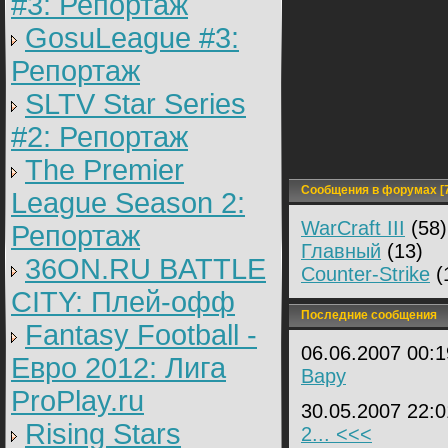
#3: Репортаж
GosuLeague #3:
Репортаж
SLTV Star Series
#2: Репортаж
The Premier
Сообщения в форумах [7
League Season 2:
WarCraft III
(58)
Репортаж
Главный
(13)
36ON.RU BATTLE
Counter-Strike
(
CITY: Плей-офф
Последние сообщения
Fantasy Football -
06.06.2007 00:
Евро 2012: Лига
Вару
ProPlay.ru
30.05.2007 22:
Rising Stars
2... <<<