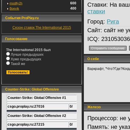
600
modify2h
Ставки:
На ваш
400
Boevik
ставки
События ProPlay.ru
Город:
Рига
Сезон ставок The International 2015
Сайт:
сайт не у
ICQ:
231053036
Голосование
The Internaitonal 2015 был
Лучше предыдуших
О себе
Хуже предыдущих
Такой же
Варкрафт, "Что?Где?Когд
Counter-Strike: Global Offensive
Counter-Strike: Global Offensive #1
csgo.proplay.ru:27016
0/
Железо
Counter-Strike: Global Offensive #2
Процессор:
не 
csgo.proplay.ru:27215
0/
Память:
не ука