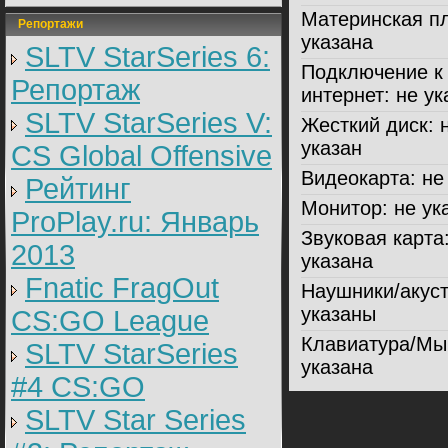
Материнская пл
Репортажи
указана
SLTV StarSeries 6:
Подключение к
Репортаж
интернет:
не ук
SLTV StarSeries V:
Жесткий диск:
н
указан
CS Global Offensive
Видеокарта:
не 
Рейтинг
Монитор:
не ук
ProPlay.ru: Январь
Звуковая карта
2013
указана
Fnatic FragOut
Наушники/акуст
указаны
CS:GO League
Клавиатура/Мы
SLTV StarSeries
указана
#4 CS:GO
SLTV Star Series