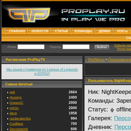
ГЛАВНАЯ
НОВОСТИ
СТАТЬИ
КОМАНДЫ
ДЕМКИ
VOD'ы
СА
Забыли па
Логин:
Пароль:
Регистра
Расписание ProPlayTV
ProPlay.ru
>
Пользовател
Мы ищем стримеров по League of Legends
и DOTA2!
Пользователь NightKeep
Самые богатые
Ник:
NightKeepe
2664
ggtt
2400
Hvostyn
Команды:
Зарег
2000
GopaveC
2000
rmn1x
Статус:
offlin
1958
Akon
Галерея:
Персо
994
razdavalochka
700
CoolMast
Дневник:
Персо
606
Devostatortk