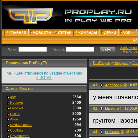
ГЛАВНАЯ
НОВОСТИ
СТАТЬИ
КОМАНДЫ
ДЕМКИ
VOD'ы
СА
Забыли па
Логин:
Пароль:
Регистра
Расписание ProPlayTV
ProPlay.ru
>
Форумы
>
Гл
Мы ищем стримеров по League of Legends
и DOTA2!
#1
@ 18.05.
Agent220v
Самые богатые
у меня появилс
2664
ggtt
2400
Hvostyn
2000
GopaveC
#2
@ 18.05.0
Магистр
2000
rmn1x
1958
грунтом назови
Akon
994
razdavalochka
700
CoolMast
#4
@ 18.05.0
PREt.404
606
Devostatortk