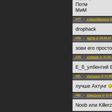
Потм
МиМ
#77
@
e-Sport)Musique
drophack
#78
@ 20.05.07
NOTN
зови его прост
#79
@ 21.05.
ZZRIDZE
Е_б_улбентий Б
#81
@ 21.05
PinGamer
лучше Ахтунг
#82
@ 21.0
Killer.Zone
Noob или Killer