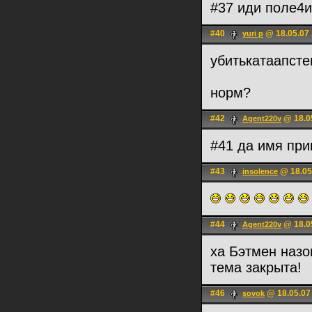
#37 иди поле4и
#40
@ 18.05.07 
yuri p
убитькатаапсте
норм?
#42
@ 18.0
Agent220v
#41 да имя пр
#43
@ 18.05
insolence
#44
@ 18.0
Agent220v
ха Бэтмен назо
тема закрыта!
#46
@ 18.05.07
sovok