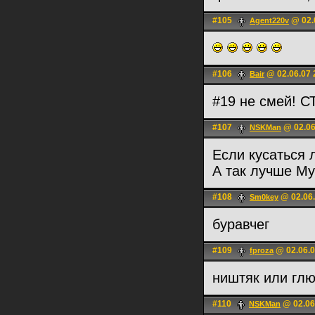
#105
@ 02.
Agent220v
#106
@ 02.06.07 
Bair
#19 не смей! 
#107
@ 02.06
NSKMan
Если кусаться 
А так лучше М
#108
@ 02.06.
Sm0key
буравчег
#109
@ 02.06.0
fproza
ништяк или глю
#110
@ 02.06
NSKMan