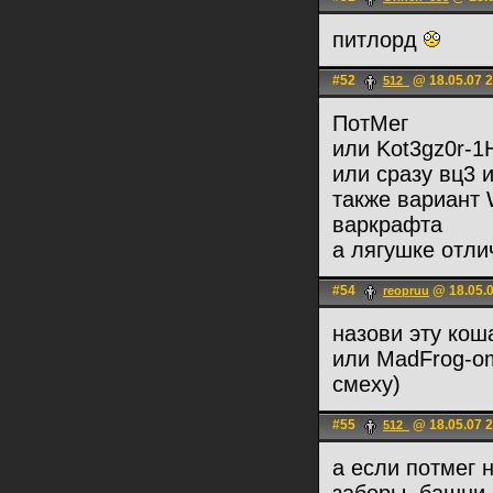
питлорд
#52
@ 18.05.07 2
512_
ПотМег
или Kot3gz0r-1
или сразу вц3 и
также вариант W
варкрафта
а лягушке отли
#54
@ 18.05.0
reopruu
назови эту кош
или MadFrog-om
смеху)
#55
@ 18.05.07 2
512_
а если потмег 