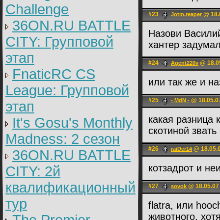
Challenge
#23
@ 18.
Jotm.reaper
36ON.RU BATTLE
Назови Василий
CITY: Групповой
хантер задума
этап
#24
@ 18.0
Agent220v
FnaticRC CS
или так же и н
League: Групповой
#25
@ 18.05.0
- MdN -
этап
какая разница 
It's Gosu's Monthly
скотиной звать
Madness: 2 сезон
#26
@ 18.05.0
raiDer14
36ON.RU BATTLE
котзадрот и не
CITY: 2й
квалификационный
#27
@ 18.05.07
sovok
тур
flatra, или hoo
животного, хот