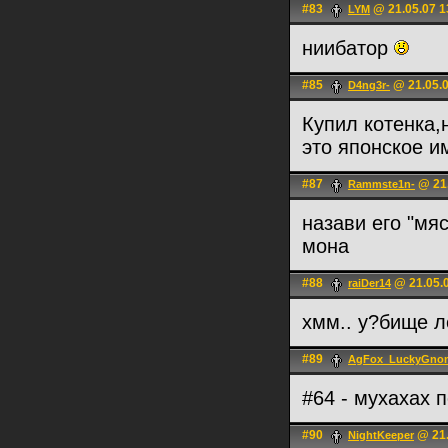
#83
@ 21.05.07 1
LYM
ниибатор
#85
@ 21.05.0
D4ng3r-
Купил котенка,
это японское 
#87
@ 21.
Rammste1n-
назави его "мя
мона
#88
@ 21.05.0
raiDer14
хмм.. у?бище л
#89
AgFox_LuckyGno
#64 - мухахах 
#90
@ 21.
NightKeeper