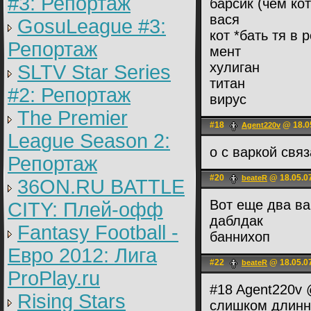
#3: Репортаж
барсик (чем ко
вася
GosuLeague #3:
кот *бать тя в 
Репортаж
мент
хулиган
SLTV Star Series
титан
#2: Репортаж
вирус
The Premier
#18
@ 18.0
Agent220v
League Season 2:
о с варкой свя
Репортаж
#20
@ 18.05.0
beateR
36ON.RU BATTLE
Вот еще два ва
CITY: Плей-офф
даблдак
Fantasy Football -
баннихоп
Евро 2012: Лига
#22
@ 18.05.0
beateR
ProPlay.ru
#18 Agent220v 
Rising Stars
слишком длинн