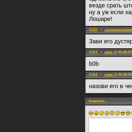
везде срать шт
ну а уж если х
Лошаре!
#122
combatwoundedv
Зави его дустя
#123
@ 05.06.07
mAd.
b0b
#124
@ 05.06.07
enkie
назови его в ч
Ответить