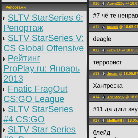
#10
@ 18.0
Agent220v
Репортажи
#7 чё те ненра
SLTV StarSeries 6:
Репортаж
#11
@ 18.05.07
beateR
SLTV StarSeries V:
deagle
CS Global Offensive
#12
@ 18.05.0
raiDer14
Рейтинг
террорист
ProPlay.ru: Январь
#13
@ 18.05.07
Jesus-
2013
Хантреска
Fnatic FragOut
CS:GO League
#14
@ 18.0
Agent220v
SLTV StarSeries
#11 да дигл зв
#4 CS:GO
#17
@ 18.05.
MuIIIaH9I
SLTV Star Series
блейд