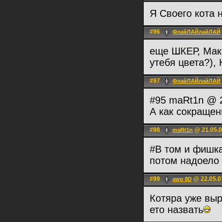
Я Своего кота 
#96
ФлайЛАЙлайЛАЙ
еще ШКЕР, МакС
утебя цвета?),
#97
ФлайЛАЙлайЛАЙ
#95 maRt1n @ 2
А как сокращен
#98
@ 21.05.0
maRt1n
#В том и фишка
потом надоело 
#99
@ 22.05.0
awp 8D
Котяра уже выр
ето назвать