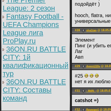
The Premier
подойдёт )
League: 2 cезон
Fantasy Football -
hooch, flatra, 
универсальные
UEFA Champions
#28
@ 18.05.0
League лига
sha1tan
ProPlay.ru
Элемент
Пинг (и убить е
36ON.RU BATTLE
Лаг
CITY: 1й
Авп
квалификационный
#29
@ 18.0
Agent220v
тур
#25
36ON.RU BATTLE
нет я их люблю!
CITY: Составы
#31
@ 18.05.0
- MdN -
команд
catshot =)
#32
@ 18.05
Reverant]