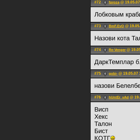
#72
@ 19.05.07
fproza
Лобковым кра
#73
@ 19.05.
BmF.EvO
Назови кота Та
#74
@ 19.05
Re-Venger
ДаркТемплар б.
#75
@ 19.05.07 
gobi-
назови Белелб
#76
@ 19.
hUntEr_vAd
Висп
Хекс
Талон
Бист
КОТГ