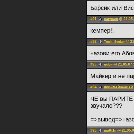
Барсик или Вис
#91
@ 21.05.
patyhard
кемпер!!
#92
@ 21
Truth_Seeker
назови его Аб
#93
@ 21.05.07 
gobi-
Майкер и не п
#94
ФлайЛАЙлайЛАЙ
ЧЕ вы ПАРИТЕ
звучало???
=>вывод=>назо
#95
@ 21.05.0
maRt1n