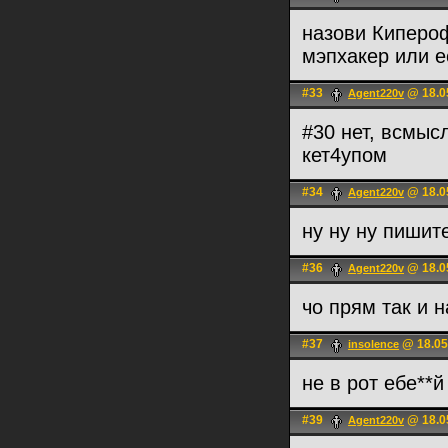
назови Киперо
мэпхакер или е
#33
@ 18.0
Agent220v
#30 нет, всмыс
кет4упом
#34
@ 18.0
Agent220v
ну ну ну пишит
#36
@ 18.0
Agent220v
чо прям так и 
#37
@ 18.05
insolence
не в рот ебе**
#39
@ 18.0
Agent220v