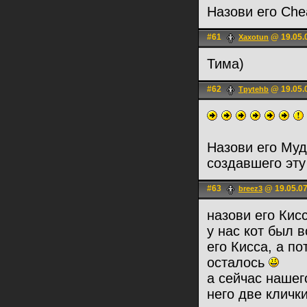
Назови его Che
#61
@ 19.05.
Xaxotun
Тима)
#62
@ 19.05.
Тpytehb
Назови его Муд
создавшего эту
#63
@ 19.05.07
breez3
назови его Кисс
у нас кот был 
его Кисса, а по
осталось
а сейчас нашего
него две кличк