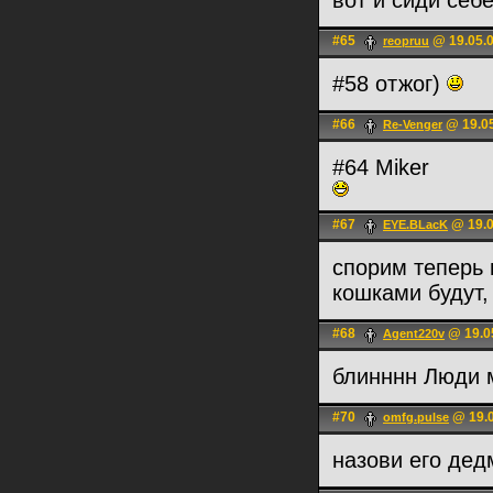
вот и сиди себе
#65
@ 19.05.0
reopruu
#58 отжог)
#66
@ 19.05
Re-Venger
#64 Miker
#67
@ 19.0
EYE.BLacK
спорим теперь 
кошками будут,
#68
@ 19.0
Agent220v
блинннн Люди 
#70
@ 19.0
omfg.pulse
назови его дед