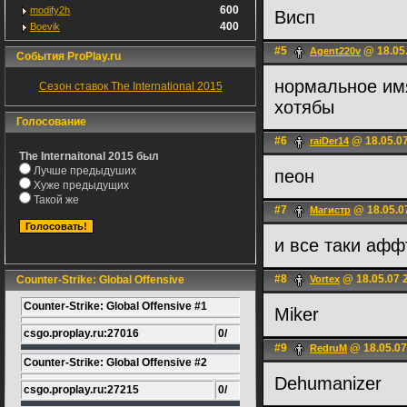
600
modify2h
Висп
400
Boevik
#5
@ 18.05.
Agent220v
События ProPlay.ru
нормальное имя
Сезон ставок The International 2015
хотябы
Голосование
#6
@ 18.05.07
raiDer14
The Internaitonal 2015 был
Лучше предыдуших
пеон
Хуже предыдущих
Такой же
#7
@ 18.05.0
Магистр
и все таки аф
#8
@ 18.05.07 
Counter-Strike: Global Offensive
Vortex
Counter-Strike: Global Offensive #1
Miker
csgo.proplay.ru:27016
0/
#9
@ 18.05.07
RedruM
Counter-Strike: Global Offensive #2
Dehumanizer
csgo.proplay.ru:27215
0/