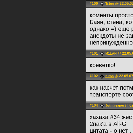
#100
@ 22.05.0
Tr1gg
коменты просто
Баян, стена, ко
однако =) еще 
анекдоты не за
непринужденно
#101
@ 22.05.
M1LAN
креветко!
#102
@ 22.05.07
Kiros
как насчет пот
транспорте со
#104
@ 02
Jotm.reaper
хахаха #64 жес
2пак'a в Ali-G
цитата - о нет ,