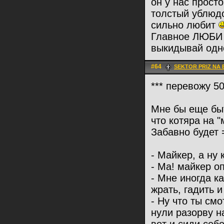
он у нас прост
толстый ублюдо
сильно любит
Главное ЛЮБИ е
выкидывай одного 
#64
SEKTOR PRIZ NA
*** перевожу 5
Мне бы еще быт
что котяра на "
Забавно будет 
- Майкер, а ну 
- Ма! майкер оп
- Мне иногда ка
жрать, гадить и
- Ну что ты см
нули разорву н