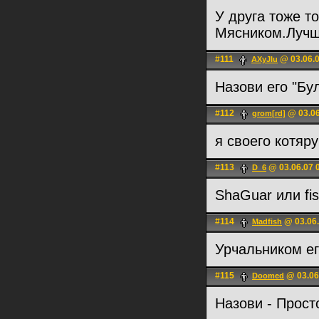
У друга тоже т
Мясником.Лучше
#111
@ 03.06.0
AXyJIu
Назови его "Бу
#112
@ 03.06
grom[rd]
я своего котяр
#113
@ 03.06.07 
D_6
ShaGuar или fi
#114
@ 03.06.
Madfish
Урчальником ег
#115
@ 03.06
Doomed
Назови - Прост