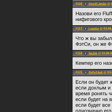
#116
@ 0
GhoST.JetSet
Назови его Fluf
нифигового кро
#117
@ 03.06.
LyanGo
Что ж вы забыл
ФэтСи, он же 
#118
@ 03.06.0
Sm1lik
Кемпер его наз
#121
@ 03.
PoPuT4uK
Если он будет 
если дохлым и 
время ронять ч
если будет на в
если будет все
однозначно его 