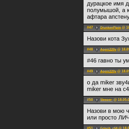
дурацкое имя д
полумышой, а к
афтара апстену
#47
@ 18
DrunkenPipin
Назови кота Зу
#48
@ 18.05
Agent220v
#46 гавно ты у
#49
@ 18.0
Agent220v
о да miker зву4
miker мне на с
#50
@ 18.05.0
Sleeper-
Назови в мою 
или просто ЛИЧ 
#51
@ 18.0
Grinch_c58