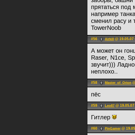
заборы, башни 
прятаться под 
например танка
сменил расу и 
TowerNoob
#56
@ 19.05.07 
Airkill
А может он гон
Raser, N1ce, Sp
звучит))) Ладн
неплохо..
#58
@
Master_of_Orion
пёс
#59
@ 19.05.07
Leo87
Гитлер
#60
@ 19.05
PinGamer