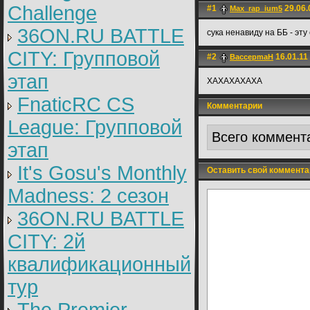
Challenge
#1
29.06.
Max_rap_ium5
36ON.RU BATTLE
сука ненавиду на ББ - эт
CITY: Групповой
#2
16.01.11
BaccepmaH
этап
ХАХАХАХАХА
FnaticRC CS
Комментарии
League: Групповой
Всего коммент
этап
It's Gosu's Monthly
Оставить свой коммента
Madness: 2 сезон
36ON.RU BATTLE
CITY: 2й
квалификационный
тур