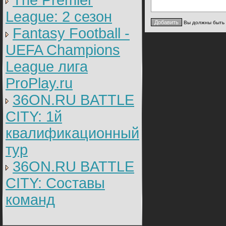
The Premier
League: 2 cезон
Вы должны быть
Fantasy Football -
UEFA Champions
League лига
ProPlay.ru
36ON.RU BATTLE
CITY: 1й
квалификационный
тур
36ON.RU BATTLE
CITY: Составы
команд