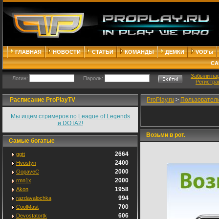
ГЛАВНАЯ
НОВОСТИ
СТАТЬИ
КОМАНДЫ
ДЕМКИ
VOD'ы
СА
Забыли па
Логин:
Пароль:
Регистра
Расписание ProPlayTV
ProPlay.ru
>
Пользовател
Мы ищем стримеров по League of Legends
и DOTA2!
Возьми в рот.
Самые богатые
2664
ggtt
2400
Hvostyn
2000
GopaveC
2000
rmn1x
1958
Akon
994
razdavalochka
700
CoolMast
606
Devostatortk