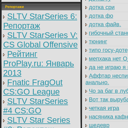
дотка сри
Репортажи
SLTV StarSeries 6:
дотка фо
Репортаж
дотка файв.
гибочный ста
SLTV StarSeries V:
тюнинг
CS Global Offensive
типо госу-дот
Рейтинг
мепхака нет 
ProPlay.ru: Январь
да не играю я 
2013
Аффтар неспис
Fnatic FragOut
анально.
CS:GO League
Чо за баг в л
Вот так выруб
SLTV StarSeries
четкая игра
#4 CS:GO
насяника кафн
SLTV Star Series
шедевр