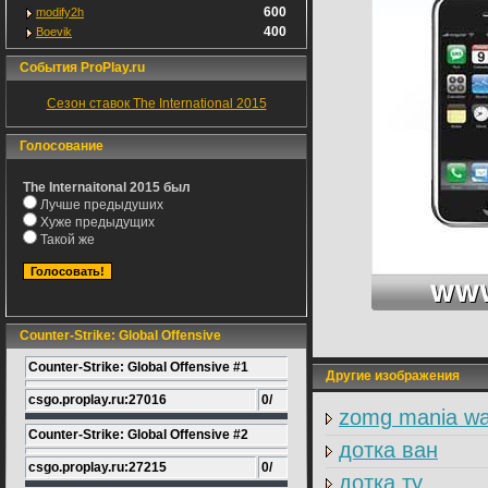
600
modify2h
400
Boevik
События ProPlay.ru
Сезон ставок The International 2015
Голосование
The Internaitonal 2015 был
Лучше предыдуших
Хуже предыдущих
Такой же
Counter-Strike: Global Offensive
Counter-Strike: Global Offensive #1
Другие изображения
csgo.proplay.ru:27016
0/
zomg mania wa
Counter-Strike: Global Offensive #2
дотка ван
csgo.proplay.ru:27215
0/
дотка ту