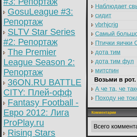
#3: Репортаж
Наблюдает св
GosuLeague #3:
сидит
Репортаж
vbrhjcrjg
SLTV Star Series
Самый большо
#2: Репортаж
Птички яички
The Premier
дота тим
League Season 2:
дота тим фул
митспин
Репортаж
Возьми в рот.
36ON.RU BATTLE
А че та, че та
CITY: Плей-офф
Походу не ток
Fantasy Football -
Евро 2012: Лига
Комментарии
ProPlay.ru
Всего коммент
Rising Stars