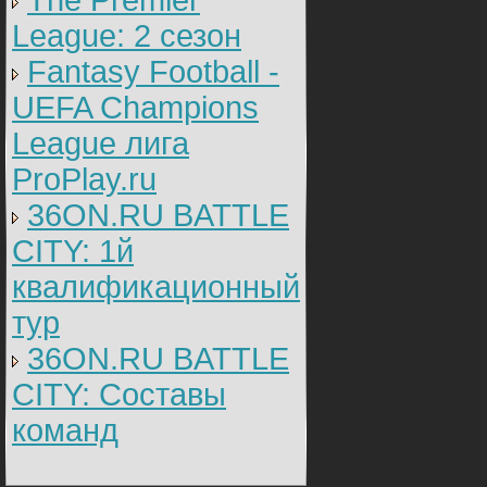
The Premier
League: 2 cезон
Fantasy Football -
UEFA Champions
League лига
ProPlay.ru
36ON.RU BATTLE
CITY: 1й
квалификационный
тур
36ON.RU BATTLE
CITY: Составы
команд