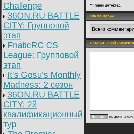
Challenge
#4 гавно детектед.
36ON.RU BATTLE
Комментарии
CITY: Групповой
Всего комментар
этап
FnaticRC CS
Оставить свой коммента
League: Групповой
этап
It's Gosu's Monthly
Madness: 2 сезон
36ON.RU BATTLE
CITY: 2й
квалификационный
Вы должны быт
тур