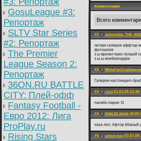
#3: Репортаж
Комментарии
GosuLeague #3:
Всего комментар
Репортаж
SLTV Star Series
#1
JohnnyUta_THE_AV
#2: Репортаж
четкая галерея аффтар м
фотошопе
The Premier
з.ы вручил приз лучшей г
з.ы.ы инеблагодари
League Season 2:
#2
WhiteFanG[забанили
Репортаж
Галерея настоящего бра
36ON.RU BATTLE
#3
21.01.09 21:46
c1q3
CITY: Плей-офф
Fantasy Football -
пасибо парни :D
Евро 2012: Лига
#4
29.05.
5H0K3D 36444
ProPlay.ru
хаха лол. Афтор ё6аный 
Rising Stars
#5
03.07.09 
umbro-boy