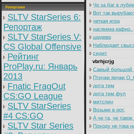
Чо за баг в луби
Репортажи
Вот так вырубаю
SLTV StarSeries 6:
четкая игра
Репортаж
насяника кафно..
SLTV StarSeries V:
шедевр
CS Global Offensive
Наблюдает свысо
сидит
Рейтинг
vbrhjcrjg
ProPlay.ru: Январь
Самый большой 
2013
Птички яички О_
Fnatic FragOut
дота тим
дота тим фул
CS:GO League
митспин
SLTV StarSeries
Возьми в рот.
#4 CS:GO
А че та, че такое
SLTV Star Series
Походу не тока н