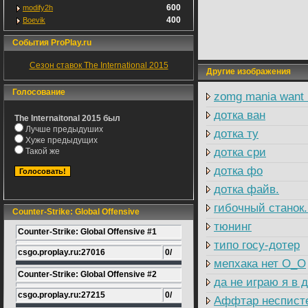
600
modify2h
400
Boevik
События ProPlay.ru
Сезон ставок The International 2015
Другие изображения
Голосование
zomg mania want 
дотка ван
The Internaitonal 2015 был
Лучше предыдуших
дотка ту
Хуже предыдущих
дотка сри
Такой же
дотка фо
дотка файв.
гибочный станок
Counter-Strike: Global Offensive
тюнинг
Counter-Strike: Global Offensive #1
типо госу-дотер
csgo.proplay.ru:27016
0/
мепхака нет О_О
Counter-Strike: Global Offensive #2
да не играю я в 
csgo.proplay.ru:27215
0/
Аффтар неспистел