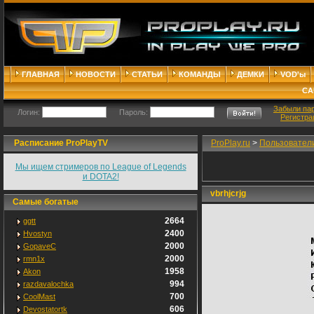
ГЛАВНАЯ
НОВОСТИ
СТАТЬИ
КОМАНДЫ
ДЕМКИ
VOD'ы
СА
Забыли па
Логин:
Пароль:
Регистра
Расписание ProPlayTV
ProPlay.ru
>
Пользовател
Мы ищем стримеров по League of Legends
и DOTA2!
vbrhjcrjg
Самые богатые
2664
ggtt
2400
Hvostyn
2000
GopaveC
2000
rmn1x
1958
Akon
994
razdavalochka
700
CoolMast
606
Devostatortk