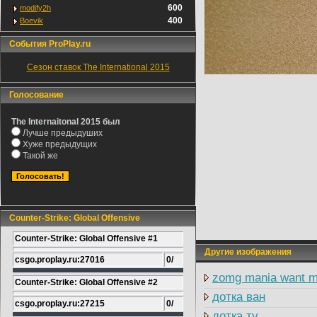
600
modify2h
400
Boevik
События ProPlay.ru
Сезон ставок The International 2015
Голосование
The Internaitonal 2015 был
Лучше предыдуших
Хуже предыдущих
Такой же
Counter-Strike: Global Offensive
Counter-Strike: Global Offensive #1
Другие изображения
csgo.proplay.ru:27016
0/
zomg mania want ma
Counter-Strike: Global Offensive #2
дотка ван
csgo.proplay.ru:27215
0/
дотка ту