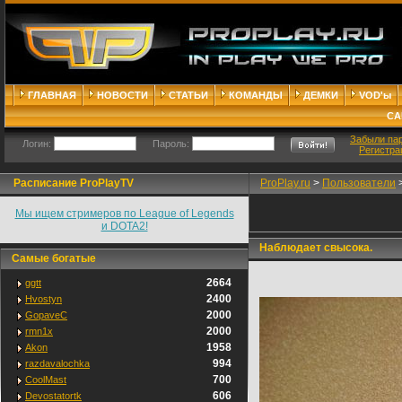
ГЛАВНАЯ
НОВОСТИ
СТАТЬИ
КОМАНДЫ
ДЕМКИ
VOD'ы
СА
Забыли па
Логин:
Пароль:
Регистра
Расписание ProPlayTV
ProPlay.ru
>
Пользователи
Мы ищем стримеров по League of Legends
и DOTA2!
Наблюдает свысока.
Самые богатые
2664
ggtt
2400
Hvostyn
2000
GopaveC
2000
rmn1x
1958
Akon
994
razdavalochka
700
CoolMast
606
Devostatortk