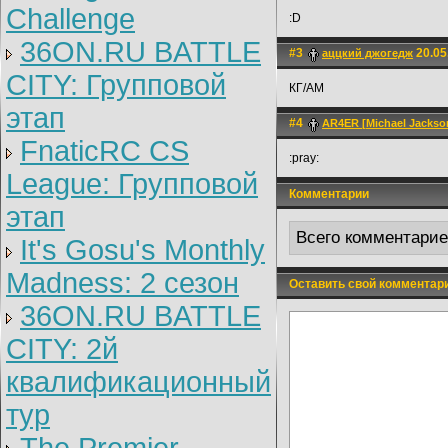
Challenge
:D
36ON.RU BATTLE
#3
20.05
аццкий джогедж
CITY: Групповой
КГ/AM
этап
#4
AR4ER [Michael Jackson
FnaticRC CS
:pray:
League: Групповой
Комментарии
этап
Всего комментари
It's Gosu's Monthly
Madness: 2 сезон
Оставить свой комментар
36ON.RU BATTLE
CITY: 2й
квалификационный
тур