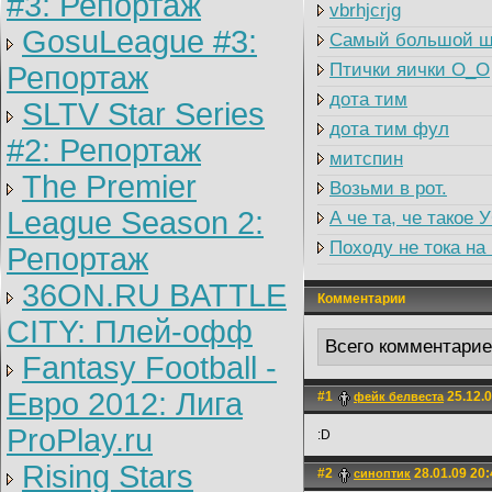
#3: Репортаж
vbrhjcrjg
GosuLeague #3:
Самый большой ш
Птички яички О_О
Репортаж
дота тим
SLTV Star Series
дота тим фул
#2: Репортаж
митспин
The Premier
Возьми в рот.
League Season 2:
А че та, че такое 
Походу не тока на
Репортаж
36ON.RU BATTLE
Комментарии
CITY: Плей-офф
Всего комментари
Fantasy Football -
Евро 2012: Лига
#1
25.12.0
фейк белвеста
ProPlay.ru
:D
Rising Stars
#2
28.01.09 20:
синоптик