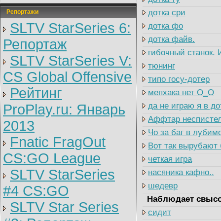
дотка сри
Репортажи
SLTV StarSeries 6:
дотка фо
дотка файв.
Репортаж
гибочный станок.
SLTV StarSeries V:
тюнинг
CS Global Offensive
типо госу-дотер
Рейтинг
мепхака нет О_О
да не играю я в до
ProPlay.ru: Январь
Аффтар неспистел,
2013
Чо за баг в лубим
Fnatic FragOut
Вот так вырубают
CS:GO League
четкая игра
SLTV StarSeries
насяника кафно..
шедевр
#4 CS:GO
Наблюдает свысо
SLTV Star Series
сидит