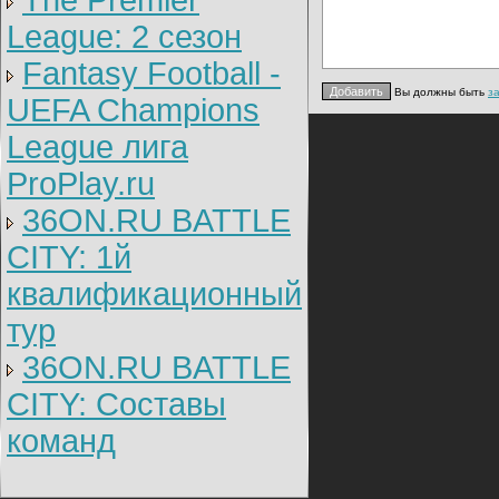
The Premier
League: 2 cезон
Fantasy Football -
Вы должны быть
з
UEFA Champions
League лига
ProPlay.ru
36ON.RU BATTLE
CITY: 1й
квалификационный
тур
36ON.RU BATTLE
CITY: Составы
команд