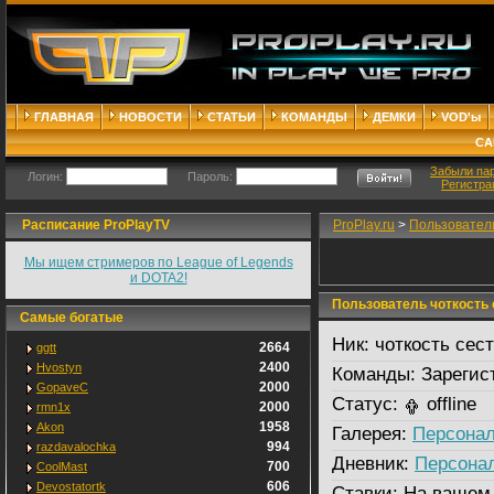
ГЛАВНАЯ
НОВОСТИ
СТАТЬИ
КОМАНДЫ
ДЕМКИ
VOD'ы
СА
Забыли па
Логин:
Пароль:
Регистра
Расписание ProPlayTV
ProPlay.ru
>
Пользовател
Мы ищем стримеров по League of Legends
и DOTA2!
Пользователь чоткость 
Самые богатые
Ник:
чоткость сест
2664
ggtt
2400
Hvostyn
Команды:
Зарегис
2000
GopaveC
Статус:
offline
2000
rmn1x
1958
Akon
Галерея:
Персонал
994
razdavalochka
Дневник:
Персона
700
CoolMast
606
Devostatortk
Ставки:
На вашем