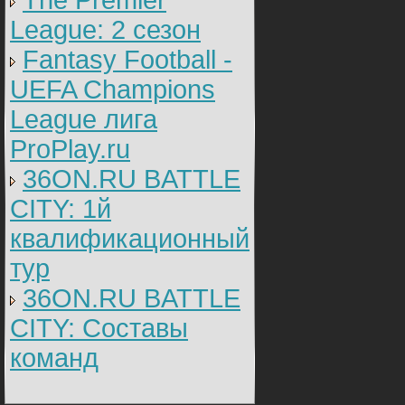
The Premier
League: 2 cезон
Fantasy Football -
UEFA Champions
League лига
ProPlay.ru
36ON.RU BATTLE
CITY: 1й
квалификационный
тур
36ON.RU BATTLE
CITY: Составы
команд