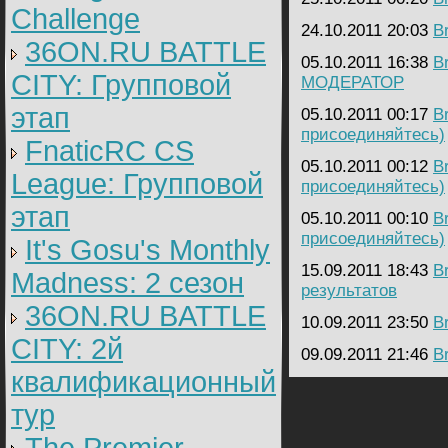
Challenge
24.10.2011 20:03
B
36ON.RU BATTLE
05.10.2011 16:38
B
CITY: Групповой
МОДЕРАТОР
этап
05.10.2011 00:17
B
присоединяйтесь)
FnaticRC CS
05.10.2011 00:12
B
League: Групповой
присоединяйтесь)
этап
05.10.2011 00:10
B
присоединяйтесь)
It's Gosu's Monthly
15.09.2011 18:43
B
Madness: 2 сезон
результатов
36ON.RU BATTLE
10.09.2011 23:50
B
CITY: 2й
09.09.2011 21:46
B
квалификационный
тур