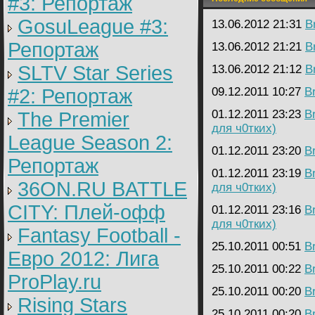
#3: Репортаж
GosuLeague #3:
13.06.2012 21:31
B
Репортаж
13.06.2012 21:21
B
SLTV Star Series
13.06.2012 21:12
B
#2: Репортаж
09.12.2011 10:27
B
01.12.2011 23:23
B
The Premier
для ч0тких)
League Season 2:
01.12.2011 23:20
B
Репортаж
01.12.2011 23:19
B
36ON.RU BATTLE
для ч0тких)
CITY: Плей-офф
01.12.2011 23:16
B
для ч0тких)
Fantasy Football -
25.10.2011 00:51
B
Евро 2012: Лига
25.10.2011 00:22
B
ProPlay.ru
25.10.2011 00:20
B
Rising Stars
25.10.2011 00:20
B