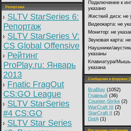
Подключение к ин
Репортажи
указано
SLTV StarSeries 6:
Жесткий диск:
не 
Видеокарта:
не ук
Репортаж
Монитор:
не указа
SLTV StarSeries V:
Звуковая карта:
не
CS Global Offensive
Наушники/акустик
Рейтинг
указаны
Клавиатура/Мышь
ProPlay.ru: Январь
указана
2013
Сообщения в форумах [1
Fnatic FragOut
BraBlay
(1052)
CS:GO League
Главный
(36)
Counter-Strike
(2)
SLTV StarSeries
WarCraft III
(2)
#4 CS:GO
StarCraft II
(2)
DotA
(1)
SLTV Star Series
Последние сообщения