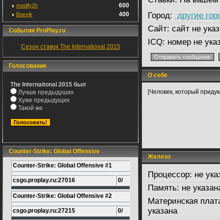
600
modify2h
400
Город:
другие гор
Boevik
Сайт:
сайт не указ
События ProPlay.ru
ICQ:
номер не ука
Сезон ставок The International 2015
Голосование
О себе
The Internaitonal 2015 был
[Человек, который придум
Лучше предыдуших
Хуже предыдущих
Такой же
Counter-Strike: Global Offensive
Железо
Counter-Strike: Global Offensive #1
Процессор:
не ука
csgo.proplay.ru:27016
0/
Память:
не указан
Counter-Strike: Global Offensive #2
Материнская плат
указана
csgo.proplay.ru:27215
0/