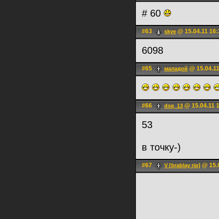
# 60
#63
@ 15.04.11 16:
skye
6098
#65
@ 15.04.11
маладой
#66
@ 15.04.11 
dsq_13
53
в точку-)
#67
@ 15.0
V [brablay rip]