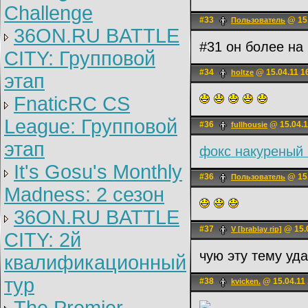
Challenge
#33
@ 15.
Пользователь
36ON.RU BATTLE
#31 он более на
CITY: Групповой
#34
@ 15.04.11 1
holtze
этап
FnaticRC CS
League: Групповой
#36
@ 15.04.1
fullhousie
этап
фокс накуреный
It's Gosu's Monthly
#36
@ 15.
Пользователь
Madness: 2 сезон
36ON.RU BATTLE
#37
@ 15.0
V [brablay rip]
CITY: 2й
чую эту тему уд
квалификационный
тур
#38
@ 15.04.11 
kvicken.