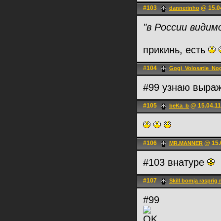
#103
@ 15.04
dannerinho
"в России видим
прикинь, есть
#104
Gogi_Volosatie_No
#99 узнаю выраж
#105
@ 15.04.11
beKa_b
#106
@ 15.
MR.MANNER
#103 внатуре
#107
Skill bomja rasprig 
#99
OK