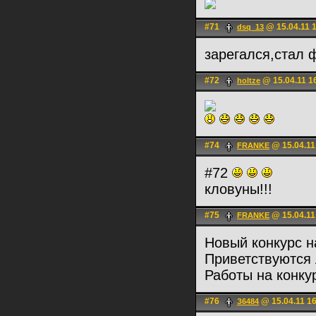
#71
@ 15.04.11 
dsq_13
зарегался,стал
#72
@ 15.04.11 1
holtze
#74
@ 15.04.11
FRANKE
#72
кловуны!!!
#75
@ 15.04.11
FRANKE
Новый конкурс н
Приветствуются 
Работы на конку
#76
@ 15.04.11 1
З6484