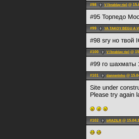
#98
@ 15.0
V [brablay rip]
#95 Торпедо Мо
#99
YA TAKOY BEGU A 
#98 sry но твой
#100
@ 15
V [brablay rip]
#99 го шахматы 
#101
@ 15.04
dannerinho
Site under constr
Please try again l
#102
@ 15.04.1
bRAZILR