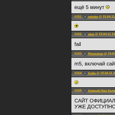
ещё 5 минут
#151
@ 15.04.11
redojke
#152
@ 15.04.11 2
skye
fail
#153
@ 15.04
Photoshop
m5, включай сай
#154
@ 15.04.11 2
frojke
#155
Алексей Лекс Кол
САЙТ ОФИЦИАЛ
УЖЕ ДОСТУПНО Н