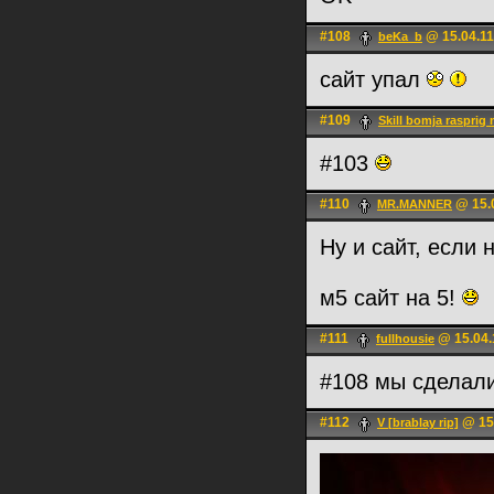
#108
@ 15.04.11
beKa_b
сайт упал
#109
Skill bomja rasprig 
#103
#110
@ 15.0
MR.MANNER
Ну и сайт, если 
м5 сайт на 5!
#111
@ 15.04.
fullhousie
#108 мы сделал
#112
@ 15.
V [brablay rip]