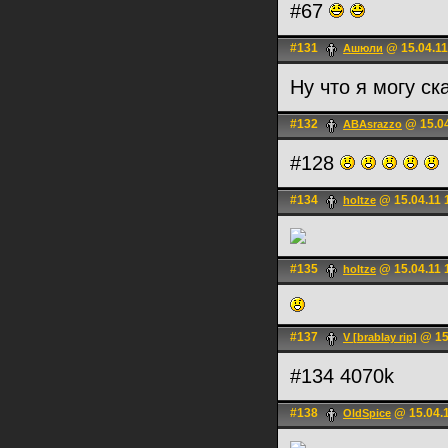
#67
#131
@ 15.04.11
Ашюли
Ну что я могу ск
#132
@ 15.04
ABAsrazzo
#128
#134
@ 15.04.11 
holtze
#135
@ 15.04.11 
holtze
#137
@ 15
V [brablay rip]
#134 4070k
#138
@ 15.04.1
OldSpice