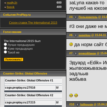
заLупа какая-то
600
modify2h
400
Boevik
лучшеб на юкоз
События ProPlay.ru
#4
@ 15.0
Пользователь
Сезон ставок The International 2015
#3 они даже не 
Голосование
#6
@ 15.04.11 
superkuu
The Internaitonal 2015 был
да норм сайт б
Лучше предыдуших
Хуже предыдущих
Такой же
#7
@ 15.04
ручнойбанан
Эдуард «Edik» И
жылвоажываэыв
эадльыв
Counter-Strike: Global Offensive
жабыва
Counter-Strike: Global Offensive #1
csgo.proplay.ru:27016
0/
Counter-Strike: Global Offensive #2
csgo.proplay.ru:27215
0/
#10
@ 15.04.1
fullhousie