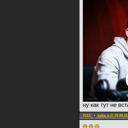
ну как тут не вс
#113
@ 15.04.11
beKa_b