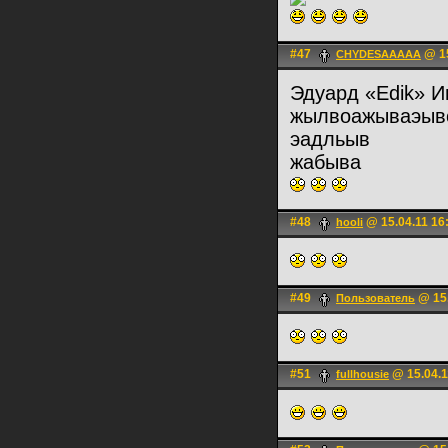
#47
@ 15
CHYDESAAAAA
Эдуард «Edik» И
жылвоажываэыв
эадльыв
жабыва
#48
@ 15.04.11 16
hooli
#49
@ 15.
Пользователь
#51
@ 15.04.1
fullhousie