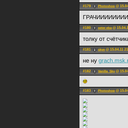
#179
@ 15.04
Photoshop
ГРАЧИИИИ
#180
@ 15.04.1
xeter eba
толку от счётчик
#181
@ 15.04.11 2
skye
не ну
grach.msk.
#182
@ 15.04
Vanilla_Sky
#183
@ 15.04
Photoshop