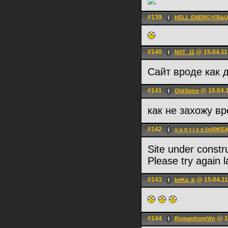
#139
HELL ENERGY[БЫ
#140
@ 15.04.11
NST_11
Сайт вроде как 
#141
@ 15.04.1
OldSpice
как не захожу в
#142
s u n r i s e [n00KE
Site under constr
Please try again l
#143
@ 15.04.11
beKa_b
#144
@ 15
RomanfromVrn