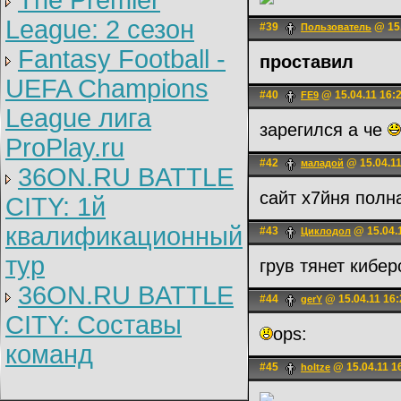
The Premier
League: 2 cезон
#39
@ 15.
Пользователь
Fantasy Football -
проставил
UEFA Champions
#40
@ 15.04.11 16:
FE9
League лига
зарегился а че
ProPlay.ru
#42
@ 15.04.11
маладой
36ON.RU BATTLE
сайт х7йня пол
CITY: 1й
квалификационный
#43
@ 15.04.
Циклодол
тур
грув тянет кибе
36ON.RU BATTLE
#44
@ 15.04.11 16:
gerY
CITY: Составы
ops:
команд
#45
@ 15.04.11 1
holtze