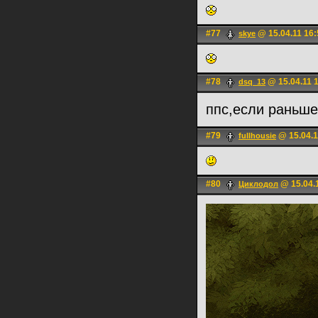
#77
@ 15.04.11 16:
skye
#78
@ 15.04.11 
dsq_13
ппс,если раньше
#79
@ 15.04.1
fullhousie
#80
@ 15.04.
Циклодол