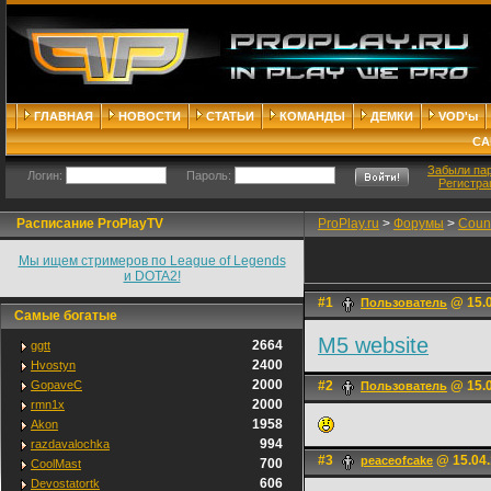
ГЛАВНАЯ
НОВОСТИ
СТАТЬИ
КОМАНДЫ
ДЕМКИ
VOD'ы
СА
Забыли па
Логин:
Пароль:
Регистра
Расписание ProPlayTV
ProPlay.ru
>
Форумы
>
Count
Мы ищем стримеров по League of Legends
и DOTA2!
#1
@ 15.0
Пользователь
Самые богатые
M5 website
2664
ggtt
2400
Hvostyn
2000
GopaveC
#2
@ 15.0
Пользователь
2000
rmn1x
1958
Akon
994
razdavalochka
#3
@ 15.04.
peaceofcake
700
CoolMast
606
Devostatortk