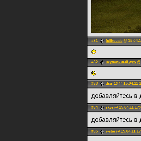
#81
@ 15.04.1
fullhousie
#82
@ 
неуловимый джо
#83
@ 15.04.11 
dsq_13
добавляйтесь в
#84
@ 15.04.11 17:
skye
добавляйтесь в
#85
@ 15.04.11 17
e-star