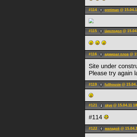
#114
@ 15.04.1
gretiman
#115
@ 15.04.
Циклодол
#116
@ 15
адмирал плов
Site under constr
Please try again l
#119
@ 15.04.
fullhousie
#121
@ 15.04.11 1
skye
#114
#122
@ 15.04.1
маладой