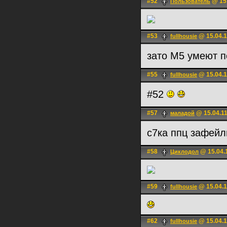
#52
@ 15.
Пользователь
#53
@ 15.04.1
fullhousie
зато М5 умеют 
#55
@ 15.04.1
fullhousie
#52
#57
@ 15.04.11
маладой
с7ка ппц зафей
#58
@ 15.04.
Циклодол
#59
@ 15.04.1
fullhousie
#62
@ 15.04.1
fullhousie