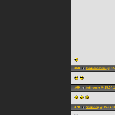
#68
@ 15.
Пользователь
#69
@ 15.04.1
fullhousie
#70
@ 15.04.11
Vanioneg