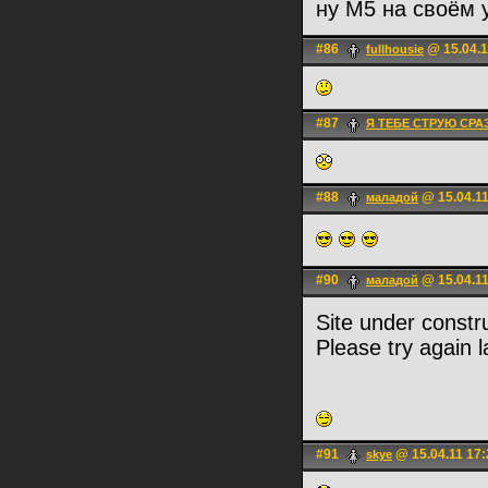
ну М5 на своём
#86
@ 15.04.1
fullhousie
#87
Я ТЕБЕ СТРУЮ СРА
#88
@ 15.04.11
маладой
#90
@ 15.04.11
маладой
Site under constr
Please try again l
#91
@ 15.04.11 17:
skye