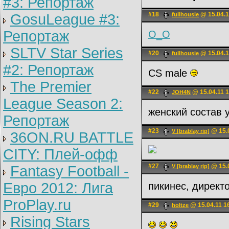
#3: Репортаж
#18
@ 15.04.1
GosuLeague #3:
fullhousie
Репортаж
О_О
SLTV Star Series
#20
@ 15.04.1
fullhousie
#2: Репортаж
CS male
The Premier
#22
@ 15.04.11 1
JOH4N
League Season 2:
женский состав 
Репортаж
#23
@ 15.0
V [brablay rip]
36ON.RU BATTLE
CITY: Плей-офф
#27
@ 15.0
Fantasy Football -
V [brablay rip]
Евро 2012: Лига
пикинес, директ
ProPlay.ru
#29
@ 15.04.11 1
holtze
Rising Stars