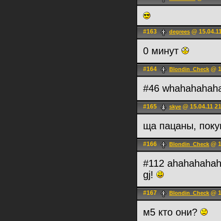
#163
@ 15.04.11
degrees
0 минут
#164
@ 1
Blondin_Check
#46 whahahahah
#165
@ 15.04.11 2
skye
ща пацаны, поку
#166
@ 1
Blondin_Check
#112 ahahahaha
gj!
#167
@ 1
Blondin_Check
м5 кто они?