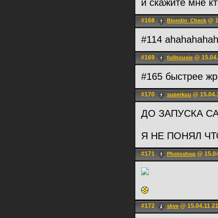
и скажите мне к
#168
@ 1
Blondin_Check
#114 ahahahaha
#169
@ 15.04.
fullhousie
#165 быстрее ж
#170
@ 15.04.
superkuu
ДО ЗАПУСКА СА
Я НЕ ПОНЯЛ ЧТ
#171
@ 15.04
Photoshop
#172
@ 15.04.11 2
skye