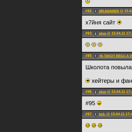
#92
@ 15.04
MR.MANNER
х7йня сайт
#93
@ 15.04.11 17:
skye
#95
YA TAKOY BEGU A 
Школота повылаз
хейтеры и фан
#96
@ 15.04.11 17:
skye
#95
#97
@ 15.04.11 17:
fpS-