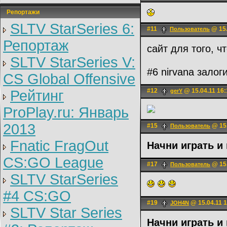
Репортажи
SLTV StarSeries 6:
#11
@ 15.
Пользователь
Репортаж
сайт для того, 
SLTV StarSeries V:
#6 nirvana залог
CS Global Offensive
#12
@ 15.04.11 16:
Рейтинг
gerY
ProPlay.ru: Январь
2013
#15
@ 15.
Пользователь
Fnatic FragOut
Начни играть и
CS:GO League
#17
@ 15.
Пользователь
SLTV StarSeries
#4 CS:GO
#19
@ 15.04.11 1
JOH4N
SLTV Star Series
Начни играть и