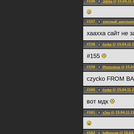
#156
@ 15.04.11 
Jebita
#157
элитный_школьни
хаахха сайт не 
#158
@ 15.04.11 2
frojke
#155
#159
@ 15.04
Photoshop
czycko FROM BA
#160
@ 15.04.11 2
frojke
вот мдк
#161
@ 15.04.11 2
х7ец
#162
@ 15.04.
fullhousie