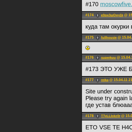
#170
moscowfive
#174
@ 15
к0рн3шОнч1k
куда там окурки
#175
@ 15.04.
fullhousie
#176
@ 15.04.
superkuu
#173 ЭТО УЖЕ Б
#177
@ 15.04.11 2
reika
Site under constr
Please try again l
где устав блюа
#178
@ 15.0
TTyLLIokz0r
ETO VSE TE H4