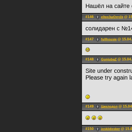
Нашёл на сайте
#146
@ 15
к0рн3шОнч1k
солидарен с №1
#147
@ 15.04.
fullhousie
#148
@ 15.04.
GunjubaZ
Site under constr
Please try again l
#149
@ 15.04
Циклодол
#150
@ 15.0
joskiidosker