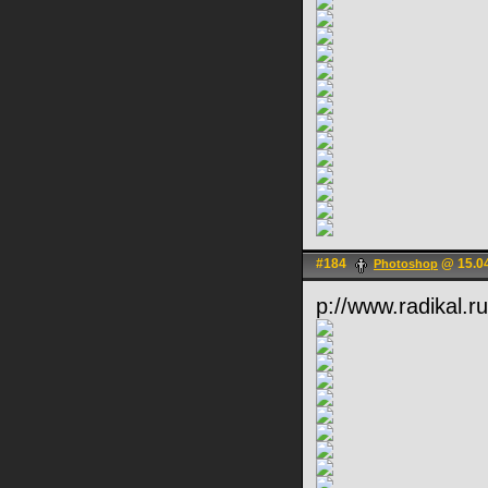
#184
@ 15.04
Photoshop
p://www.radikal.r