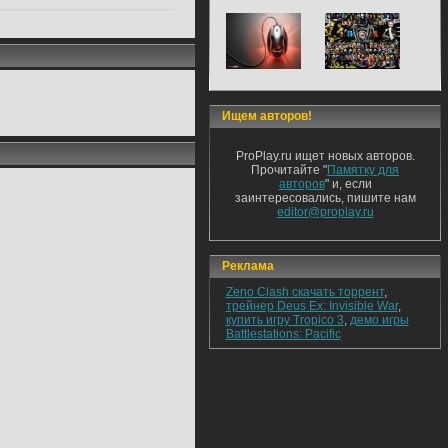
Ищем авторов!
ProPlay.ru ищет новых авторов.
Прочитайте "
Памятку для
авторов
" и, если
заинтересовались, пишите нам
editor@proplay.ru
Реклама
Zeno Clash скачать торрент
,
трейнер Deus Ex: Invisible War
,
купить игру Tropico 3
,
демо игры
Battlestations: Pacific