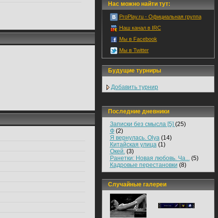
Нас можно найти тут:
ProPlay.ru - Официальная группа
Наш канал в IRC
Мы в Facebook
Мы в Twitter
Будущие турниры
Добавить турнир
Последние дневники
Записки без смысла [5]
(25)
Ф
(2)
Я вернулась. Olya
(14)
Китайская улица
(1)
Окей.
(3)
Ранетки: Новая любовь. Ча...
(5)
Кадровые перестановки
(8)
Случайные галереи