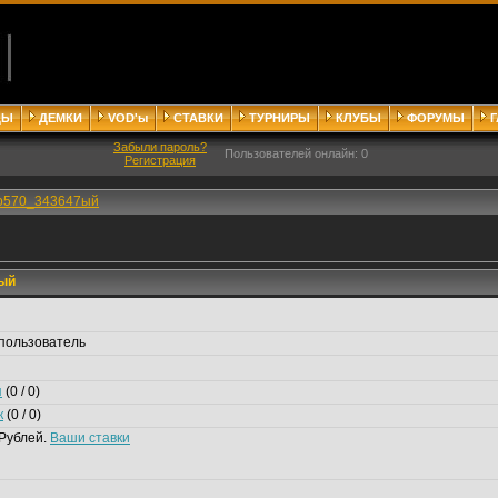
ДЫ
ДЕМКИ
VOD'ы
СТАВКИ
ТУРНИРЫ
КЛУБЫ
ФОРУМЫ
Забыли пароль?
Пользователей онлайн: 0
Регистрация
о570_343647ый
ый
пользователь
я
(0 / 0)
к
(0 / 0)
Рублей.
Ваши ставки