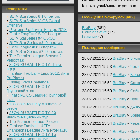
Клавиатура/Мышь:
не указана
Репортажи
SLTV StarSeries 6: Репортаж
Сообщения в форумах [405]
SLTV StarSeries V: CS Global
Offensive
BraBlay
(381)
Рейтинг ProPlay.ru: Январь 2013
Counter-Strike
(17)
Fnatic FragOut CS:GO League
Главный
(7)
SLTV StarSeries #4 CS:GO
SLTV Star Series #3: Репортаж
GosuLeague #3: Репортаж
Последние сообщения
SLTV Star Series #2: Репортаж
The Premier League Season 2:
28.07.2011 15:55
BraBlay
>
В ко
Репортаж
36ON.RU BATTLE CITY: Плей-
28.07.2011 15:53
BraBlay
>
Чоко 
офф
Fantasy Football - Евро 2012: Лига
28.07.2011 15:52
BraBlay
>
Как 
ProPlay.ru
Rising Stars Challenge
28.07.2011 15:51
BraBlay
>
Спок
36ON.RU BATTLE CITY:
Групповой этап
28.07.2011 15:50
BraBlay
>
Соби
FnaticRC CS League: Групповой
28.07.2011 13:57
BraBlay
>
Нужн
этап
It's Gosu's Monthly Madness: 2
28.07.2011 13:57
BraBlay
>
Джэк
сезон
36ON.RU BATTLE CITY: 2й
28.07.2011 13:56
BraBlay
>
Spid
квалификационный тур
The Premier League: 2 cезон
28.07.2011 13:54
BraBlay
>
Через
Fantasy Football - UEFA
Champions League лига ProPlay.ru
28.07.2011 13:51
BraBlay
>
Они 
36ON.RU BATTLE CITY: 1й
квалификационный тур
28.07.2011 13:47
BraBlay
>
ПАЛА