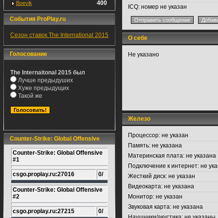
400
Boevik
ICQ:
номер не указан
События ProPlay.ru
Сезон ставок The International 2015
О себе
Голосование
Не указано
The Internaitonal 2015 был
Лучше предыдуших
Хуже предыдущих
Такой же
Железо
Процессор:
не указан
Counter-Strike: Global Offensive
Память:
не указана
Counter-Strike: Global Offensive
Материнская плата:
не указана
#1
Подключение к интернет:
не ука
csgo.proplay.ru:27016
0/
Жесткий диск:
не указан
Видеокарта:
не указана
Counter-Strike: Global Offensive
#2
Монитор:
не указан
Звуковая карта:
не указана
csgo.proplay.ru:27215
0/
Наушники/акустика:
не указаны