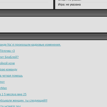
Игра:
не указана
манде Na`vi произошли кадровые изменения.
Тёлочка =3
спит БраБлей?
ойной ночи
раю команду
а четкая помошь
-пот
erMan
 1,5 месяца мне 25
обсыкали женщин. ты следующий!!!
ТА НОМЕР 364