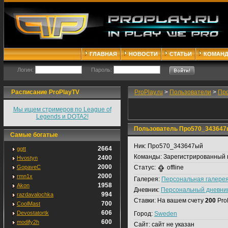
ГЛАВНАЯ
НОВОСТИ
СТАТЬИ
КОМАН
Логин:
Пароль:
Расписание ProPlayTV
ProPlay.ru
>
Пользователи
>
Пр
Мы ищем стримеров по League of
Legends и DOTA2!
Пользователь Про570_343647
Самые богатые
Ник:
Про570_343647ый
2664
ggtt
Команды:
Зарегистрированный 
2400
Hvostyn
2000
GopaveC
Статус:
offline
2000
rmn1x
Галерея:
Персональная галере
1958
Akon
Дневник:
Персональный дневни
994
razdavalochka
Ставки:
На вашем счету
200
Pro
700
CoolMast
606
Devostatortk
Город:
Sweden
600
modify2h
Сайт:
сайт не указан