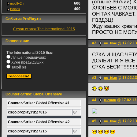
(отныне 367чий)
600
modify2h
ХЛОПЬЕВ С МОЛ
400
Boevik
ОН ТАК ЧАВКАЕТ,
События ProPlay.ru
П13Д3Ц!
Жду ваших креат
Сезон ставок The International 2015
ПРОСТО НЕ МОГУ!!!
Голосование
#2
@ 17.02.13
uu_hlae
The Internaitonal 2015 был
С7КА И ЩАС ЧЕТА
Лучше предыдуших
ДОЛБИТ И Я ВСЕ
Хуже предыдущих
С7КА БЕСИТ!!!!!!!!!!!!!
Такой же
#3
@ 17.02.13
uu_hlae
Counter-Strike: Global Offensive
#4
@ 17.02.13
Шешин
Counter-Strike: Global Offensive #1
csgo.proplay.ru:27016
0/
#5
@ 17.02.13
uu_hlae
Counter-Strike: Global Offensive #2
csgo.proplay.ru:27215
0/