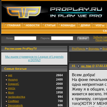
ГЛАВНАЯ
НОВОСТИ
СТАТЬИ
КОМАНДЫ
ДЕМКИ
VOD'ы
СА
Забыли па
Логин:
Пароль:
Регистра
Расписание ProPlayTV
ProPlay.ru
>
Форумы
>
Bra
Мы ищем стримеров по League of Legends
и DOTA2!
#1
@ 17.02.13
uu_hlae
Самые богатые
Всем добра!
2664
ggtt
На фоне печально
2400
Hvostyn
2000
одна неприятная с
GopaveC
2000
rmn1x
Живу я в общаге, 
1958
Akon
живется весело, Н
994
razdavalochka
к примеру, сегодня
700
CoolMast
того(ХОТЯ У МЕНЯ
606
Devostatortk