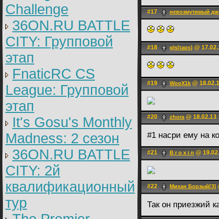
Challenge
#17
невозмутимый дж
36ON.RU BATTLE
CITY: Групповой
#18
@ 17.02.
gIs[taps]
этап
FnaticRC CS
#19
@ 18.02.1
WooX1k
League: Групповой
этап
#20
@ 18.02.13 
zhora
It's Gosu's Monthly
Madness: 2 сезон
#1 насри ему на к
36ON.RU BATTLE
#21
@ 19.02.
B r o x i n
CITY: 2й
квалификационный
#22
Михан Борзый[3]
тур
Так он приезжий к