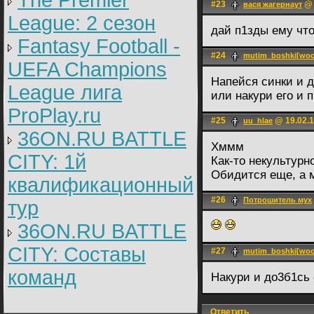
The Premier
#23
@ 
вася жагернаут
League: 2 cезон
дай п1зды ему чт
Fantasy Football -
#24
mutim_boshki[woo
UEFA Champions
Напейся синки и д
League лига
или накури его и
ProPlay.ru
#25
@ 19.02.1
uu_hlae
36ON.RU BATTLE
Хммм
CITY: 1й
Как-то некультурно
Обидится еще, а м
квалификационный
#26
Потрошитель мух
тур
36ON.RU BATTLE
CITY: Составы
#27
mutim_boshki[woo
команд
Накури и до3б1сь
Ответить