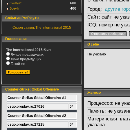
600
modify2h
400
Город:
другие гор
Boevik
Сайт:
сайт не указ
События ProPlay.ru
ICQ:
номер не ука
Сезон ставок The International 2015
Голосование
О себе
The Internaitonal 2015 был
Не указано
Лучше предыдуших
Хуже предыдущих
Такой же
Counter-Strike: Global Offensive
Железо
Counter-Strike: Global Offensive #1
Процессор:
не ука
csgo.proplay.ru:27016
0/
Память:
не указан
Counter-Strike: Global Offensive #2
Материнская плат
указана
csgo.proplay.ru:27215
0/