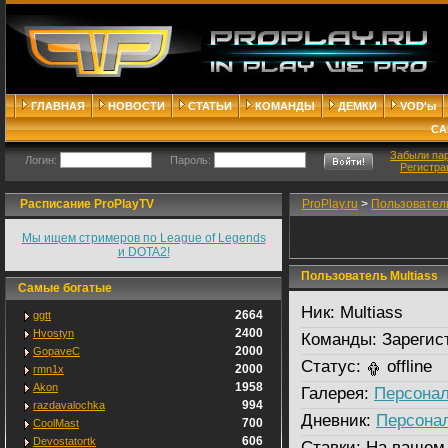
ГЛАВНАЯ
НОВОСТИ
СТАТЬИ
КОМАНДЫ
ДЕМКИ
VOD'ы
СА
Забыли па
Логин:
Пароль:
Регистра
Расписание ProPlayTV
ProPlay.ru
>
Пользовател
Мы ищем стримеров по League of Legends
и DOTA2!
Пользователь Multiass
Самые богатые
Ник:
Multiass
2664
ggtt
2400
Hvostyn
Команды:
Зарегис
2000
GopaveC
Статус:
offline
2000
rmn1x
1958
Akon
Галерея:
Персонал
994
razdavalochka
Дневник:
Персона
700
CoolMast
606
Devostatortk
Ставки:
На вашем