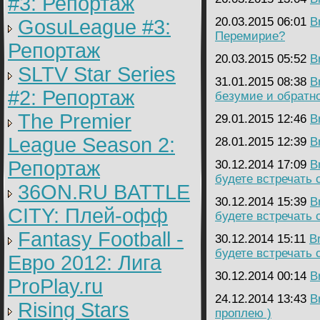
#3: Репортаж
20.03.2015 06:01
B
GosuLeague #3:
Перемирие?
Репортаж
20.03.2015 05:52
B
SLTV Star Series
31.01.2015 08:38
B
#2: Репортаж
безумие и обратн
The Premier
29.01.2015 12:46
B
League Season 2:
28.01.2015 12:39
B
Репортаж
30.12.2014 17:09
B
будете встречать 
36ON.RU BATTLE
30.12.2014 15:39
B
CITY: Плей-офф
будете встречать 
Fantasy Football -
30.12.2014 15:11
B
будете встречать 
Евро 2012: Лига
30.12.2014 00:14
B
ProPlay.ru
24.12.2014 13:43
B
Rising Stars
проплею )