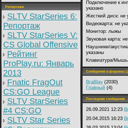
Подключение к ин
Репортажи
указано
SLTV StarSeries 6:
Жесткий диск:
не 
Видеокарта:
не ук
Репортаж
Монитор:
лыжы
SLTV StarSeries V:
Звуковая карта:
не
CS Global Offensive
Наушники/акустик
Рейтинг
указаны
Клавиатура/Мышь
ProPlay.ru: Январь
2013
Сообщения в форумах [2
Fnatic FragOut
BraBlay
(2030)
Главный
(4)
CS:GO League
SLTV StarSeries
Последние сообщения
#4 CS:GO
26.09.2021 12:23
B
SLTV Star Series
20.04.2015 16:23
B
26.03.2015 13:04
B