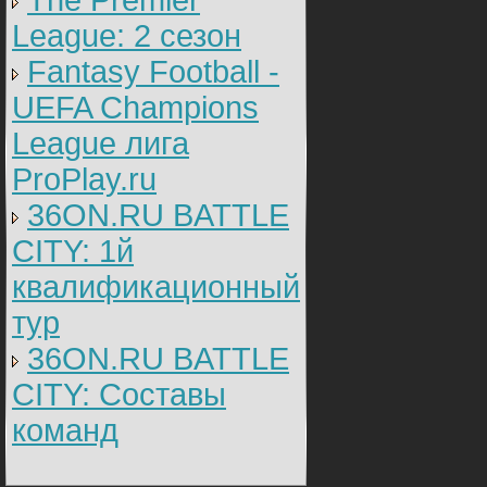
The Premier
League: 2 cезон
Fantasy Football -
UEFA Champions
League лига
ProPlay.ru
36ON.RU BATTLE
CITY: 1й
квалификационный
тур
36ON.RU BATTLE
CITY: Составы
команд