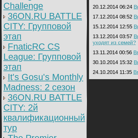
Challenge
20.12.2014 06:24
B
36ON.RU BATTLE
17.12.2014 08:52
B
CITY: Групповой
15.12.2014 12:55
B
этап
13.12.2014 03:57
B
уходят из семей?
FnaticRC CS
13.11.2014 00:56
B
League: Групповой
30.10.2014 15:32
B
этап
24.10.2014 11:35
B
It's Gosu's Monthly
Madness: 2 сезон
36ON.RU BATTLE
CITY: 2й
квалификационный
тур