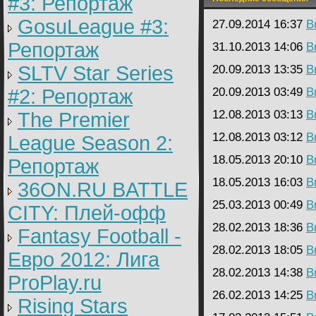
#3: Репортаж
GosuLeague #3:
27.09.2014 16:37
B
Репортаж
31.10.2013 14:06
B
SLTV Star Series
20.09.2013 13:35
B
#2: Репортаж
20.09.2013 03:49
B
12.08.2013 03:13
B
The Premier
12.08.2013 03:12
B
League Season 2:
18.05.2013 20:10
B
Репортаж
18.05.2013 16:03
B
36ON.RU BATTLE
25.03.2013 00:49
B
CITY: Плей-офф
28.02.2013 18:36
B
Fantasy Football -
28.02.2013 18:05
B
Евро 2012: Лига
28.02.2013 14:38
B
ProPlay.ru
26.02.2013 14:25
B
Rising Stars