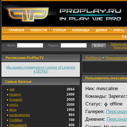
ГЛАВНАЯ
НОВОСТИ
СТАТЬИ
КОМАНДЫ
ДЕМКИ
VOD'ы
СА
Забыли па
Логин:
Пароль:
Регистра
Расписание ProPlayTV
ProPlay.ru
>
Пользовател
Мы ищем стримеров по League of Legends
и DOTA2!
Пользователь mescalin
Самые богатые
Ник:
mescaline
2664
ggtt
2400
Hvostyn
Команды:
Зарегис
2000
GopaveC
Статус:
offline
2000
rmn1x
1958
Akon
Галерея:
Персонал
994
razdavalochka
Дневник:
Персона
700
CoolMast
606
Devostatortk
Ставки:
На вашем