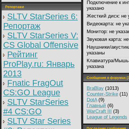
Подключение к ин
Репортажи
указано
SLTV StarSeries 6:
Жесткий диск:
не 
Видеокарта:
не ук
Репортаж
Монитор:
не указа
SLTV StarSeries V:
Звуковая карта:
не
CS Global Offensive
Наушники/акустик
Рейтинг
указаны
Клавиатура/Мышь
ProPlay.ru: Январь
указана
2013
Сообщения в форумах [1
Fnatic FragOut
BraBlay
(1013)
CS:GO League
Counter-Strike
(11)
DotA
(9)
SLTV StarSeries
Главный
(6)
#4 CS:GO
WarCraft III
(3)
League of Legends
SLTV Star Series
Последние сообщения