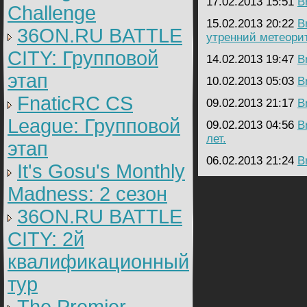
17.02.2013 15:51
B
Challenge
15.02.2013 20:22
B
36ON.RU BATTLE
утренний метеори
CITY: Групповой
14.02.2013 19:47
B
этап
10.02.2013 05:03
B
FnaticRC CS
09.02.2013 21:17
B
League: Групповой
09.02.2013 04:56
B
лет.
этап
06.02.2013 21:24
B
It's Gosu's Monthly
Madness: 2 сезон
36ON.RU BATTLE
CITY: 2й
квалификационный
тур