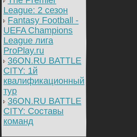
The Premier
League: 2 cезон
Fantasy Football -
UEFA Champions
League лига
ProPlay.ru
36ON.RU BATTLE
CITY: 1й
квалификационный
тур
36ON.RU BATTLE
CITY: Составы
команд