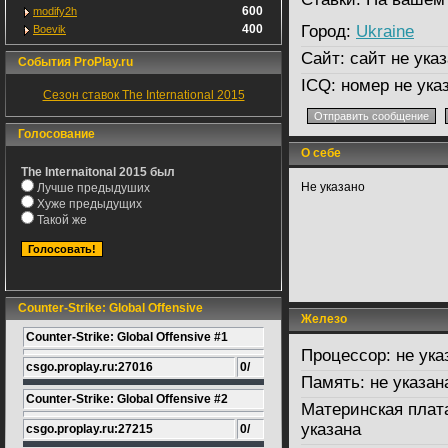
600
modify2h
400
Город:
Ukraine
Boevik
Сайт:
сайт не указ
События ProPlay.ru
ICQ:
номер не ука
Сезон ставок The International 2015
Голосование
О себе
The Internaitonal 2015 был
Не указано
Лучше предыдуших
Хуже предыдущих
Такой же
Counter-Strike: Global Offensive
Железо
Counter-Strike: Global Offensive #1
Процессор:
не ука
csgo.proplay.ru:27016
0/
Память:
не указан
Counter-Strike: Global Offensive #2
Материнская плат
указана
csgo.proplay.ru:27215
0/