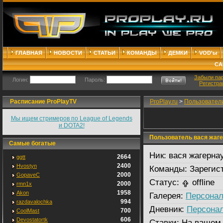
ГЛАВНАЯ
НОВОСТИ
СТАТЬИ
КОМАНДЫ
ДЕМКИ
VOD'ы
СА
Забыли па
Логин:
Пароль:
Регистра
Расписание ProPlayTV
ProPlay.ru
>
Пользовател
Мы ищем стримеров по League of Legends
и DOTA2!
Пользователь вася жаге
Самые богатые
Ник:
вася жагерна
2664
ggtt
2400
Hvostyn
Команды:
Зарегис
2000
GopaveC
Статус:
offline
2000
rmn1x
1958
Akon
Галерея:
Персонал
994
razdavalochka
Дневник:
Персона
700
CoolMast
606
Devostatortk
Ставки:
На вашем