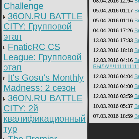
08.04.2016 12:54
B
Challenge
05.04.2016 01:17
B
36ON.RU BATTLE
05.04.2016 01:16
B
CITY: Групповой
04.04.2016 17:26
B
этап
13.03.2016 17:33
B
FnaticRC CS
12.03.2016 18:18
B
League: Групповой
12.03.2016 04:16
B
этап
БЫЛА!!!!111111111
It's Gosu's Monthly
12.03.2016 04:04
B
Madness: 2 сезон
12.03.2016 04:00
B
36ON.RU BATTLE
12.03.2016 03:59
B
CITY: 2й
10.03.2016 05:37
B
07.03.2016 18:59
B
квалификационный
тур