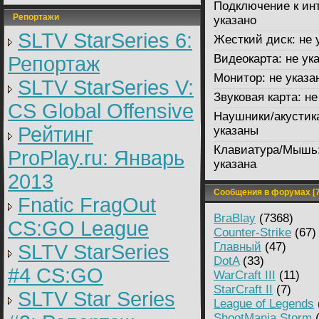
Подключение к инт
Репортажи
указано
SLTV StarSeries 6:
Жесткий диск:
не 
Видеокарта:
не ук
Репортаж
Монитор:
не указа
SLTV StarSeries V:
Звуковая карта:
не
CS Global Offensive
Наушники/акустик
Рейтинг
указаны
Клавиатура/Мышь
ProPlay.ru: Январь
указана
2013
Сообщения в форумах [7
Fnatic FragOut
BraBlay
(7368)
CS:GO League
Counter-Strike
(67)
Главный
(47)
SLTV StarSeries
DotA
(33)
#4 CS:GO
WarCraft III
(11)
StarCraft II
(7)
SLTV Star Series
League of Legends
ShootMania Storm
(