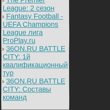
The Premier
League: 2 cезон
Fantasy Football -
UEFA Champions
League лига
ProPlay.ru
36ON.RU BATTLE
CITY: 1й
квалификационный
тур
36ON.RU BATTLE
CITY: Составы
команд