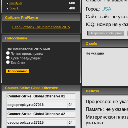
600
modify2h
400
Город:
USA
Boevik
Сайт:
сайт не указ
События ProPlay.ru
ICQ:
номер не ука
Сезон ставок The International 2015
Голосование
О себе
The Internaitonal 2015 был
Не указано
Лучше предыдуших
Хуже предыдущих
Такой же
Counter-Strike: Global Offensive
Железо
Counter-Strike: Global Offensive #1
Процессор:
не ука
csgo.proplay.ru:27016
0/
Память:
не указан
Counter-Strike: Global Offensive #2
Материнская плат
указана
csgo.proplay.ru:27215
0/