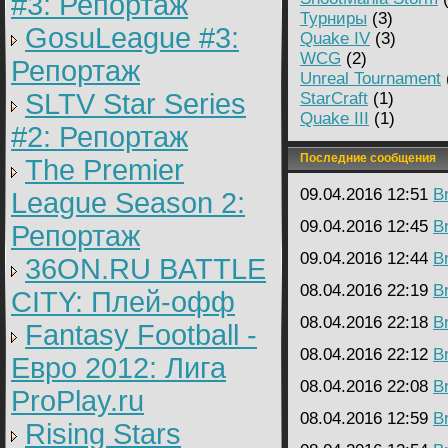
#3: Репортаж
Турниры
(3)
GosuLeague #3:
Quake IV
(3)
WCG
(2)
Репортаж
Unreal Tournament
SLTV Star Series
StarCraft
(1)
Quake III
(1)
#2: Репортаж
Последние сообщения
The Premier
09.04.2016 12:51
B
League Season 2:
09.04.2016 12:45
B
Репортаж
09.04.2016 12:44
B
36ON.RU BATTLE
08.04.2016 22:19
B
CITY: Плей-офф
08.04.2016 22:18
B
Fantasy Football -
08.04.2016 22:12
B
Евро 2012: Лига
08.04.2016 22:08
B
ProPlay.ru
08.04.2016 12:59
B
Rising Stars