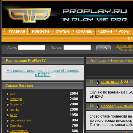
ГЛАВНАЯ
НОВОСТИ
СТАТЬИ
КОМАНДЫ
ДЕМКИ
VOD'ы
СА
Забыли па
Логин:
Пароль:
Регистра
Расписание ProPlayTV
ProPlay.ru
>
Форумы
>
Br
Мы ищем стримеров по League of Legends
и DOTA2!
#1
@ 24.11
ЕРМОЛЫЧ
Самые богатые
Скучаю по временам с Б
2664
ggtt
БИДЖО
2400
Hvostyn
2000
GopaveC
#2
Новогодний_Neve
2000
rmn1x
1958
Akon
слово отаке принесли на 
994
razdavalochka
до этого всегда писало
Так что просто снеси себ
700
CoolMast
606
Devostatortk