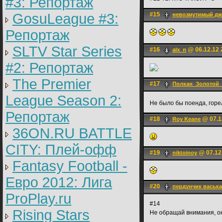
#3: Репортаж
GosuLeague #3:
#15
невозмутимый д
Репортаж
SLTV Star Series
#16
@ 06.12.12 
alx_n
#2: Репортаж
The Premier
#17
Полкан_Золотой
League Season 2:
Не было бы поенда, горе
Репортаж
#18
@ 07.1
Roy Keane
36ON.RU BATTLE
CITY: Плей-офф
#19
@ 07.12.
niktoinoy
Fantasy Football -
Евро 2012: Лига
#20
пердунчик васька
ProPlay.ru
#14
Rising Stars
Не обращай внимания, о