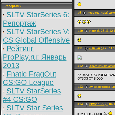
Репортажи
SLTV StarSeries 6:
#9
невозмутимый джо
Репортаж
SLTV StarSeries V:
#10
@ 25.11.12 
Hokc
CS Global Offensive
Рейтинг
#11
@ 25.11.1
sr20dett
ProPlay.ru: Январь
2013
#12
Anatoliy Nikolaevi
Fnatic FragOut
SKU4AYU PO VREMENAM K
OTSOS OT BIDJO
CS:GO League
#13
лучевая болезнь[
SLTV StarSeries
#4 CS:GO
#14
@ 04.1
ЕРМОЛЫЧ
SLTV Star Series
#12 ТЫ КТО ТАКОЙ?