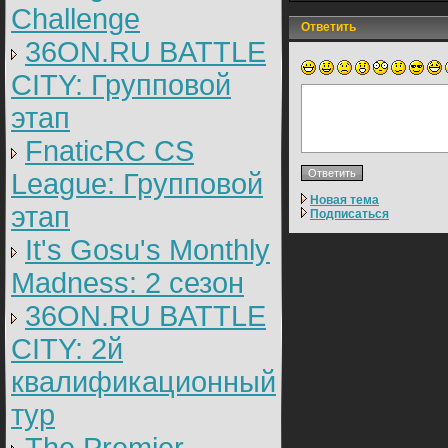
Challenge
Ответить
36ON.RU BATTLE
CITY: Групповой
этап
FnaticRC CS
League: Групповой
Новая тема
этап
Подписаться
It's Gosu's Monthly
Madness: 2 сезон
36ON.RU BATTLE
CITY: 2й
квалификационный
тур