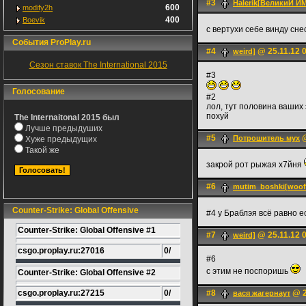
#3
Halerik[ВеликиЙ 
600
modify2h
400
Boevik
с вертухи себе винду сн
События ProPlay.ru
#4
@ 25.11.12 
weird]
Сезон ставок The International 2015
#3
Голосование
#2
лол, тут половина ваших 
похуй
The Internaitonal 2015 был
Лучше предыдуших
#5
@
Потрошитель мух
Хуже предыдущих
Такой же
закрой рот рыжая х7йня
#6
mutim_boshki[woof
Counter-Strike: Global Offensive
#4 у Браблэя всё равно е
Counter-Strike: Global Offensive #1
#7
@ 25.11.12 
weird]
csgo.proplay.ru:27016
0/
#6
с этим не поспоришь
Counter-Strike: Global Offensive #2
csgo.proplay.ru:27215
0/
#8
@ 2
вася жагернаут