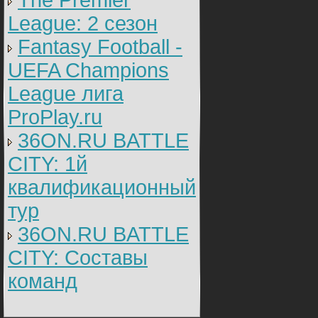
The Premier
League: 2 cезон
Fantasy Football -
UEFA Champions
League лига
ProPlay.ru
36ON.RU BATTLE
CITY: 1й
квалификационный
тур
36ON.RU BATTLE
CITY: Составы
команд