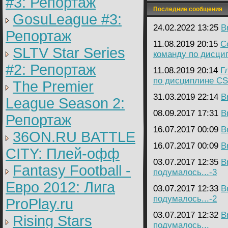
#3: Репортаж
Последние сообщения
GosuLeague #3:
24.02.2022 13:25
B
Репортаж
11.08.2019 20:15
C
SLTV Star Series
команду по дисци
#2: Репортаж
11.08.2019 20:14
Г
по дисциплине CS
The Premier
31.03.2019 22:14
B
League Season 2:
08.09.2017 17:31
B
Репортаж
16.07.2017 00:09
B
36ON.RU BATTLE
16.07.2017 00:09
B
CITY: Плей-офф
03.07.2017 12:35
B
Fantasy Football -
подумалось...-3
Евро 2012: Лига
03.07.2017 12:33
B
подумалось...-2
ProPlay.ru
03.07.2017 12:32
B
Rising Stars
подумалось...