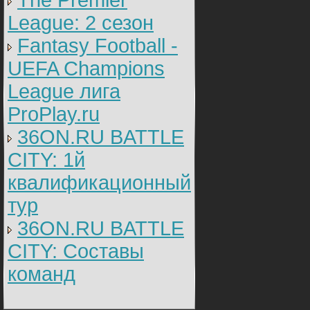
The Premier
League: 2 cезон
Fantasy Football -
UEFA Champions
League лига
ProPlay.ru
36ON.RU BATTLE
CITY: 1й
квалификационный
тур
36ON.RU BATTLE
CITY: Составы
команд