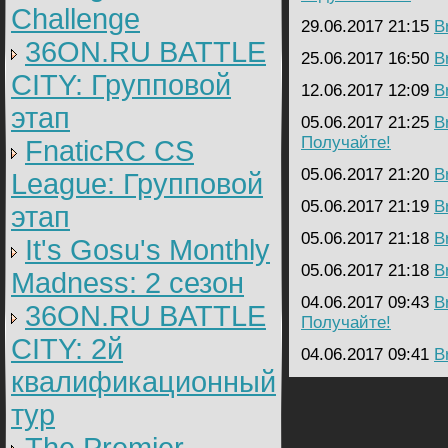
Challenge
29.06.2017 21:15
B
36ON.RU BATTLE
25.06.2017 16:50
B
CITY: Групповой
12.06.2017 12:09
B
этап
05.06.2017 21:25
B
Получайте!
FnaticRC CS
05.06.2017 21:20
B
League: Групповой
05.06.2017 21:19
B
этап
05.06.2017 21:18
B
It's Gosu's Monthly
05.06.2017 21:18
B
Madness: 2 сезон
04.06.2017 09:43
B
36ON.RU BATTLE
Получайте!
CITY: 2й
04.06.2017 09:41
B
квалификационный
тур