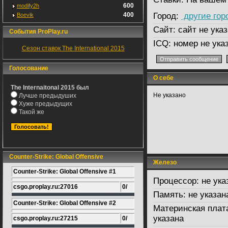
600
modify2h
400
Город:
другие гор
Boevik
Сайт:
сайт не указ
События ProPlay.ru
ICQ:
номер не ука
Сезон ставок The International 2015
Голосование
О себе
The Internaitonal 2015 был
Не указано
Лучше предыдуших
Хуже предыдущих
Такой же
Counter-Strike: Global Offensive
Железо
Counter-Strike: Global Offensive #1
Процессор:
не ука
csgo.proplay.ru:27016
0/
Память:
не указан
Counter-Strike: Global Offensive #2
Материнская плат
указана
csgo.proplay.ru:27215
0/