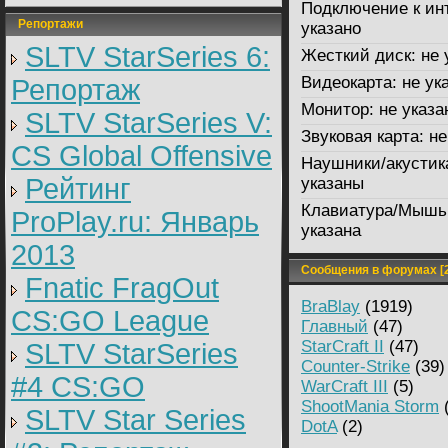
Подключение к ин
Репортажи
указано
SLTV StarSeries 6:
Жесткий диск:
не 
Видеокарта:
не ук
Репортаж
Монитор:
не указа
SLTV StarSeries V:
Звуковая карта:
не
CS Global Offensive
Наушники/акустик
Рейтинг
указаны
Клавиатура/Мышь
ProPlay.ru: Январь
указана
2013
Сообщения в форумах [2
Fnatic FragOut
BraBlay
(1919)
CS:GO League
Главный
(47)
StarCraft II
(47)
SLTV StarSeries
Counter-Strike
(39)
#4 CS:GO
WarCraft III
(5)
ShootMania Storm
(
SLTV Star Series
DotA
(2)