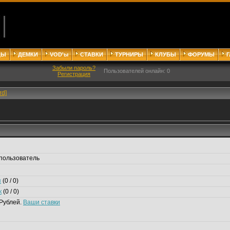
ДЫ
ДЕМКИ
VOD'ы
СТАВКИ
ТУРНИРЫ
КЛУБЫ
ФОРУМЫ
Забыли пароль?
Пользователей онлайн: 0
Регистрация
rd]
пользователь
я
(0 / 0)
к
(0 / 0)
Рублей.
Ваши ставки