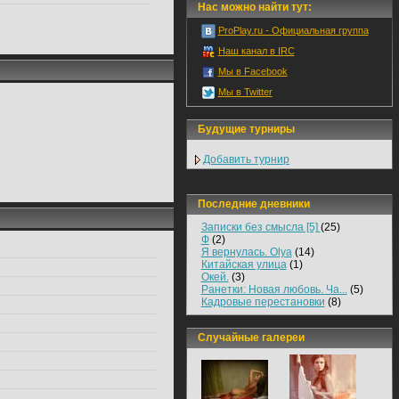
Нас можно найти тут:
ProPlay.ru - Официальная группа
Наш канал в IRC
Мы в Facebook
Мы в Twitter
Будущие турниры
Добавить турнир
Последние дневники
Записки без смысла [5]
(25)
Ф
(2)
Я вернулась. Olya
(14)
Китайская улица
(1)
Окей.
(3)
Ранетки: Новая любовь. Ча...
(5)
Кадровые перестановки
(8)
Случайные галереи