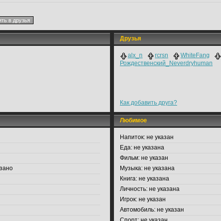
Друзья
alx_n
rcrsn
WhiteFаng
Рождественский_Neverdryhumаn
Как добавить друга?
Любимое
Напиток:
не указан
Еда:
не указана
Фильм:
не указан
зано
Музыка:
не указана
Книга:
не указана
Личность:
не указана
Игрок:
не указан
Автомобиль:
не указан
Спорт:
не указан