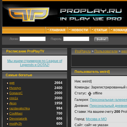
ГЛАВНАЯ
НОВОСТИ
СТАТЬИ
КОМАН
Логин:
Пароль:
Расписание ProPlayTV
ProPlay.ru
>
Пользователи
>
wei
Мы ищем стримеров по League of
Legends и DOTA2!
Пользователь weird]
Самые богатые
Ник:
weird]
2664
ggtt
Команды:
Зарегистрированный 
2400
Hvostyn
2000
GopaveC
Статус:
offline
2000
rmn1x
Галерея:
Персональная галере
1958
Akon
Дневник:
Персональный дневни
994
razdavalochka
Ставки:
На вашем счету
200
Pro
700
CoolMast
606
Devostatortk
Город:
Москва и МО
600
modify2h
Сайт:
сайт не указан