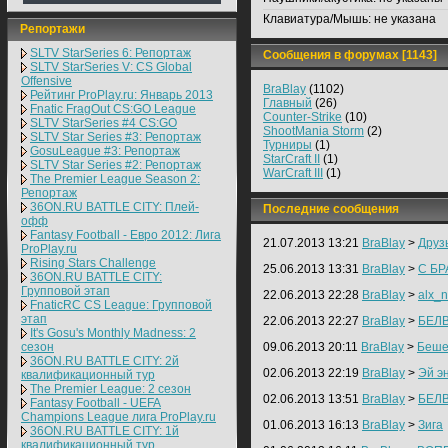
Клавиатура/Мышь:
не указана
Репортажи
SLTV StarSeries 6: Репортаж
Сообщения в форумах [1143]
SLTV StarSeries V: CS Global
Offensive
BraBlay
(1102)
Рейтинг ProPlay.ru: Январь 2013
Главный
(26)
Fnatic FragOut CS:GO League
Counter-Strike
(10)
SLTV StarSeries #4 CS:GO
ShootMania Storm
(2)
SLTV Star Series #3: Репортаж
Турниры
(1)
GosuLeague #3: Репортаж
StarCraft II
(1)
SLTV Star Series #2: Репортаж
WarCraft III
(1)
The Premier League Season 2:
Репортаж
36ON.RU BATTLE CITY: Плей-
Последние сообщения
офф
Fantasy Football - Евро 2012: Лига
21.07.2013 13:21
BraBlay
>
Друзь
ProPlay.ru
Rising Stars Challenge
25.06.2013 13:31
BraBlay
>
С БР
36ON.RU BATTLE CITY:
Групповой этап
22.06.2013 22:28
BraBlay
>
alx_n
FnaticRC CS League: Групповой
этап
22.06.2013 22:27
BraBlay
>
БЕЛ
It's Gosu's Monthly Madness: 2
сезон
09.06.2013 20:11
BraBlay
>
Беше
36ON.RU BATTLE CITY: 2й
02.06.2013 22:19
BraBlay
>
Эй э
квалификационный тур
The Premier League: 2 cезон
02.06.2013 13:51
BraBlay
>
БЕЛ
Fantasy Football - UEFA
Champions League лига ProPlay.ru
01.06.2013 16:13
BraBlay
>
Зига
36ON.RU BATTLE CITY: 1й
квалификационный тур