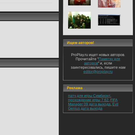
Ищем авторов!
ProPlay.ru ищет новых авторов.
Прочитайте "
Памятку для
авторов
" и, если
заинтересовались, пишите нам
editor@proplay.ru
Реклама
патч для игры Симбионт
,
прохождение игры 7.62
,
FIFA
Manager 09 дата выхода
,
Evil
Genius дата выхода