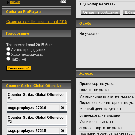
400
Boevik
ICQ:
номер не указан
События ProPlay.ru
Сезон ставок The International 2015
О себе
Голосование
Не указано
The Internaitonal 2015 был
Лучше предыдуших
Хуже предыдущих
Такой же
Железо
Процессор:
не указан
Counter-Strike: Global Offensive
Память:
не указана
Counter-Strike: Global Offensive
Материнская плата:
не указана
#1
Подключение к интернет:
не ука
csgo.proplay.ru:27016
0/
Жесткий диск:
не указан
Видеокарта:
не указана
Counter-Strike: Global Offensive
#2
Монитор:
не указан
Звуковая карта:
не указана
csgo.proplay.ru:27215
0/
Наушники/акустика:
не указаны