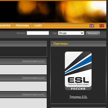
ГАЛЕРЕИ
РЕКЛАМА
САЙТ
Искать:
Где:
Партнеры
[
пожаловаться
]
[
пожаловаться
]
[
пожаловаться
]
Турниры ESL