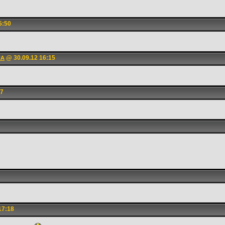
5:50
@ 30.09.12 16:15
tA
37
17:18