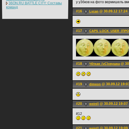
у у3бков на фото вермишель вм
36ON.RU BATTLE CITY: Составы
команд
#16
@ 30.09.12 17:24
Lycan
#17
CAPS_LOCK_USER_[ПРО
#18
@ 30.
Ч0ткая_[уС]овушка
#19
@ 30.09.12 19:0
dimeon
#20
@ 30.09.12 19:07
weird]
#12
#21
@ 30.09.12 19:09
weird]