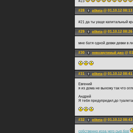
#23
#28
@ 01.10.12 08:13
p0keta
#21 да ты уаще капитальный кр
#29
@ 01.10.12 08:26
p0keta
мне батя одной девки девки в л
#30
@ 01
невозмутимый джо
#31
@ 01.10.12 08:41
p0keta
Евгений
я из дома не выхожу так что огл
Андрей
Я тебя предупредил,до туалета
#32
@ 01.10.12 08:43
p0keta
собственно изза чего сыр бор