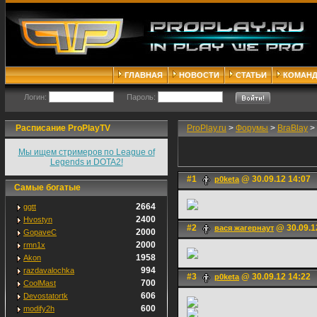
ГЛАВНАЯ
НОВОСТИ
СТАТЬИ
КОМАН
Логин:
Пароль:
Расписание ProPlayTV
ProPlay.ru
>
Форумы
>
BraBlay
>
Мы ищем стримеров по League of
Legends и DOTA2!
#1
@ 30.09.12 14:07
p0keta
Самые богатые
2664
ggtt
2400
Hvostyn
#2
@ 30.09.1
вася жагернаут
2000
GopaveC
2000
rmn1x
1958
Akon
994
razdavalochka
#3
@ 30.09.12 14:22
p0keta
700
CoolMast
606
Devostatortk
600
modify2h