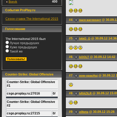
400
Boevik
События ProPlay.ru
Сезон ставок The International 2015
#4
@ 30.09.1
вася жагернаут
Голосование
#5
@ 30.09.12 14:36
bkkO_O
The Internaitonal 2015 был
Лучше предыдуших
Хуже предыдущих
Такой же
#6
@ 30.09.12 14:42
bOOLT
Counter-Strike: Global Offensive
#7
@ 30.09.12 
pow-opacHuj
Counter-Strike: Global Offensive
#1
#8
@ 30.09.12 15:0
csgo.proplay.ru:27016
0/
bRAZILR
Counter-Strike: Global Offensive
#2
#9
@ 30.09.12 15:26
p0keta
csgo.proplay.ru:27215
0/