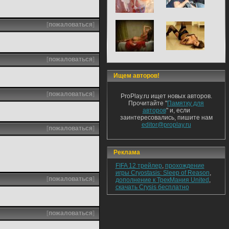
[
пожаловаться
]
[
пожаловаться
]
Ищем авторов!
[
пожаловаться
]
ProPlay.ru ищет новых авторов.
Прочитайте "
Памятку для
авторов
" и, если
заинтересовались, пишите нам
editor@proplay.ru
[
пожаловаться
]
Реклама
FIFA 12 трейлер
,
прохождение
игры Cryostasis: Sleep of Reason
,
[
пожаловаться
]
дополнение к ТрекМания United
,
скачать Crysis бесплатно
[
пожаловаться
]