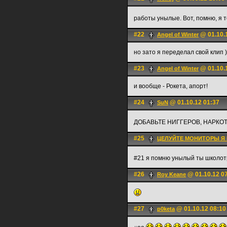
работы унылые. Вот, помню, я т
#22
@ 01.10.
Angel of Winter
но зато я переделал свой клип )
#23
@ 01.10.
Angel of Winter
и вообще - Рокета, апорт!
#24
@ 01.10.12 01:37
SuN
ДОБАВЬТЕ НИГГЕРОВ, НАРКОТ
#25
ЦЕЛУЙТЕ МОНИТОРЫ Я 
#21 я помню унылый ты школот
#26
@ 01.10.12 0
Roy Keane
#27
@ 01.10.12 08:10
p0keta