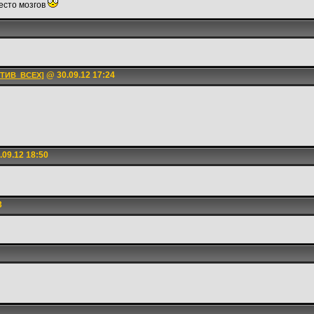
есто мозгов
@ 30.09.12 17:24
ТИВ_ВСЕХ]
09.12 18:50
3