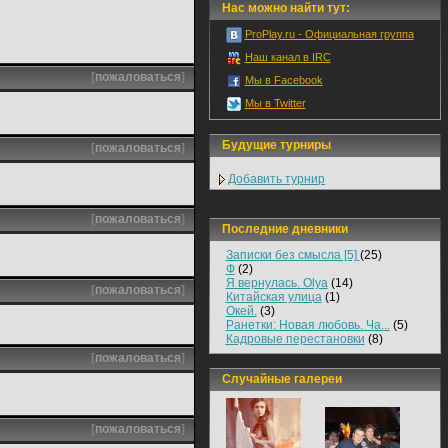
Нас можно найти тут:
ProPlay.ru - Официальная группа
Наш канал в IRC
[
пожаловаться
]
Мы в Facebook
Мы в Twitter
Будущие турниры
[
пожаловаться
]
Добавить турнир
[
пожаловаться
]
Последние дневники
Записки без смысла [5]
(25)
Ф
(2)
Я вернулась. Olya
(14)
[
пожаловаться
]
Китайская улица
(1)
Окей.
(3)
Ранетки: Новая любовь. Ча...
(5)
Кадровые перестановки
(8)
[
пожаловаться
]
Случайные галереи
[
пожаловаться
]