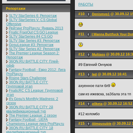
РАБОТЫ
Репортажи
#10
@ 30.09.12 1
Denismvp1
SLTV StarSeries 6: Репортаж
SLTV StarSeries V: CS Global
Offensive
Рейтинг ProPlay.ru: Январь 2013
Fnatic FragOut CS:GO League
#11
I Wanna Buttfuck Your Do
SLTV StarSeries #4 CS:GO
SLTV Star Series #3: Репортаж
GosuLeague #3: Репортаж
SLTV Star Series #2: Репортаж
The Premier League Season 2:
#12
@ 30.09.12 16:
Multiass
Репортаж
36ON.RU BATTLE CITY: Плей-
#9 Евгений Ончуков
офф
Fantasy Football - Евро 2012: Лига
ProPlay.ru
#13
@ 30.09.12 16:41
led
Rising Stars Challenge
36ON.RU BATTLE CITY:
ахуенное пати бл9
Групповой этап
FnaticRC CS League: Групповой
сам из ижевска, за3бала эта тп
этап
It's Gosu's Monthly Madness: 2
сезон
#14
@ 30.09.12 16:52
p0keta
36ON.RU BATTLE CITY: 2й
квалификационный тур
#12 коломбо
The Premier League: 2 cезон
Fantasy Football - UEFA
#15
@ 30.09.12 
Champions League лига ProPlay.ru
iiiimpusuble
36ON.RU BATTLE CITY: 1й
квалификационный тур