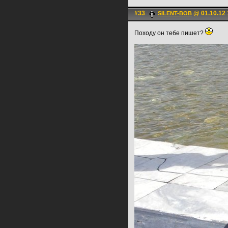
#33
@ 01.10.12 
SILENT-BOB
Походу он тебе пишет?