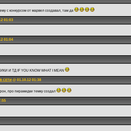
ему с конкурсом от марвел создавал, там да
12 01:03
12 01:04
ИКИ И ТД IF YOU KNOW WHAT I MEAN
@ 01.10.12 01:38
В СЕТИ
рон, про пирамидки темку создал
7:55