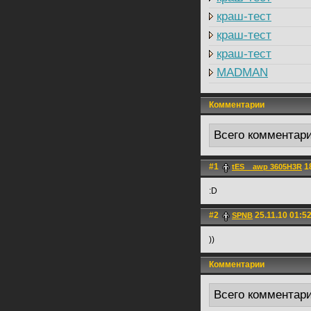
краш-тест
краш-тест
краш-тест
MADMAN
Комментарии
Всего комментар
#1
18
tES__awp 3605H3R
:D
#2
25.11.10 01:5
SPNB
))
Комментарии
Всего комментар