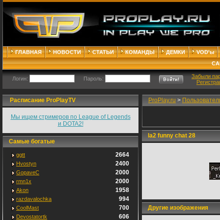
ГЛАВНАЯ
НОВОСТИ
СТАТЬИ
КОМАНДЫ
ДЕМКИ
VOD'ы
СА
Забыли па
Логин:
Пароль:
Регистра
Расписание ProPlayTV
ProPlay.ru
>
Пользовател
Мы ищем стримеров по League of Legends
и DOTA2!
la2 funny chat 28
Самые богатые
2664
ggtt
2400
Hvostyn
2000
GopaveC
2000
rmn1x
1958
Akon
994
razdavalochka
700
Другие изображения
CoolMast
606
Devostatortk