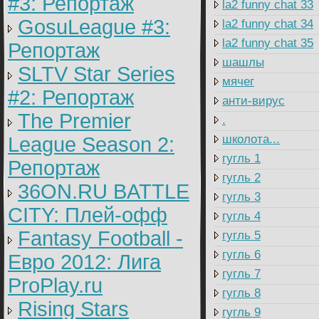
#3: Репортаж
la2 funny chat 33
GosuLeague #3:
la2 funny chat 34
la2 funny chat 35
Репортаж
шашлы
SLTV Star Series
мячег
#2: Репортаж
анти-вирус
The Premier
.
школота...
League Season 2:
гугль 1
Репортаж
гугль 2
36ON.RU BATTLE
гугль 3
CITY: Плей-офф
гугль 4
Fantasy Football -
гугль 5
гугль 6
Евро 2012: Лига
гугль 7
ProPlay.ru
гугль 8
Rising Stars
гугль 9