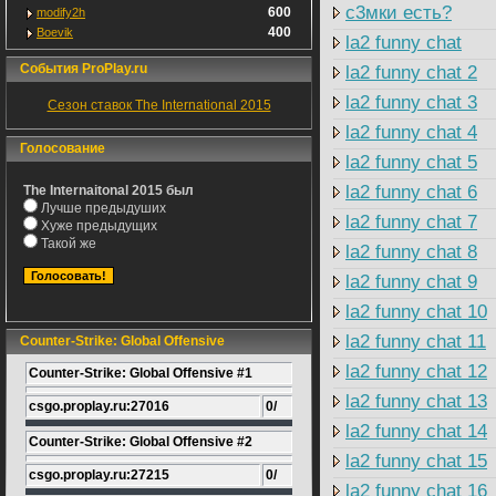
с3мки есть?
600
modify2h
400
Boevik
la2 funny chat
События ProPlay.ru
la2 funny chat 2
la2 funny chat 3
Сезон ставок The International 2015
la2 funny chat 4
Голосование
la2 funny chat 5
la2 funny chat 6
The Internaitonal 2015 был
Лучше предыдуших
la2 funny chat 7
Хуже предыдущих
Такой же
la2 funny chat 8
la2 funny chat 9
la2 funny chat 10
la2 funny chat 11
Counter-Strike: Global Offensive
la2 funny chat 12
Counter-Strike: Global Offensive #1
la2 funny chat 13
csgo.proplay.ru:27016
0/
la2 funny chat 14
Counter-Strike: Global Offensive #2
la2 funny chat 15
csgo.proplay.ru:27215
0/
la2 funny chat 16