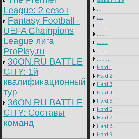
The Premier
киноляпы 8
League: 2 cезон
...
....
Fantasy Football -
.....
UEFA Champions
......
League лига
.......
ProPlay.ru
........
.........
36ON.RU BATTLE
Hard 1
CITY: 1й
Hard 2
квалификационный
Hard 3
тур
Hard 4
36ON.RU BATTLE
Hard 5
Hard 6
CITY: Составы
Hard 7
команд
Hard 8
Hard 9