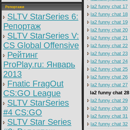
la2 funny chat 17
Репортажи
la2 funny chat 18
SLTV StarSeries 6:
la2 funny chat 19
Репортаж
la2 funny chat 20
SLTV StarSeries V:
la2 funny chat 21
CS Global Offensive
la2 funny chat 22
Рейтинг
la2 funny chat 23
la2 funny chat 24
ProPlay.ru: Январь
la2 funny chat 25
2013
la2 funny chat 26
Fnatic FragOut
la2 funny chat 27
CS:GO League
la2 funny chat 28
la2 funny chat 29
SLTV StarSeries
la2 funny chat 30
#4 CS:GO
la2 funny chat 31
SLTV Star Series
la2 funny chat 32