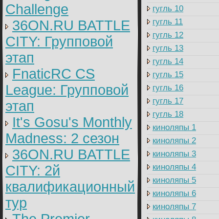
Challenge
гугль 10
гугль 11
36ON.RU BATTLE
гугль 12
CITY: Групповой
гугль 13
этап
гугль 14
FnaticRC CS
гугль 15
League: Групповой
гугль 16
гугль 17
этап
гугль 18
It's Gosu's Monthly
киноляпы 1
Madness: 2 сезон
киноляпы 2
36ON.RU BATTLE
киноляпы 3
киноляпы 4
CITY: 2й
киноляпы 5
квалификационный
киноляпы 6
тур
киноляпы 7