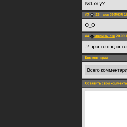
№1 orly?
#3
18
tES__awp 3605H3R
O_O
#4
20.09.
ч0ткость_сэр
:? просто ппц исто
Комментарии
Всего комментар
Оставить свой коммента