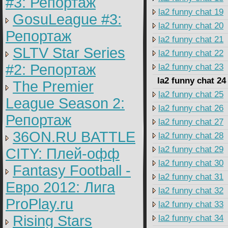
#3: Репортаж
la2 funny chat 19
GosuLeague #3:
la2 funny chat 20
Репортаж
la2 funny chat 21
SLTV Star Series
la2 funny chat 22
#2: Репортаж
la2 funny chat 23
la2 funny chat 24
The Premier
la2 funny chat 25
League Season 2:
la2 funny chat 26
Репортаж
la2 funny chat 27
36ON.RU BATTLE
la2 funny chat 28
la2 funny chat 29
CITY: Плей-офф
la2 funny chat 30
Fantasy Football -
la2 funny chat 31
Евро 2012: Лига
la2 funny chat 32
ProPlay.ru
la2 funny chat 33
Rising Stars
la2 funny chat 34