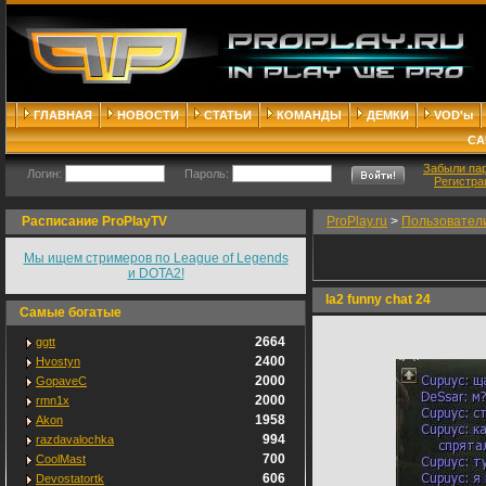
ГЛАВНАЯ
НОВОСТИ
СТАТЬИ
КОМАНДЫ
ДЕМКИ
VOD'ы
СА
Забыли па
Логин:
Пароль:
Регистра
Расписание ProPlayTV
ProPlay.ru
>
Пользовател
Мы ищем стримеров по League of Legends
и DOTA2!
la2 funny chat 24
Самые богатые
2664
ggtt
2400
Hvostyn
2000
GopaveC
2000
rmn1x
1958
Akon
994
razdavalochka
700
CoolMast
606
Devostatortk