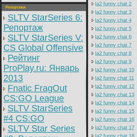
la2 funny chat 2
Репортажи
la2 funny chat 3
SLTV StarSeries 6:
la2 funny chat 4
Репортаж
la2 funny chat 5
SLTV StarSeries V:
la2 funny chat 6
la2 funny chat 7
CS Global Offensive
la2 funny chat 8
Рейтинг
la2 funny chat 9
ProPlay.ru: Январь
la2 funny chat 10
2013
la2 funny chat 11
Fnatic FragOut
la2 funny chat 12
la2 funny chat 13
CS:GO League
la2 funny chat 14
SLTV StarSeries
la2 funny chat 15
#4 CS:GO
la2 funny chat 16
SLTV Star Series
la2 funny chat 17
la2 funny chat 18