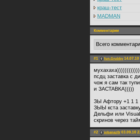
краш-тест
MADMAN
Комментарии
Всего комментар
#1
14.07.10
fun.Grubby
мухахаха)))))))))))
псдц заставка с д
чож я сам так туп
и ЗАСТАВКА)))))
ЗЫ Афтору +1 1 1 
ЗЫЫ кста заставк
Дельфи или Visual
скринов через тай
#2
03.09.10 2
jobanaz0r