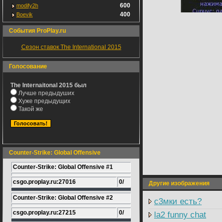
600
modify2h
400
Boevik
События ProPlay.ru
Сезон ставок The International 2015
Голосование
The Internaitonal 2015 был
Лучше предыдуших
Хуже предыдущих
Такой же
Counter-Strike: Global Offensive
Counter-Strike: Global Offensive #1
csgo.proplay.ru:27016
0/
Другие изображения
Counter-Strike: Global Offensive #2
с3мки есть?
csgo.proplay.ru:27215
0/
la2 funny chat