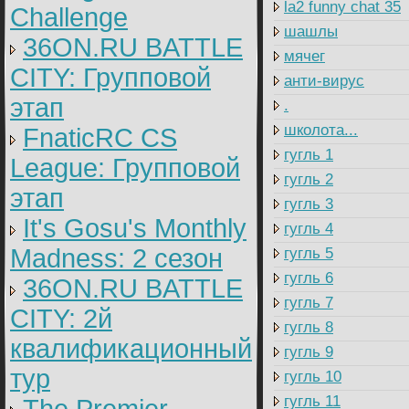
la2 funny chat 35
Challenge
шашлы
36ON.RU BATTLE
мячег
CITY: Групповой
анти-вирус
этап
.
школота...
FnaticRC CS
гугль 1
League: Групповой
гугль 2
этап
гугль 3
It's Gosu's Monthly
гугль 4
Madness: 2 сезон
гугль 5
гугль 6
36ON.RU BATTLE
гугль 7
CITY: 2й
гугль 8
квалификационный
гугль 9
тур
гугль 10
гугль 11