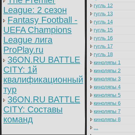
The Premier
гугль 12
League: 2 cезон
гугль 13
Fantasy Football -
гугль 14
UEFA Champions
гугль 15
League лига
гугль 16
гугль 17
ProPlay.ru
гугль 18
36ON.RU BATTLE
киноляпы 1
CITY: 1й
киноляпы 2
квалификационный
киноляпы 3
киноляпы 4
тур
киноляпы 5
36ON.RU BATTLE
киноляпы 6
CITY: Составы
киноляпы 7
команд
киноляпы 8
...