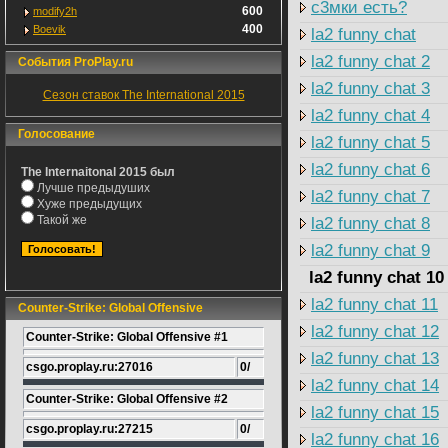
с3мки есть?
600
modify2h
400
Boevik
la2 funny chat
la2 funny chat 2
События ProPlay.ru
la2 funny chat 3
Сезон ставок The International 2015
la2 funny chat 4
Голосование
la2 funny chat 5
la2 funny chat 6
The Internaitonal 2015 был
Лучше предыдуших
la2 funny chat 7
Хуже предыдущих
Такой же
la2 funny chat 8
la2 funny chat 9
la2 funny chat 10
la2 funny chat 11
Counter-Strike: Global Offensive
la2 funny chat 12
Counter-Strike: Global Offensive #1
la2 funny chat 13
csgo.proplay.ru:27016
0/
la2 funny chat 14
Counter-Strike: Global Offensive #2
la2 funny chat 15
csgo.proplay.ru:27215
0/
la2 funny chat 16