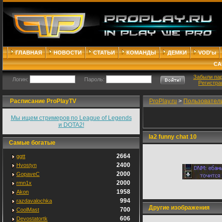
ГЛАВНАЯ
НОВОСТИ
СТАТЬИ
КОМАНДЫ
ДЕМКИ
VOD'ы
СА
Забыли па
Логин:
Пароль:
Регистра
Расписание ProPlayTV
ProPlay.ru
>
Пользовател
Мы ищем стримеров по League of Legends
и DOTA2!
la2 funny chat 10
Самые богатые
2664
ggtt
2400
Hvostyn
2000
GopaveC
2000
rmn1x
1958
Akon
994
razdavalochka
Другие изображения
700
CoolMast
606
Devostatortk