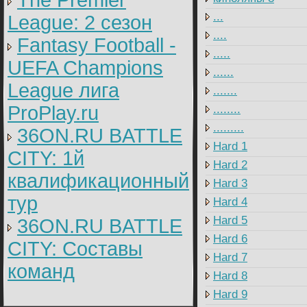
The Premier
...
League: 2 cезон
....
Fantasy Football -
.....
UEFA Champions
......
League лига
.......
ProPlay.ru
........
.........
36ON.RU BATTLE
Hard 1
CITY: 1й
Hard 2
квалификационный
Hard 3
тур
Hard 4
Hard 5
36ON.RU BATTLE
Hard 6
CITY: Составы
Hard 7
команд
Hard 8
Hard 9