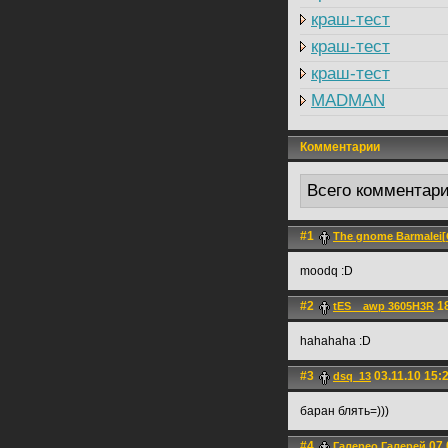
краш-тест
краш-тест
краш-тест
MADMAN
Комментарии
Всего комментар
#1
The gnome Barmalei
moodq :D
#2
18
tES__awp 3605H3R
hahahaha :D
#3
03.11.10 15:
dsq_13
баран блять=)))
#4
07.
Галерео Галерей