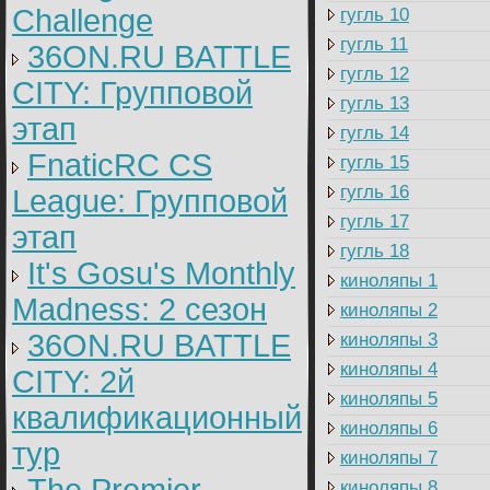
Challenge
гугль 10
гугль 11
36ON.RU BATTLE
гугль 12
CITY: Групповой
гугль 13
этап
гугль 14
FnaticRC CS
гугль 15
гугль 16
League: Групповой
гугль 17
этап
гугль 18
It's Gosu's Monthly
киноляпы 1
Madness: 2 сезон
киноляпы 2
36ON.RU BATTLE
киноляпы 3
киноляпы 4
CITY: 2й
киноляпы 5
квалификационный
киноляпы 6
тур
киноляпы 7
киноляпы 8