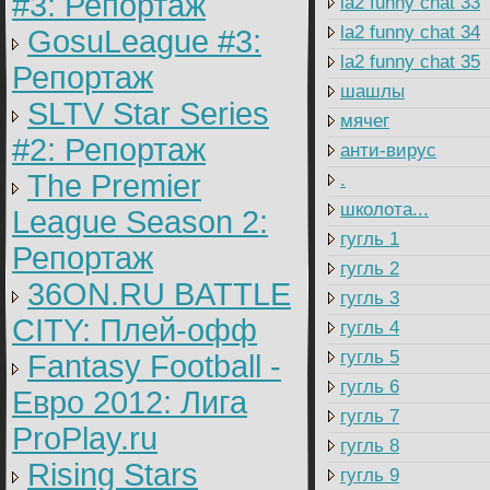
#3: Репортаж
la2 funny chat 33
la2 funny chat 34
GosuLeague #3:
la2 funny chat 35
Репортаж
шашлы
SLTV Star Series
мячег
#2: Репортаж
анти-вирус
The Premier
.
школота...
League Season 2:
гугль 1
Репортаж
гугль 2
36ON.RU BATTLE
гугль 3
CITY: Плей-офф
гугль 4
гугль 5
Fantasy Football -
гугль 6
Евро 2012: Лига
гугль 7
ProPlay.ru
гугль 8
Rising Stars
гугль 9